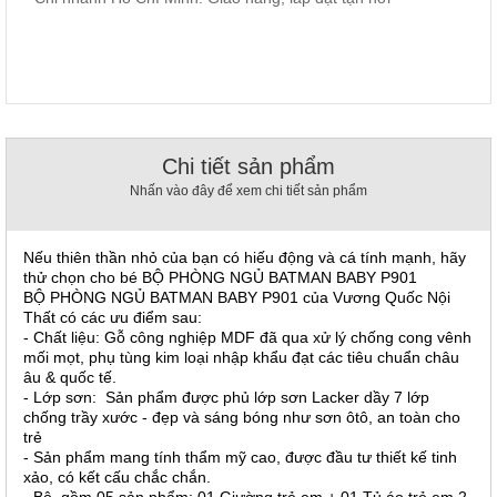
, đồ
trang
trí
Nội
Thất
Nhà
Chi tiết sản phẩm
Hàng
Nội
Nhấn vào đây để xem chi tiết sản phẩm
Thất
Nhà
Hàng
Nếu thiên thần nhỏ của bạn có hiếu động và cá tính mạnh, hãy
thử chọn cho bé BỘ PHÒNG NGỦ BATMAN BABY P901
BỘ PHÒNG NGỦ BATMAN BABY P901 của Vương Quốc Nội
Thất có các ưu điểm sau:
- Chất liệu: Gỗ công nghiệp MDF đã qua xử lý chống cong vênh
mối mọt, phụ tùng kim loại nhập khẩu đạt các tiêu chuẩn châu
âu & quốc tế.
- Lớp sơn: Sản phẩm được phủ lớp sơn Lacker dầy 7 lớp
chống trầy xước - đẹp và sáng bóng như sơn ôtô, an toàn cho
trẻ
- Sản phẩm mang tính thẩm mỹ cao, được đầu tư thiết kế tinh
xảo, có kết cấu chắc chắn.