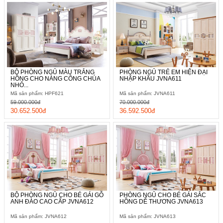
BỘ PHÒNG NGỦ MÀU TRẮNG
PHÒNG NGỦ TRẺ EM HIỆN ĐẠI
HỒNG CHO NÀNG CÔNG CHÚA
NHẬP KHẨU JVNA611
NHỎ...
Mã sản phẩm: HPF621
Mã sản phẩm: JVNA611
59.000.000đ
70.000.000đ
30.652.500đ
36.592.500đ
BỘ PHÒNG NGỦ CHO BÉ GÁI GỖ
PHÒNG NGỦ CHO BÉ GÁI SẮC
ANH ĐÀO CAO CẤP JVNA612
HỒNG DỄ THƯƠNG JVNA613
Mã sản phẩm: JVNA612
Mã sản phẩm: JVNA613