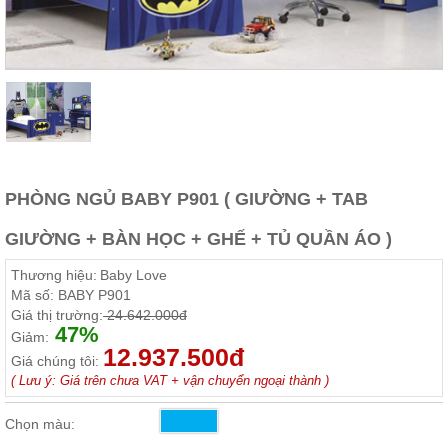
Thất
Phòng
Khách
Sofa,
tủ
rượu,
Bàn
trà...
Nội
Thất
PHÒNG NGỦ BABY P901 ( GIƯỜNG + TAB
Phòng
GIƯỜNG + BÀN HỌC + GHẾ + TỦ QUẦN ÁO )
Ngủ
Giường
Thương hiệu:
Baby Love
ngủ, tủ
áo, bàn
Mã số:
BABY P901
trang
Giá thị trường:
24.642.000đ
điểm
47%
Giảm:
12.937.500đ
Nội
Giá chúng tôi:
Thất
( Lưu ý: Giá trên chưa VAT + vận chuyển ngoại thành )
Phòng
Chọn màu:
Ăn
Bàn