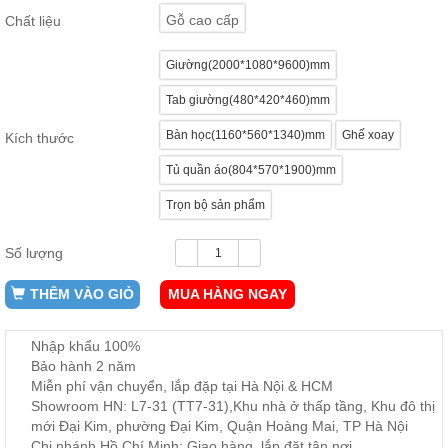
ăn,
Gỗ cao cấp
Chất liệu
ghế
ăn,
kệ
Giường(2000*1080*9600)mm
bếp
Tab giường(480*420*460)mm
Nội
Thất
Bàn học(1160*560*1340)mm
Ghế xoay
Kích thước
Ban
Tủ quần áo(804*570*1900)mm
Công,
Vườn
Trọn bộ sản phẩm
Bàn
ghế
ban
Số lượng
công,
xích
đu,
THÊM VÀO GIỎ
MUA HÀNG NGAY
ghế...
Phụ
Nhập khẩu 100%
Bảo hành 2 năm
Kiện
Miễn phí vận chuyển, lắp đặp tại Hà Nội & HCM
Trang
Showroom HN: L7-31 (TT7-31),Khu nhà ở thấp tầng, Khu đô thị
Trí
mới Đại Kim, phường Đại Kim, Quận Hoàng Mai, TP Hà Nội
Cây
Chi nhánh Hồ Chí Minh: Giao hàng, lắp đặt tận nơi
cảnh