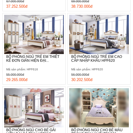
67.000.000đ
69.000.000đ
37.252.500đ
38.730.000đ
BỘ PHÒNG NGỦ TRẺ EM THIẾT
BỘ PHÒNG NGỦ TRẺ EM CAO
KẾ ĐƠN GIẢN HIỆN ĐẠI...
CẤP NHẬP KHẨU HPF620
Mã sản phẩm: HPF616
Mã sản phẩm: HPF620
55.000.000đ
56.000.000đ
29.265.000đ
30.202.500đ
BỘ PHÒNG NGỦ CHO BÉ GÁI
BỘ PHÒNG NGỦ CHO BÉ MÀU