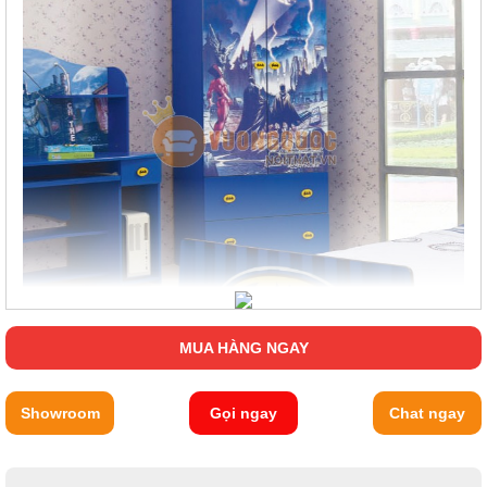
Một chiếc tủ áo được thiết kế theo sở thích và ước mơ của bé
sẽ giúp căn phòng trở nên ngăn nắp, gọn gàng hơn.
MUA HÀNG NGAY
Showroom
Gọi ngay
Chat ngay