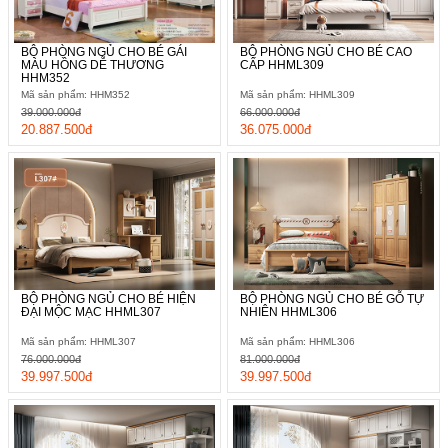
BỘ PHÒNG NGỦ CHO BÉ GÁI
BỘ PHÒNG NGỦ CHO BÉ CAO
MÀU HỒNG DỄ THƯƠNG
CẤP HHML309
HHM352
Mã sản phẩm: HHM352
Mã sản phẩm: HHML309
39.000.000đ
66.000.000đ
20.887.500đ
36.075.000đ
BỘ PHÒNG NGỦ CHO BÉ HIỆN
BỘ PHÒNG NGỦ CHO BÉ GỖ TỰ
ĐẠI MỘC MẠC HHML307
NHIÊN HHML306
Mã sản phẩm: HHML307
Mã sản phẩm: HHML306
76.000.000đ
81.000.000đ
39.997.500đ
39.997.500đ