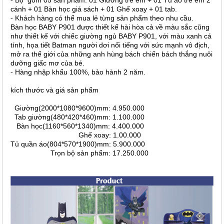
- Bộ gồm 05 sản phẩm: 01 Giường trẻ em + 01 Tủ áo trẻ em 2
cánh + 01 Bàn học giá sách + 01 Ghế xoay + 01 tab.
- Khách hàng có thể mua lẻ từng sản phẩm theo nhu cầu.
Bàn học BABY P901 được thiết kế hài hòa cả về màu sắc cũng
như thiết kế với chiếc giường ngủ BABY P901, với màu xanh cá
tính, họa tiết Batman người dơi nổi tiếng với sức mạnh vô địch,
mở ra thế giới của những anh hùng bách chiến bách thắng nuôi
dưỡng giấc mơ của bé.
- Hàng nhập khẩu 100%, bảo hành 2 năm.
kích thước và giá sản phẩm
Giường(2000*1080*9600)mm: 4.950.000
Tab giường(480*420*460)mm: 1.100.000
Bàn học(1160*560*1340)mm: 4.400.000
Ghế xoay: 1.00.000
Tủ quần áo(804*570*1900)mm: 5.900.000
Trọn bộ sản phẩm: 17.250.000