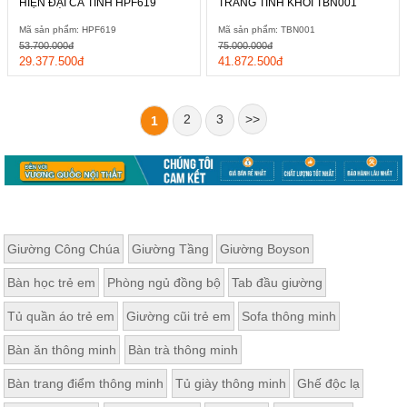
HIỆN ĐẠI CÁ TÍNH HPF619
TRẮNG TINH KHÔI TBN001
Mã sản phẩm: HPF619
Mã sản phẩm: TBN001
53.700.000đ
75.000.000đ
29.377.500đ
41.872.500đ
2
3
>>
1
Giường Công Chúa
Giường Tầng
Giường Boyson
Bàn học trẻ em
Phòng ngủ đồng bộ
Tab đầu giường
Tủ quần áo trẻ em
Giường cũi trẻ em
Sofa thông minh
Bàn ăn thông minh
Bàn trà thông minh
Bàn trang điểm thông minh
Tủ giày thông minh
Ghế độc lạ