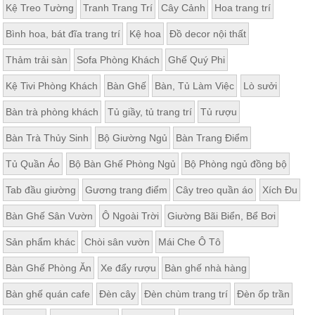
Kệ Treo Tường
Tranh Trang Trí
Cây Cảnh
Hoa trang trí
Bình hoa, bát đĩa trang trí
Kệ hoa
Đồ decor nội thất
Thảm trải sàn
Sofa Phòng Khách
Ghế Quý Phi
Kệ Tivi Phòng Khách
Bàn Ghế
Bàn, Tủ Làm Việc
Lò sưởi
Bàn trà phòng khách
Tủ giầy, tủ trang trí
Tủ rượu
Bàn Trà Thủy Sinh
Bộ Giường Ngủ
Bàn Trang Điểm
Tủ Quần Áo
Bộ Bàn Ghế Phòng Ngủ
Bộ Phòng ngủ đồng bộ
Tab đầu giường
Gương trang điểm
Cây treo quần áo
Xích Đu
Bàn Ghế Sân Vườn
Ô Ngoài Trời
Giường Bãi Biển, Bể Bơi
Sản phẩm khác
Chòi sân vườn
Mái Che Ô Tô
Bàn Ghế Phòng Ăn
Xe đẩy rượu
Bàn ghế nhà hàng
Bàn ghế quán cafe
Đèn cây
Đèn chùm trang trí
Đèn ốp trần