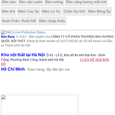
Đèn bàn
Đèn sân vườn
Đèn tường
Đèn năng lượng mặt trời
Đèn thả
Đệm Cao Su
Đệm Lò Xo
Chăn Ga Gối
Đệm Bông Ép
Ruột Chăn, Ruột Gối
Đệm nhập khẩu
Bản Bata
© 2012 - Bản quyền của
CÔNG TY CỔ PHẦN THƯƠNG MẠI VƯƠNG
QUỐC NỘI THẤT
. Đăng ký Kinh doanh số 0107105291 do Sở Kế hoạch và Đầu
tư Thành phố Hà Nội.
Kho nội thất tại Hà Nội
:
Ô 63 - Lô D, Khu đô thị mới Đại Kim - Định
Công, Phường Định Công, thành phố Hà Nội
CLICK ĐỂ XEM BẢN
ĐỒ
Hồ Chí Minh
Giao hàng, lắp đặt tận nơi
: