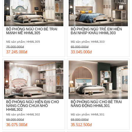
BỘ PHÒNG NGỦ CHO BÉ TRAI
BỘ PHÒNG NGỦ TRẺ EM HIỆN
MẠNH MẼ HHML305
ĐẠI NHẬP KHẨU HHML303
Mã sản phẩm: HHML305
Mã sản phẩm: HHML303
75.000.000đ
65.000.000đ
37.245.000đ
33.045.000đ
BỘ PHÒNG NGỦ HIỆN ĐẠI CHO
BỘ PHÒNG NGỦ CHO BÉ TRAI
NÀNG CÔNG CHÚA NHỎ
NĂNG ĐỘNG HHML301
HHML302
Mã sản phẩm: HHML302
Mã sản phẩm: HHML301
69.000.000đ
68.000.000đ
36.075.000đ
35.512.500đ