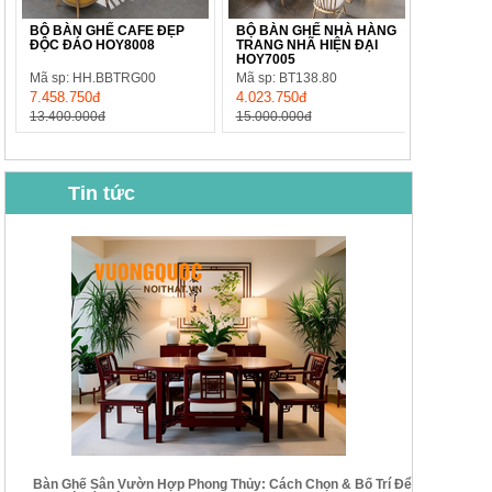
BỘ BÀN GHẾ CAFE ĐẸP
BỘ BÀN GHẾ NHÀ HÀNG
ĐỘC ĐÁO HOY8008
TRANG NHÃ HIỆN ĐẠI
HOY7005
Mã sp: HH.BBTRG00
Mã sp: BT138.80
7.458.750đ
4.023.750đ
13.400.000đ
15.000.000đ
Tin tức
BỘ BÀN GHẾ CAFE NHẬP
BỘ BÀN TRÀ GỖ TỰ NHIÊN
KHẨU CAO CẤP HOY7006
PHONG CÁCH TRUNG HOA
KIỂU MỚI...
Mã sp: BT135
Mã sp: BT138.80
14.178.750đ
20.250.000đ
24.700.000đ
39.150.000đ
Bàn Ghế Sân Vườn Hợp Phong Thủy: Cách Chọn & Bố Trí Để