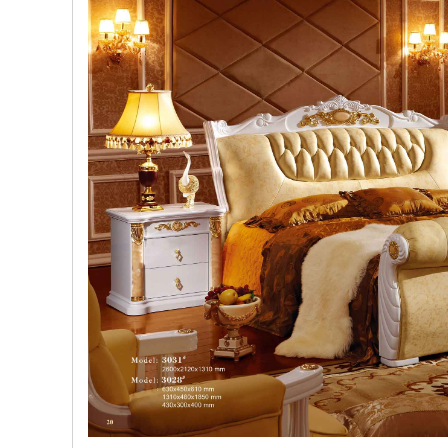
, đồ
trang
trí
Nội
Thất
Nhà
Hàng
Nội
Thất
Nhà
Hàng