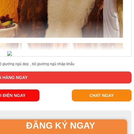
ộ giường ngủ đẹp
,
bộ giường ngủ nhập khẩu
 HÀNG NGAY
I ĐIỆN NGAY
CHAT NGAY
ĐĂNG KÝ NGAY