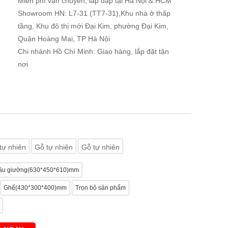
Miễn phí vận chuyển, lắp đặp tại Hà Nội & HCM
Showroom HN: L7-31 (TT7-31),Khu nhà ở thấp
tầng, Khu đô thị mới Đại Kim, phường Đại Kim,
Quận Hoàng Mai, TP Hà Nội
Chi nhánh Hồ Chí Minh: Giao hàng, lắp đặt tận
nơi
tự nhiên
Gỗ tự nhiên
Gỗ tự nhiên
ầu giường(630*450*610)mm
Ghế(430*300*400)mm
Trọn bộ sản phẩm