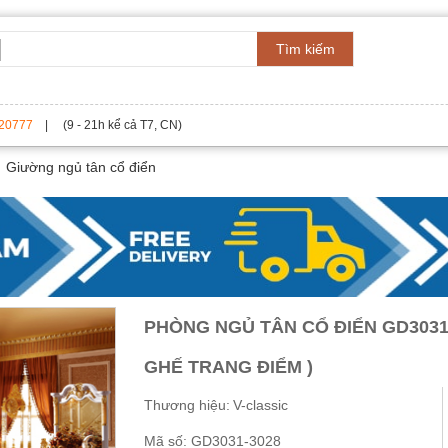
Tìm kiếm
20777
| (9 - 21h kể cả T7, CN)
Giường ngủ tân cổ điển
PHÒNG NGỦ TÂN CỔ ĐIỂN GD3031
GHẾ TRANG ĐIỂM )
Thương hiệu:
V-classic
Mã số:
GD3031-3028