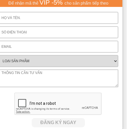
VIP -5%
Để nhận mã thẻ
cho sản phẩm tiếp theo
ĐĂNG KÝ NGAY