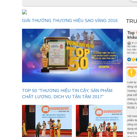
GIẢI THƯỞNG THƯƠNG HIỆU SAO VÀNG 2016
TRU
TOP 50 "THƯƠNG HIỆU TIN CẬY, SẢN PHẨM
CHẤT LƯỢNG, DỊCH VỤ TẬN TÂM 2017"