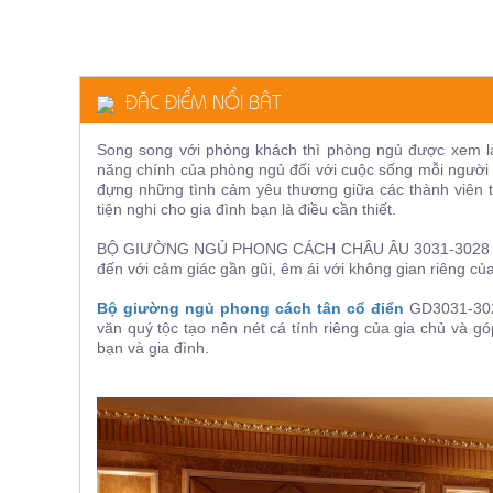
ăn,
ghế
ăn,
kệ
bếp
ĐẶC ĐIỂM NỔI BẬT
Nội
Thất
Song song với phòng khách thì phòng ngủ được xem là
Ban
năng chính của phòng ngủ đối với cuộc sống mỗi người l
đựng những tình cảm yêu thương giữa các thành viên t
Công,
tiện nghi cho gia đình bạn là điều cần thiết.
Vườn
Bàn
BỘ GIƯỜNG NGỦ PHONG CÁCH CHÂU ÂU 3031-3028 mang 
ghế
đến với cảm giác gần gũi, êm ái với không gian riêng củ
ban
công,
xích
Bộ giường ngủ phong cách tân cổ điển
GD3031-3028
đu,
văn quý tộc tạo nên nét cá tính riêng của gia chủ và gó
ghế...
bạn và gia đình.
Phụ
Kiện
Trang
Trí
Cây
cảnh