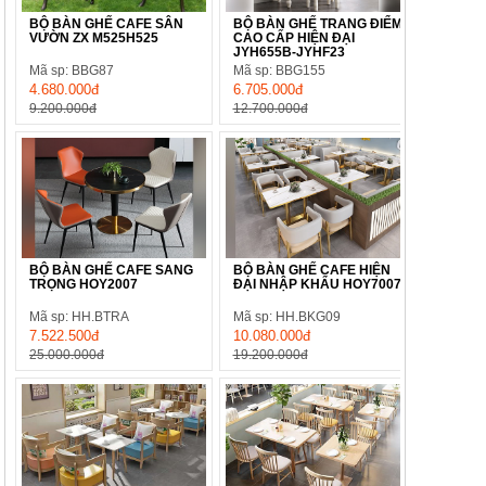
BỘ BÀN GHẾ CAFE SÂN
BỘ BÀN GHẾ TRANG ĐIỂM
VƯỜN ZX M525H525
CAO CẤP HIỆN ĐẠI
JYH655B-JYHF23
Mã sp: BBG87
Mã sp: BBG155
4.680.000đ
6.705.000đ
9.200.000đ
12.700.000đ
BỘ BÀN GHẾ CAFE SANG
BỘ BÀN GHẾ CAFE HIỆN
TRỌNG HOY2007
ĐẠI NHẬP KHẨU HOY7007
Mã sp: HH.BTRA
Mã sp: HH.BKG09
7.522.500đ
10.080.000đ
25.000.000đ
19.200.000đ