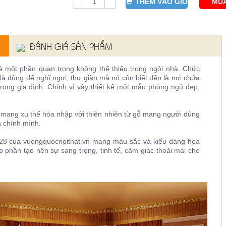
THÊM VÀO GIỎ
MUA
ĐÁNH GIÁ SẢN PHẨM
 một phần quan trọng không thể thiếu trong ngôi nhà. Chức
à dùng để nghĩ ngơi, thư giãn mà nó còn biết đến là nơi chứa
rong gia đình. Chính vì vậy thiết kế một mẫu phòng ngủ đẹp,
xu thế hòa nhập với thiên nhiên từ gỗ mang người dùng
a chính mình.
 của vuongquocnoithat.vn mang màu sắc và kiểu dáng hoa
p phần tạo nên sự sang trọng, tinh tế, cảm giác thoải mái cho