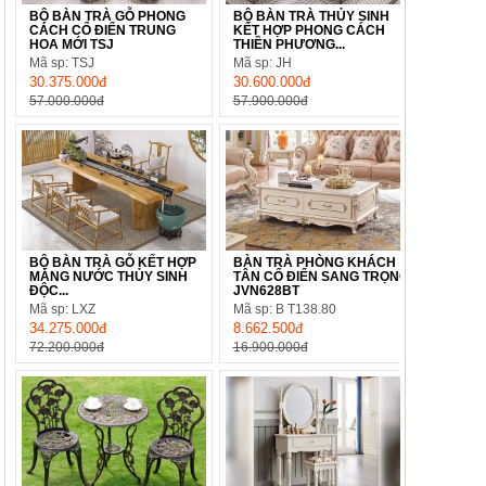
BỘ BÀN TRÀ GỖ PHONG
BỘ BÀN TRÀ THỦY SINH
CÁCH CỔ ĐIỂN TRUNG
KẾT HỢP PHONG CÁCH
HOA MỚI TSJ
THIỀN PHƯƠNG...
Mã sp: TSJ
Mã sp: JH
30.375.000đ
30.600.000đ
57.000.000đ
57.900.000đ
BỘ BÀN TRÀ GỖ KẾT HỢP
BÀN TRÀ PHÒNG KHÁCH
MÁNG NƯỚC THỦY SINH
TÂN CỔ ĐIỂN SANG TRỌNG
ĐỘC...
JVN628BT
Mã sp: LXZ
Mã sp: B T138.80
34.275.000đ
8.662.500đ
72.200.000đ
16.900.000đ