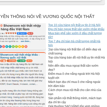
YỀN THÔNG NÓI VỀ VƯƠNG QUỐC NỘI THẤT
Top 10 cửa hàng nội thất uy tín ở Hà Nội
Địa chỉ bán ngoại thất sân vườn nhâp khẩu
Mua bàn ghế sân vườn ở đâu chất lượng
tốt?
Top 7 địa chỉ bàn trà chất lượng nhất Hà
Nội
T
op cửa hàng nội thất tân cổ điển đẹp và
chất lượng
Top cửa hàng bán đồ nội thất uy tín nhất Hà
Nội
Nên đến đâu mua ngoại thất sân vườn
đẹp?
Điểm mua ô che nắng ngoài trời Hà Nội
tuyệt vời
Mách bạn địa chỉ mua ô che nắng ngoài
trời đảm bảo
Cách chọn mua nội thất cho căn nhà của
bạn
Sản phẩm nội thất thông mình, mách bạn
địa chỉ tin cậy
Giải thưởng SAO VÀNG tôn vinh những