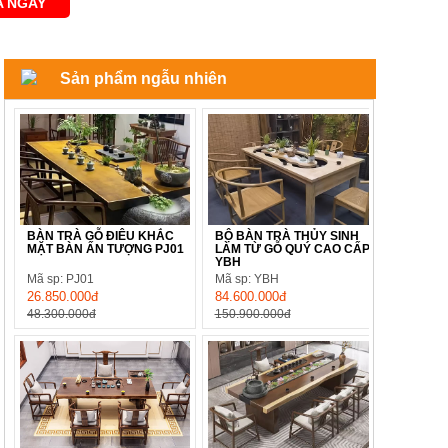
 NGAY
Sản phẩm ngẫu nhiên
BÀN TRÀ GỖ ĐIÊU KHẮC
BỘ BÀN TRÀ THỦY SINH
MẶT BÀN ẤN TƯỢNG PJ01
LÀM TỪ GỖ QUÝ CAO CẤP
YBH
Mã sp: PJ01
Mã sp: YBH
26.850.000đ
84.600.000đ
48.300.000đ
150.900.000đ