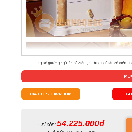
Tag:
Bộ giường ngủ tân cổ điển
,
giường ngủ tân cổ điển
,
b
MUA
ĐỊA CHỈ SHOWROOM
GỌ
54.225.000đ
Chỉ còn: