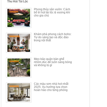
Thu Hút Tài Lộc
BỘ BÀN TRÀ GỖ PHONG
BỘ BÀN GHẾ CAFE KIỂU
Phong thủy sân vườn: Cách
CÁCH MỚI KẾT HỢP KHAY
DÁNG ĐƠN GIẢN HIỆN ĐẠI
bố trí hút tài lộc & vượng khí
NHÚNG TRÀ YDX
HOY8010
cho gia chủ
Mã sp: BT150.46
Mã sp: BBA90
17.617.500đ
9.217.500đ
34.100.000đ
16.200.000đ
Khám phá phong cách boho:
Tự do sáng tạo và độc đáo
trong nội thất
Mẹo bảo quản bàn ghế
nhôm đúc để luôn sáng bóng
BÀN GHẾ TRANG ĐIỂM
BỘ BÀN ĂN ĐẢO MẶT ĐÁ
và không bị gỉ
THÔNG MINH HIỆN ĐẠI
PHIẾN AK3699
TÍCH HỢP SẠC...
Mã sp: HH.BTD08
Mã sp: GXD160.76
6.510.000đ
19.965.000đ
11.200.000đ
33.000.000đ
Các màu sơn nhà hot nhất
2025: Xu hướng lựa chọn
hoàn hảo cho từng phòng