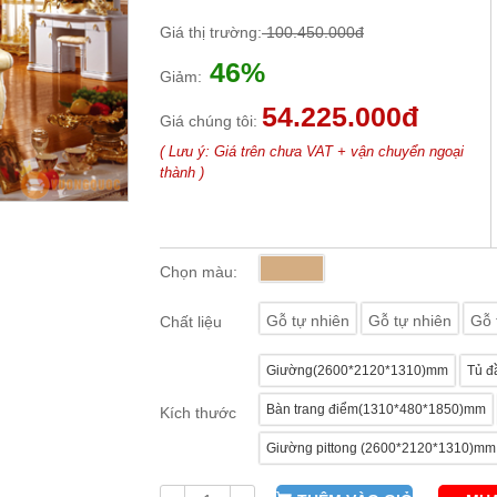
Giá thị trường:
100.450.000đ
46%
Giảm:
54.225.000đ
Giá chúng tôi:
( Lưu ý: Giá trên chưa VAT + vận chuyển ngoại
thành )
Chọn màu:
Gỗ tự nhiên
Gỗ tự nhiên
Gỗ 
Chất liệu
Giường(2600*2120*1310)mm
Tủ đ
Bàn trang điểm(1310*480*1850)mm
Kích thước
Giường pittong (2600*2120*1310)mm