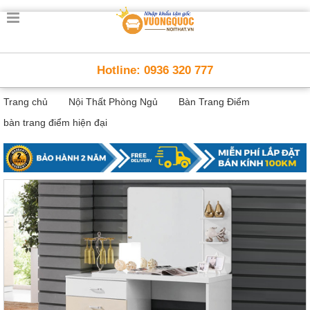
Trang
chủ
Nội
Hotline: 0936 320 777
Thất
Thông
Trang chủ
Nội Thất Phòng Ngủ
Bàn Trang Điểm
Minh
Nội
bàn trang điểm hiện đại
thất
thông
minh
Nội
Thất
Trẻ
Em
Giường
tầng,
bàn
học, tủ
sách
Nội