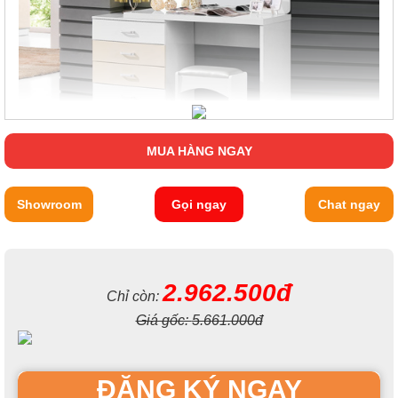
MUA HÀNG NGAY
Showroom
Gọi ngay
Chat ngay
2.962.500đ
Chỉ còn:
Giá gốc:
5.661.000đ
ĐĂNG KÝ NGAY