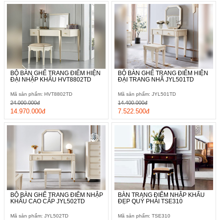
BỘ BÀN GHẾ TRANG ĐIỂM HIỆN
BỘ BÀN GHẾ TRANG ĐIỂM HIỆN
ĐẠI NHẬP KHẨU HVT8802TD
ĐẠI TRANG NHÃ JYL501TD
Mã sản phẩm: HVT8802TD
Mã sản phẩm: JYL501TD
24.000.000đ
14.400.000đ
14.970.000đ
7.522.500đ
BỘ BÀN GHẾ TRANG ĐIỂM NHẬP
BÀN TRANG ĐIỂM NHẬP KHẨU
KHẨU CAO CẤP JYL502TD
ĐẸP QUÝ PHÁI TSE310
Mã sản phẩm: JYL502TD
Mã sản phẩm: TSE310