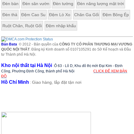
Đèn bàn
Đèn sân vườn
Đèn tường
Đèn năng lượng mặt trời
Đèn thả
Đệm Cao Su
Đệm Lò Xo
Chăn Ga Gối
Đệm Bông Ép
Ruột Chăn, Ruột Gối
Đệm nhập khẩu
Bản Bata
© 2012 - Bản quyền của
CÔNG TY CỔ PHẦN THƯƠNG MẠI VƯƠNG
QUỐC NỘI THẤT
. Đăng ký Kinh doanh số 0107105291 do Sở Kế hoạch và Đầu
tư Thành phố Hà Nội.
Kho nội thất tại Hà Nội
:
Ô 63 - Lô D, Khu đô thị mới Đại Kim - Định
Công, Phường Định Công, thành phố Hà Nội
CLICK ĐỂ XEM BẢN
ĐỒ
Hồ Chí Minh
Giao hàng, lắp đặt tận nơi
: