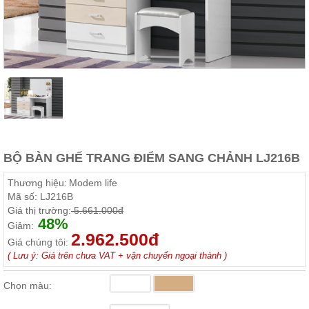
Thất
Phòng
Khách
Sofa,
tủ
rượu,
Bàn
trà...
Nội
Thất
Phòng
BỘ BÀN GHẾ TRANG ĐIỂM SANG CHẢNH LJ216B
Ngủ
Giường
Thương hiệu:
Modem life
ngủ, tủ
Mã số:
LJ216B
áo, bàn
Giá thị trường:
5.661.000đ
trang
48%
điểm
Giảm:
2.962.500đ
Giá chúng tôi:
Nội
( Lưu ý: Giá trên chưa VAT + vận chuyển ngoại thành )
Thất
Phòng
Chọn màu:
Ăn
Bàn