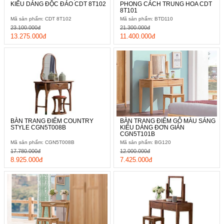
KIỂU DÁNG ĐỘC ĐÁO CDT 8T102
PHONG CÁCH TRUNG HOA CDT
8T101
Mã sản phẩm: CDT 8T102
Mã sản phẩm: BTD110
23.100.000đ
21.300.000đ
13.275.000đ
11.400.000đ
BÀN TRANG ĐIỂM COUNTRY
BÀN TRANG ĐIỂM GỖ MÀU SÁNG
STYLE CGN5T008B
KIỂU DÁNG ĐƠN GIẢN
CGN5T101B
Mã sản phẩm: CGN5T008B
Mã sản phẩm: BG120
17.780.000đ
12.000.000đ
8.925.000đ
7.425.000đ