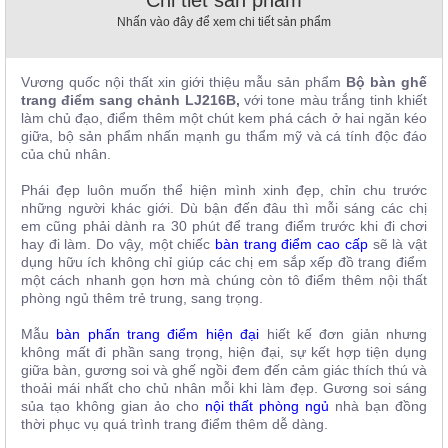
Chi tiết sản phẩm
, đồ
Nhấn vào đây để xem chi tiết sản phẩm
trang
trí
Nội
Vương quốc nội thất xin giới thiệu mẫu sản phẩm
Bộ bàn ghế
trang điểm sang chảnh LJ216B,
với tone màu trắng tinh khiết
Thất
làm chủ đạo, điểm thêm một chút kem phá cách ở hai ngăn kéo
Nhà
giữa, bộ sản phẩm nhấn mạnh gu thẩm mỹ và cá tính độc đáo
Hàng
của chủ nhân.
Nội
Thất
Phái đẹp luôn muốn thể hiện mình xinh đẹp, chỉn chu trước
Nhà
những người khác giới. Dù bận đến đâu thì mỗi sáng các chị
Hàng
em cũng phải dành ra 30 phút để trang điểm trước khi đi chơi
hay đi làm. Do vậy, một chiếc
bàn trang điểm cao cấp
sẽ là vật
dụng hữu ích không chỉ giúp các chị em sắp xếp đồ trang điểm
một cách nhanh gọn hơn mà chúng còn tô điểm thêm nội thất
phòng ngủ thêm trẻ trung, sang trọng.
Mẫu
bàn phấn trang điểm hiện đại
hiết kế đơn giản nhưng
không mất đi phần sang trọng, hiện đại, sự kết hợp tiện dụng
giữa bàn, gương soi và ghế ngồi đem đến cảm giác thích thú và
thoải mái nhất cho chủ nhân mỗi khi làm đẹp. Gương soi sáng
sủa tạo không gian ảo cho
nội thất phòng ngủ
nhà bạn đồng
thời phục vụ quá trình trang điểm thêm dễ dàng.