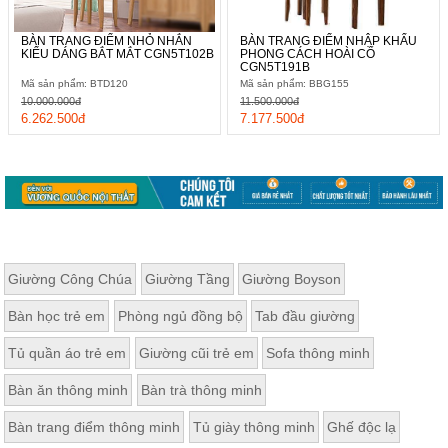
BÀN TRANG ĐIỂM NHỎ NHẮN
BÀN TRANG ĐIỂM NHẬP KHẨU
KIỂU DÁNG BẮT MẮT CGN5T102B
PHONG CÁCH HOÀI CỔ
CGN5T191B
Mã sản phẩm: BTD120
Mã sản phẩm: BBG155
10.000.000đ
11.500.000đ
6.262.500đ
7.177.500đ
Giường Công Chúa
Giường Tầng
Giường Boyson
Bàn học trẻ em
Phòng ngủ đồng bộ
Tab đầu giường
Tủ quần áo trẻ em
Giường cũi trẻ em
Sofa thông minh
Bàn ăn thông minh
Bàn trà thông minh
Bàn trang điểm thông minh
Tủ giày thông minh
Ghế độc lạ