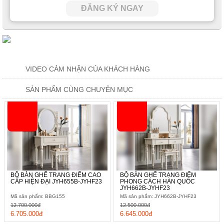
ĐĂNG KÝ NGAY
VIDEO CẢM NHẬN CỦA KHÁCH HÀNG
SẢN PHẨM CÙNG CHUYÊN MỤC
BỘ BÀN GHẾ TRANG ĐIỂM CAO
BỘ BÀN GHẾ TRANG ĐIỂM
CẤP HIỆN ĐẠI JYH655B-JYHF23
PHONG CÁCH HÀN QUỐC
JYH662B-JYHF23
Mã sản phẩm: BBG155
Mã sản phẩm: JYH662B-JYHF23
12.700.000đ
12.500.000đ
6.705.000đ
6.645.000đ