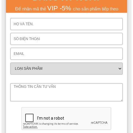
VIP -5%
Để nhận mã thẻ
cho sản phẩm tiếp theo