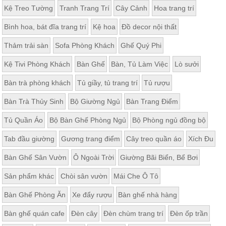
Kệ Treo Tường
Tranh Trang Trí
Cây Cảnh
Hoa trang trí
Bình hoa, bát đĩa trang trí
Kệ hoa
Đồ decor nội thất
Thảm trải sàn
Sofa Phòng Khách
Ghế Quý Phi
Kệ Tivi Phòng Khách
Bàn Ghế
Bàn, Tủ Làm Việc
Lò sưởi
Bàn trà phòng khách
Tủ giầy, tủ trang trí
Tủ rượu
Bàn Trà Thủy Sinh
Bộ Giường Ngủ
Bàn Trang Điểm
Tủ Quần Áo
Bộ Bàn Ghế Phòng Ngủ
Bộ Phòng ngủ đồng bộ
Tab đầu giường
Gương trang điểm
Cây treo quần áo
Xích Đu
Bàn Ghế Sân Vườn
Ô Ngoài Trời
Giường Bãi Biển, Bể Bơi
Sản phẩm khác
Chòi sân vườn
Mái Che Ô Tô
Bàn Ghế Phòng Ăn
Xe đẩy rượu
Bàn ghế nhà hàng
Bàn ghế quán cafe
Đèn cây
Đèn chùm trang trí
Đèn ốp trần