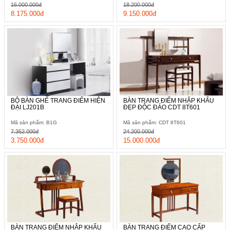
16.000.000đ
18.200.000đ
8.175.000đ
9.150.000đ
BỘ BÀN GHẾ TRANG ĐIỂM HIỆN
BÀN TRANG ĐIỂM NHẬP KHẨU
ĐẠI LJ201B
ĐẸP ĐỘC ĐÁO CDT 8T601
Mã sản phẩm: B1G
Mã sản phẩm: CDT 8T601
7.352.000đ
24.200.000đ
3.750.000đ
15.000.000đ
BÀN TRANG ĐIỂM NHẬP KHẨU
BÀN TRANG ĐIỂM CAO CẤP