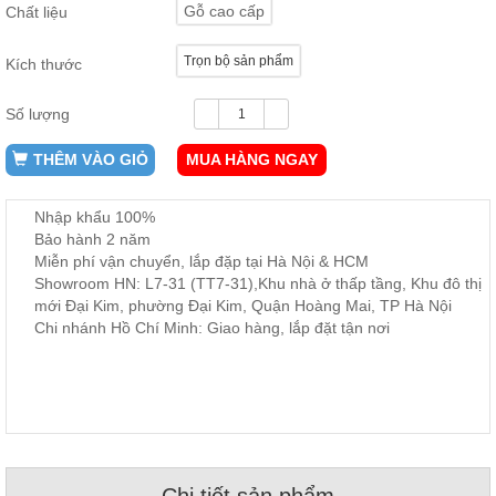
Gỗ cao cấp
Chất liệu
ăn,
ghế
ăn,
Trọn bộ sản phẩm
kệ
Kích thước
bếp
Số lượng
Nội
Thất
THÊM VÀO GIỎ
MUA HÀNG NGAY
Ban
Công,
Nhập khẩu 100%
Vườn
Bảo hành 2 năm
Bàn
ghế
Miễn phí vận chuyển, lắp đặp tại Hà Nội & HCM
ban
Showroom HN: L7-31 (TT7-31),Khu nhà ở thấp tầng, Khu đô thị
công,
mới Đại Kim, phường Đại Kim, Quận Hoàng Mai, TP Hà Nội
xích
đu,
Chi nhánh Hồ Chí Minh: Giao hàng, lắp đặt tận nơi
ghế...
Phụ
Kiện
Trang
Trí
Cây
cảnh