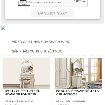
ĐĂNG KÝ NGAY
VIDEO CẢM NHẬN CỦA KHÁCH HÀNG
SẢN PHẨM CÙNG CHUYÊN MỤC
BỘ BÀN GHẾ TRANG ĐIỂM
BỘ BÀN GHẾ TRANG ĐIỂM CAO
HOÀNG GIA HVM8803B
CẤP HVM8802B
Mã sản phẩm: HVM8803B
Mã sản phẩm: HVM8802B