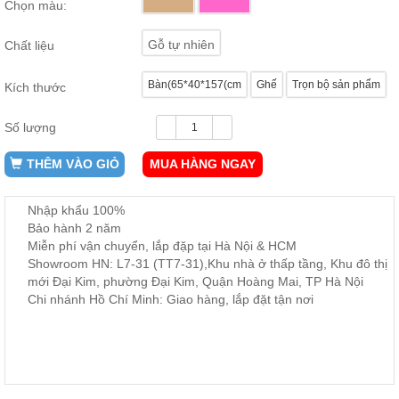
Chọn màu:
ăn,
ghế
ăn,
Gỗ tự nhiên
Chất liệu
kệ
bếp
Bàn(65*40*157(cm
Ghế
Trọn bộ sản phẩm
Kích thước
Nội
Thất
Số lượng
Ban
Công,
THÊM VÀO GIỎ
MUA HÀNG NGAY
Vườn
Bàn
ghế
Nhập khẩu 100%
ban
Bảo hành 2 năm
công,
Miễn phí vận chuyển, lắp đặp tại Hà Nội & HCM
xích
đu,
Showroom HN: L7-31 (TT7-31),Khu nhà ở thấp tầng, Khu đô thị
ghế...
mới Đại Kim, phường Đại Kim, Quận Hoàng Mai, TP Hà Nội
Chi nhánh Hồ Chí Minh: Giao hàng, lắp đặt tận nơi
Phụ
Kiện
Trang
Trí
Cây
cảnh