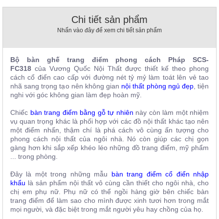
, đồ
trang
Chi tiết sản phẩm
trí
Nhấn vào đây để xem chi tiết sản phẩm
Nội
Thất
Bộ bàn ghế trang điểm phong cách Pháp SCS-
Nhà
FC318
của Vương Quốc Nội Thất
được thiết kế theo phong
Hàng
cách cổ điển cao cấp với đường nét tỷ mỷ làm toát lên vẻ tao
Nội
nhã sang trọng tạo nên không gian
nội thất phòng ngủ đẹp
, tiện
Thất
nghi với góc không gian làm đẹp hoàn mỹ.
Nhà
Hàng
Chiếc
bàn trang điểm bằng gỗ tự nhiên
này
còn làm một nhiệm
vụ quan trọng khác là phối hợp với các đồ nội thất khác tạo nên
một điểm nhấn, thậm chí là phá cách vô cùng ấn tượng cho
phong cách nội thất của ngôi nhà. Nó còn giúp các chị gọn
gàng hơn khi sắp xếp khéo léo những đồ trang điểm, mỹ phẩm
... trong phòng.
Đây là một trong những mẫu
bàn trang điểm cổ điển nhập
khẩu
là sản phẩm nội thất vô cùng cần thiết cho ngôi nhà, cho
chị em phụ nữ. Phụ nữ có thể ngồi hàng giờ bên chiếc bàn
trang điểm để làm sao cho mình được xinh tươi hơn trong mắt
mọi người, và đặc biệt trong mắt người yêu hay chồng của họ.