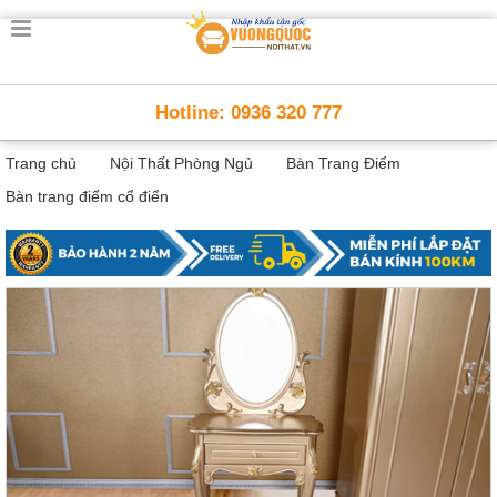
Trang
chủ
Nội
Hotline: 0936 320 777
Thất
Thông
Trang chủ
Nội Thất Phòng Ngủ
Bàn Trang Điểm
Minh
Nội
Bàn trang điểm cổ điển
thất
thông
minh
Nội
Thất
Trẻ
Em
Giường
tầng,
bàn
học, tủ
sách
Nội