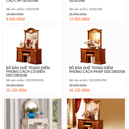
CAO CẤP GD3026B
GD3028B
Mã sản phẩm: GD3026B
Mã sản phẩm: GD3028B
18.000.000đ
25.850.000đ
9.600.000đ
13.950.000đ
BỘ BÀN GHẾ TRANG ĐIỂM
BỘ BÀN GHẾ TRANG ĐIỂM
PHONG CÁCH CỔ ĐIỂN
PHONG CÁCH PHÁP GDCDB505B
GDCDB503B
Mã sản phẩm: GDCDB503B
Mã sản phẩm: GDCDB505B
29.250.000đ
29.300.000đ
16.125.000đ
16.125.000đ