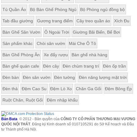
Tủ Quần Áo
Bộ Bàn Ghế Phòng Ngủ
Bộ Phòng ngủ đồng bộ
Tab đầu giường
Gương trang điểm
Cây treo quần áo
Xích Đu
Bàn Ghế Sân Vườn
Ô Ngoài Trời
Giường Bãi Biển, Bể Bơi
Sản phẩm khác
Chòi sân vườn
Mái Che Ô Tô
Bàn Ghế Phòng Ăn
Xe đẩy rượu
Bàn ghế nhà hàng
Bàn ghế quán cafe
Đèn cây
Đèn chùm trang trí
Đèn ốp trần
Đèn bàn
Đèn sân vườn
Đèn tường
Đèn năng lượng mặt trời
Đèn thả
Đệm Cao Su
Đệm Lò Xo
Chăn Ga Gối
Đệm Bông Ép
Ruột Chăn, Ruột Gối
Đệm nhập khẩu
Bản Bata
© 2012 - Bản quyền của
CÔNG TY CỔ PHẦN THƯƠNG MẠI VƯƠNG
QUỐC NỘI THẤT
. Đăng ký Kinh doanh số 0107105291 do Sở Kế hoạch và Đầu
tư Thành phố Hà Nội.