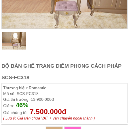
Thất
Phòng
Khách
Sofa,
tủ
rượu,
Bàn
trà...
Nội
Thất
Phòng
BỘ BÀN GHẾ TRANG ĐIỂM PHONG CÁCH PHÁP
Ngủ
Giường
SCS-FC318
ngủ, tủ
áo, bàn
Thương hiệu:
Romantic
trang
điểm
Mã số:
SCS-FC318
Giá thị trường:
13.900.000đ
Nội
46%
Giảm:
Thất
7.500.000đ
Giá chúng tôi:
Phòng
( Lưu ý: Giá trên chưa VAT + vận chuyển ngoại thành )
Ăn
Bàn