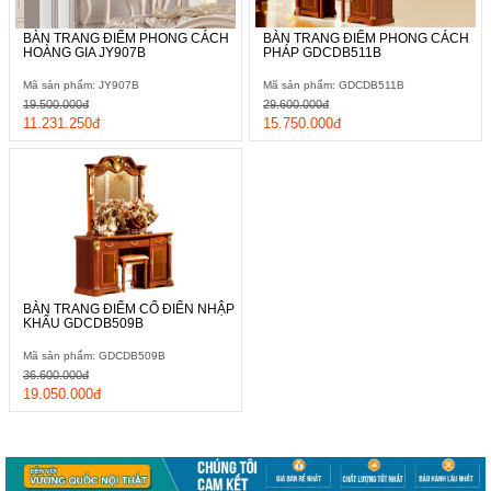
BÀN TRANG ĐIỂM PHONG CÁCH
BÀN TRANG ĐIỂM PHONG CÁCH
HOÀNG GIA JY907B
PHÁP GDCDB511B
Mã sản phẩm: JY907B
Mã sản phẩm: GDCDB511B
19.500.000đ
29.600.000đ
11.231.250đ
15.750.000đ
BÀN TRANG ĐIỂM CỔ ĐIỂN NHẬP
KHẨU GDCDB509B
Mã sản phẩm: GDCDB509B
36.600.000đ
19.050.000đ