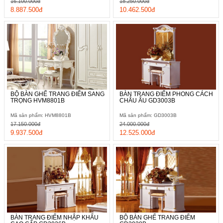
16.100.000đ
18.250.000đ
8.887.500đ
10.462.500đ
BỘ BÀN GHẾ TRANG ĐIỂM SANG
BÀN TRANG ĐIỂM PHONG CÁCH
TRỌNG HVM8801B
CHÂU ÂU GD3003B
Mã sản phẩm: HVM8801B
Mã sản phẩm: GD3003B
17.150.000đ
24.000.000đ
9.937.500đ
12.525.000đ
BÀN TRANG ĐIỂM NHẬP KHẨU
BỘ BÀN GHẾ TRANG ĐIỂM