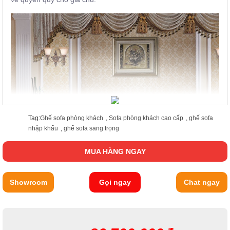
Tag:
Ghế sofa phòng khách
,
Sofa phòng khách cao cấp
,
ghế sofa
nhập khẩu
,
ghế sofa sang trọng
MUA HÀNG NGAY
Showroom
Gọi ngay
Chat ngay
Đi kèm với bộ sản phẩm
sofa sang chảnh
không thể thiếu
chiếc bàn trà cao cấp GD806. Chiếc bàn trà là trung tâm của
cuộc trò chuyện, do đó việc thiết kế chúng sao cho sang trọng,