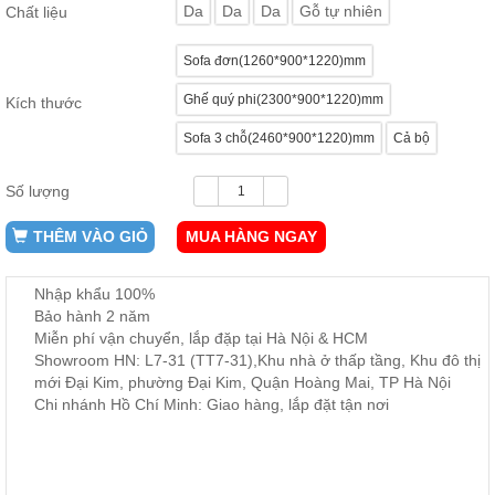
Da
Da
Da
Gỗ tự nhiên
Chất liệu
ăn,
ghế
ăn,
Sofa đơn(1260*900*1220)mm
kệ
bếp
Ghế quý phi(2300*900*1220)mm
Kích thước
Nội
Sofa 3 chỗ(2460*900*1220)mm
Cả bộ
Thất
Ban
Số lượng
Công,
Vườn
THÊM VÀO GIỎ
MUA HÀNG NGAY
Bàn
ghế
ban
công,
Nhập khẩu 100%
xích
Bảo hành 2 năm
đu,
Miễn phí vận chuyển, lắp đặp tại Hà Nội & HCM
ghế...
Showroom HN: L7-31 (TT7-31),Khu nhà ở thấp tầng, Khu đô thị
mới Đại Kim, phường Đại Kim, Quận Hoàng Mai, TP Hà Nội
Phụ
Chi nhánh Hồ Chí Minh: Giao hàng, lắp đặt tận nơi
Kiện
Trang
Trí
Cây
cảnh