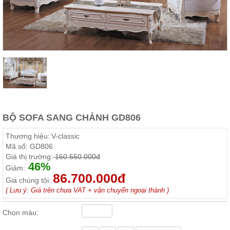
Thất
Phòng
Khách
Sofa,
tủ
rượu,
Bàn
trà...
Nội
Thất
Phòng
BỘ SOFA SANG CHẢNH GD806
Ngủ
Giường
Thương hiệu:
V-classic
ngủ, tủ
Mã số:
GD806
áo, bàn
Giá thị trường:
160.550.000đ
trang
46%
điểm
Giảm:
86.700.000đ
Giá chúng tôi:
Nội
( Lưu ý: Giá trên chưa VAT + vận chuyển ngoại thành )
Thất
Phòng
Chọn màu:
Ăn
Bàn