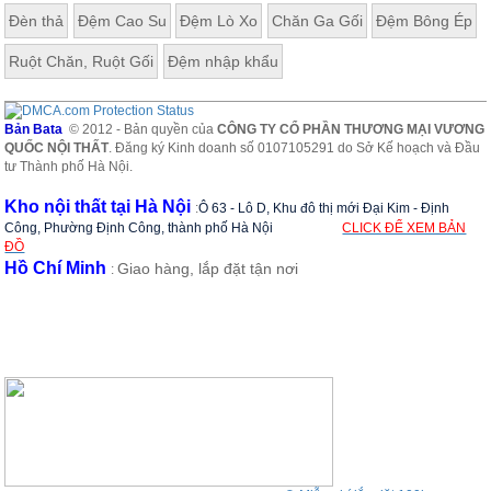
Đèn thả
Đệm Cao Su
Đệm Lò Xo
Chăn Ga Gối
Đệm Bông Ép
Ruột Chăn, Ruột Gối
Đệm nhập khẩu
Bản Bata
© 2012 - Bản quyền của
CÔNG TY CỔ PHẦN THƯƠNG MẠI VƯƠNG
QUỐC NỘI THẤT
. Đăng ký Kinh doanh số 0107105291 do Sở Kế hoạch và Đầu
tư Thành phố Hà Nội.
Kho nội thất tại Hà Nội
:
Ô 63 - Lô D, Khu đô thị mới Đại Kim - Định
Công, Phường Định Công, thành phố Hà Nội
CLICK ĐỂ XEM BẢN
ĐỒ
Hồ Chí Minh
Giao hàng, lắp đặt tận nơi
: