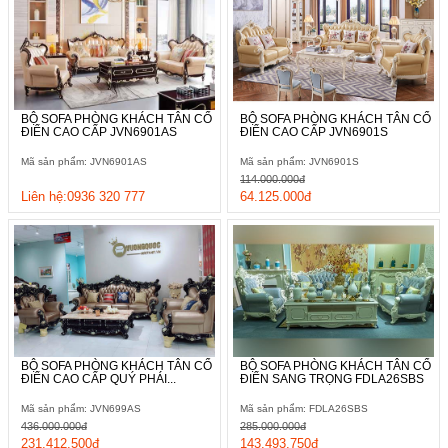
BỘ SOFA PHÒNG KHÁCH TÂN CỔ
BỘ SOFA PHÒNG KHÁCH TÂN CỔ
ĐIỂN CAO CẤP JVN6901AS
ĐIỂN CAO CẤP JVN6901S
Mã sản phẩm: JVN6901AS
Mã sản phẩm: JVN6901S
114.000.000đ
Liên hệ:0936 320 777
64.125.000đ
BỘ SOFA PHÒNG KHÁCH TÂN CỔ
BỘ SOFA PHÒNG KHÁCH TÂN CỔ
ĐIỂN CAO CẤP QUÝ PHÁI...
ĐIỂN SANG TRỌNG FDLA26SBS
Mã sản phẩm: JVN699AS
Mã sản phẩm: FDLA26SBS
436.000.000đ
285.000.000đ
231.412.500đ
143.493.750đ