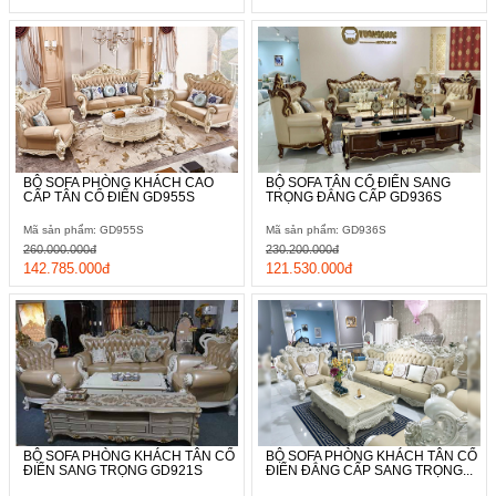
BỘ SOFA PHÒNG KHÁCH CAO
BỘ SOFA TÂN CỔ ĐIỂN SANG
CẤP TÂN CỔ ĐIỂN GD955S
TRỌNG ĐẲNG CẤP GD936S
Mã sản phẩm: GD955S
Mã sản phẩm: GD936S
260.000.000đ
230.200.000đ
142.785.000đ
121.530.000đ
BỘ SOFA PHÒNG KHÁCH TÂN CỔ
BỘ SOFA PHÒNG KHÁCH TÂN CỔ
ĐIỂN SANG TRỌNG GD921S
ĐIỂN ĐẲNG CẤP SANG TRỌNG...