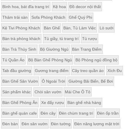
Bình hoa, bát đĩa trang trí
Kệ hoa
Đồ decor nội thất
Thảm trải sàn
Sofa Phòng Khách
Ghế Quý Phi
Kệ Tivi Phòng Khách
Bàn Ghế
Bàn, Tủ Làm Việc
Lò sưởi
Bàn trà phòng khách
Tủ giầy, tủ trang trí
Tủ rượu
Bàn Trà Thủy Sinh
Bộ Giường Ngủ
Bàn Trang Điểm
Tủ Quần Áo
Bộ Bàn Ghế Phòng Ngủ
Bộ Phòng ngủ đồng bộ
Tab đầu giường
Gương trang điểm
Cây treo quần áo
Xích Đu
Bàn Ghế Sân Vườn
Ô Ngoài Trời
Giường Bãi Biển, Bể Bơi
Sản phẩm khác
Chòi sân vườn
Mái Che Ô Tô
Bàn Ghế Phòng Ăn
Xe đẩy rượu
Bàn ghế nhà hàng
Bàn ghế quán cafe
Đèn cây
Đèn chùm trang trí
Đèn ốp trần
Đèn bàn
Đèn sân vườn
Đèn tường
Đèn năng lượng mặt trời