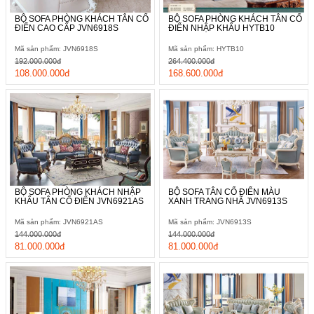
BỘ SOFA PHÒNG KHÁCH TÂN CỔ
BỘ SOFA PHÒNG KHÁCH TÂN CỔ
ĐIỂN CAO CẤP JVN6918S
ĐIỂN NHẬP KHẨU HYTB10
Mã sản phẩm: JVN6918S
Mã sản phẩm: HYTB10
192.000.000đ
264.400.000đ
108.000.000đ
168.600.000đ
BỘ SOFA PHÒNG KHÁCH NHẬP
BỘ SOFA TÂN CỔ ĐIỂN MÀU
KHẨU TÂN CỔ ĐIỂN JVN6921AS
XANH TRANG NHÃ JVN6913S
Mã sản phẩm: JVN6921AS
Mã sản phẩm: JVN6913S
144.000.000đ
144.000.000đ
81.000.000đ
81.000.000đ