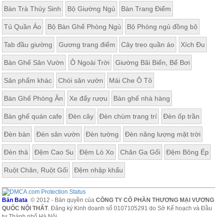
Bàn Trà Thủy Sinh
Bộ Giường Ngủ
Bàn Trang Điểm
Tủ Quần Áo
Bộ Bàn Ghế Phòng Ngủ
Bộ Phòng ngủ đồng bộ
Tab đầu giường
Gương trang điểm
Cây treo quần áo
Xích Đu
Bàn Ghế Sân Vườn
Ô Ngoài Trời
Giường Bãi Biển, Bể Bơi
Sản phẩm khác
Chòi sân vườn
Mái Che Ô Tô
Bàn Ghế Phòng Ăn
Xe đẩy rượu
Bàn ghế nhà hàng
Bàn ghế quán cafe
Đèn cây
Đèn chùm trang trí
Đèn ốp trần
Đèn bàn
Đèn sân vườn
Đèn tường
Đèn năng lượng mặt trời
Đèn thả
Đệm Cao Su
Đệm Lò Xo
Chăn Ga Gối
Đệm Bông Ép
Ruột Chăn, Ruột Gối
Đệm nhập khẩu
Bản Bata
© 2012 - Bản quyền của
CÔNG TY CỔ PHẦN THƯƠNG MẠI VƯƠNG
QUỐC NỘI THẤT
. Đăng ký Kinh doanh số 0107105291 do Sở Kế hoạch và Đầu
tư Thành phố Hà Nội.