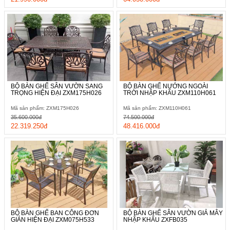
BỘ BÀN GHẾ SÂN VƯỜN SANG
BỘ BÀN GHẾ NƯỚNG NGOÀI
TRỌNG HIỆN ĐẠI ZXM175H026
TRỜI NHẬP KHẨU ZXM110H061
Mã sản phẩm: ZXM175H026
Mã sản phẩm: ZXM110H061
35.600.000đ
74.500.000đ
22.319.250đ
48.416.000đ
BỘ BÀN GHẾ BAN CÔNG ĐƠN
BỘ BÀN GHẾ SÂN VƯỜN GIẢ MÂY
GIẢN HIỆN ĐẠI ZXM075H533
NHẬP KHẨU ZXFB035