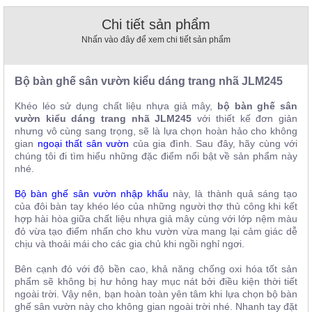
, đồ
trang
Chi tiết sản phẩm
trí
Nhấn vào đây để xem chi tiết sản phẩm
Nội
Thất
Bộ bàn ghế sân vườn kiểu dáng trang nhã JLM245
Nhà
Hàng
Khéo léo sử dụng chất liệu nhựa giả mây,
bộ bàn ghế sân
Nội
vườn kiểu dáng trang nhã JLM245
với thiết kế đơn giản
Thất
nhưng vô cùng sang trọng, sẽ là lựa chọn hoàn hảo cho không
Nhà
gian
ngoại thất sân vườn
của gia đình. Sau đây, hãy cùng với
Hàng
chúng tôi đi tìm hiểu những đặc điểm nổi bật về sản phẩm này
nhé.
Bộ bàn ghế sân vườn nhập khẩu
này, là thành quả sáng tạo
của đôi bàn tay khéo léo của những người thợ thủ công khi kết
hợp hài hòa giữa chất liệu nhựa giả mây cùng với lớp nệm màu
đỏ vừa tạo điểm nhấn cho khu vườn vừa mang lại cảm giác dễ
chịu và thoải mái cho các gia chủ khi ngồi nghỉ ngơi.
Bên cạnh đó với độ bền cao, khả năng chống oxi hóa tốt sản
phẩm sẽ không bị
hư hỏng hay mục nát bởi điều kiện thời tiết
ngoài trời. Vậy nên, bạn hoàn toàn yên tâm khi lựa chọn bộ bàn
ghế sân vườn này cho không gian ngoài trời nhé. Nhanh tay đặt