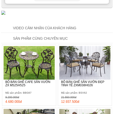
VIDEO CẢM NHẬN CỦA KHÁCH HÀNG
SẢN PHẨM CÙNG CHUYÊN MỤC
BỘ BÀN GHẾ CAFE SÂN VƯỜN
BỘ BÀN GHẾ SÂN VƯỜN ĐẸP
ZX M525H525
TINH TẾ ZXM038H026
Mã sản phẩm: BBG87
Mã sản phẩm: BSV62
9.200.000đ
21.550.000đ
4.680.000đ
12.937.500đ