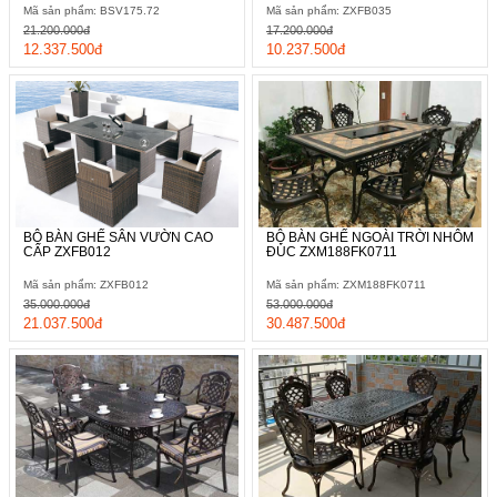
Mã sản phẩm: BSV175.72
Mã sản phẩm: ZXFB035
21.200.000đ
17.200.000đ
12.337.500đ
10.237.500đ
BỘ BÀN GHẾ SÂN VƯỜN CAO
BỘ BÀN GHẾ NGOÀI TRỜI NHÔM
CẤP ZXFB012
ĐÚC ZXM188FK0711
Mã sản phẩm: ZXFB012
Mã sản phẩm: ZXM188FK0711
35.000.000đ
53.000.000đ
21.037.500đ
30.487.500đ