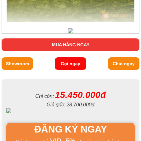
MUA HÀNG NGAY
Showroom
Gọi ngay
Chat ngay
15.450.000đ
Chỉ còn:
Giá gốc:
28.700.000đ
ĐĂNG KÝ NGAY
VIP -5%