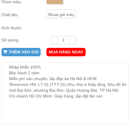
Chọn màu:
ăn,
ghế
ăn,
Nhựa giả mây
Chất liệu
kệ
bếp
Kích thước
Nội
Thất
Số lượng
Ban
Công,
THÊM VÀO GIỎ
MUA HÀNG NGAY
Vườn
Bàn
Nhập khẩu 100%
ghế
ban
Bảo hành 2 năm
công,
Miễn phí vận chuyển, lắp đặp tại Hà Nội & HCM
xích
Showroom HN: L7-31 (TT7-31),Khu nhà ở thấp tầng, Khu đô thị
đu,
ghế...
mới Đại Kim, phường Đại Kim, Quận Hoàng Mai, TP Hà Nội
Chi nhánh Hồ Chí Minh: Giao hàng, lắp đặt tận nơi
Phụ
Kiện
Trang
Trí
Cây
cảnh