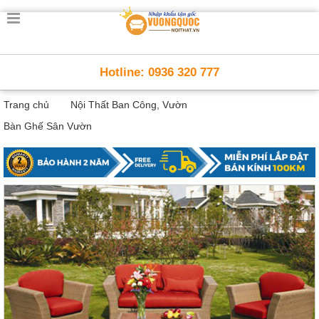
Trang
chủ
Nội
Hotline: 0936 320 777
Thất
Thông
Trang chủ
Nội Thất Ban Công, Vườn
Minh
Nội
Bàn Ghế Sân Vườn
thất
thông
minh
Nội
Thất
Trẻ
Em
Giường
tầng,
bàn
học, tủ
sách
Nội