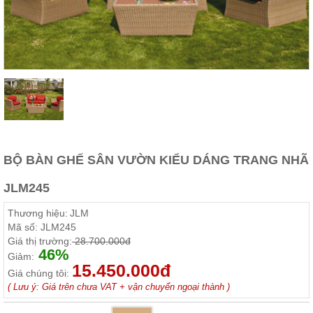
Thất
Phòng
Khách
Sofa,
tủ
rượu,
Bàn
trà...
Nội
Thất
Phòng
BỘ BÀN GHẾ SÂN VƯỜN KIỂU DÁNG TRANG NHÃ
Ngủ
Giường
JLM245
ngủ, tủ
áo, bàn
Thương hiệu:
JLM
trang
điểm
Mã số:
JLM245
Giá thị trường:
28.700.000đ
Nội
46%
Giảm:
Thất
15.450.000đ
Giá chúng tôi:
Phòng
( Lưu ý: Giá trên chưa VAT + vận chuyển ngoại thành )
Ăn
Bàn