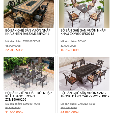
BỘ BÀN GHẾ SÂN VƯỜN NHẬP
BỘ BÀN GHẾ SÂN VƯỜN NHẬP
KHẨU HIỆN ĐẠI ZXM188FK041
KHẨU ZXM0901FK0713
Mã sản phẩm: ZXM188FK041
Mã sản phẩm: BSV68
45.000.000đ
31.000.000đ
22.912.500đ
16.762.500đ
BỘ BÀN GHẾ NGOÀI TRỜI NHẬP
BỘ BÀN GHẾ SÂN VƯỜN SANG
KHẨU SANG TRỌNG
TRỌNG ĐẲNG CẤP ZXM212FK019
ZXM150H0266
Mã sản phẩm: ZXM150H0266
Mã sản phẩm: ZXM212FK019
36.500.000đ
120.700.000đ
21.990.000đ
64.050.000đ