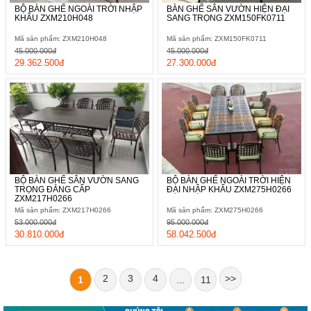
BỘ BÀN GHẾ NGOÀI TRỜI NHẬP
BÀN GHẾ SÂN VƯỜN HIỆN ĐẠI
KHẨU ZXM210H048
SANG TRỌNG ZXM150FK0711
Mã sản phẩm: ZXM210H048
Mã sản phẩm: ZXM150FK0711
45.000.000đ
45.000.000đ
29.362.500đ
27.300.000đ
BỘ BÀN GHẾ SÂN VƯỜN SANG
BỘ BÀN GHẾ NGOÀI TRỜI HIỆN
TRỌNG ĐẲNG CẤP
ĐẠI NHẬP KHẨU ZXM275H0266
ZXM217H0266
Mã sản phẩm: ZXM217H0266
Mã sản phẩm: ZXM275H0266
53.000.000đ
95.000.000đ
30.810.000đ
58.042.500đ
2
3
4
>>
1
...
11