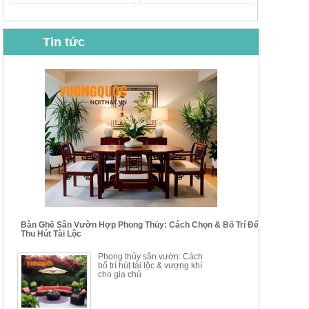
Tin tức
BỘ BÀN GHẾ CAFE NHẬP
BỘ BÀN TRÀ GỖ TỰ NHIÊN
KHẨU CAO CẤP HOY7006
PHONG CÁCH TRUNG HOA
KIỂU MỚI...
Mã sp: BT135
Mã sp: BT138.80
14.178.750đ
20.250.000đ
24.700.000đ
39.150.000đ
Bàn Ghế Sân Vườn Hợp Phong Thủy: Cách Chọn & Bố Trí Để
Thu Hút Tài Lộc
BỘ BÀN TRÀ GỖ PHONG
BỘ BÀN GHẾ CAFE KIỂU
Phong thủy sân vườn: Cách
CÁCH MỚI KẾT HỢP KHAY
DÁNG ĐƠN GIẢN HIỆN ĐẠI
bố trí hút tài lộc & vượng khí
NHÚNG TRÀ YDX
HOY8010
cho gia chủ
Mã sp: BT150.46
Mã sp: BBA90
17.617.500đ
9.217.500đ
34.100.000đ
16.200.000đ