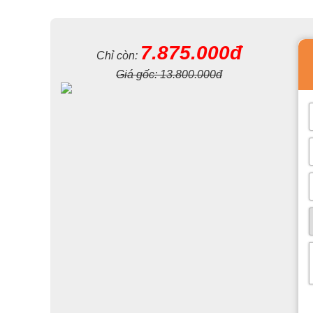
7.875.000đ
Chỉ còn:
Giá gốc:
13.800.000đ