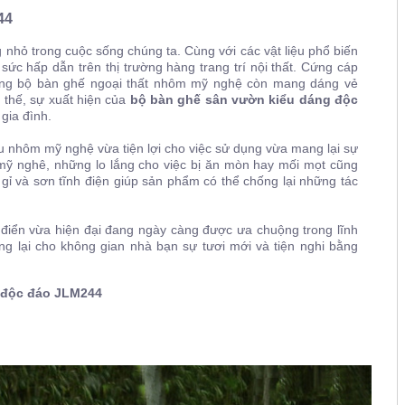
44
 nhỏ trong cuộc sống chúng ta. Cùng với các vật liệu phổ biến
 hấp dẫn trên thị trường hàng trang trí nội thất. Cứng cáp
hững bộ bàn ghế ngoại thất nhôm mỹ nghệ còn mang dáng vẻ
 thế, sự xuất hiện của
bộ bàn ghế sân vườn kiểu dáng độc
gia đình.
u nhôm mỹ nghệ vừa tiện lợi cho việc sử dụng vừa mang lại sự
m mỹ nghê, những lo lắng cho việc bị ăn mòn hay mối mọt cũng
 gỉ và sơn tĩnh điện giúp sản phẩm có thể chống lại những tác
điển vừa hiện đại đang ngày càng được ưa chuộng trong lĩnh
ang lại cho không gian nhà bạn sự tươi mới và tiện nghi bằng
 độc đáo
JLM244