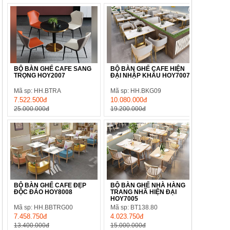
BỘ BÀN GHẾ CAFE SANG
BỘ BÀN GHẾ CAFE HIỆN
TRỌNG HOY2007
ĐẠI NHẬP KHẨU HOY7007
Mã sp: HH.BTRA
Mã sp: HH.BKG09
7.522.500đ
10.080.000đ
25.000.000đ
19.200.000đ
BỘ BÀN GHẾ CAFE ĐẸP
BỘ BÀN GHẾ NHÀ HÀNG
ĐỘC ĐÁO HOY8008
TRANG NHÃ HIỆN ĐẠI
HOY7005
Mã sp: HH.BBTRG00
Mã sp: BT138.80
7.458.750đ
4.023.750đ
13.400.000đ
15.000.000đ