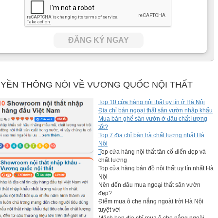
ĐĂNG KÝ NGAY
YỀN THÔNG NÓI VỀ VƯƠNG QUỐC NỘI THẤT
Top 10 cửa hàng nội thất uy tín ở Hà Nội
Địa chỉ bán ngoại thất sân vườn nhâp khẩu
Mua bàn ghế sân vườn ở đâu chất lượng
tốt?
Top 7 địa chỉ bàn trà chất lượng nhất Hà
Nội
T
op cửa hàng nội thất tân cổ điển đẹp và
chất lượng
Top cửa hàng bán đồ nội thất uy tín nhất Hà
Nội
Nên đến đâu mua ngoại thất sân vườn
đẹp?
Điểm mua ô che nắng ngoài trời Hà Nội
tuyệt vời