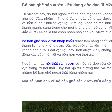
ăn,
Bộ bàn ghế sân vườn kiểu dáng độc đáo JLM2
ghế
ăn,
Từ xưa tới nay, đồ nội ngoại thất đã góp một phần không
kệ
bếp
như gỗ, đá… nhôm mỹ nghệ đang ngày càng tạo được sức
và bền bỉ như những vật liệu kim loại khác nhưng n
Nội
thanh mảnh, sang trọng cho mọi không gian sử dụng. Vì
đáo JLM244
sẽ là lựa chọn hoàn hảo cho khu vườn của 
Thất
Ban
Bộ bàn ghế sân vườn nhập khẩu
được làm bằng chất liệ
Công,
thanh lịch cho không gian. Đặc biệt với chất liệu nhô
Vườn
không còn nữa. Loại vật liệu này luôn được xử lý chống
động xấu của thời tiết và bền hơn với thời gian.
Bàn
ghế
ban
Ngoài ra, mẫu
nội thất sân vườn
sở hữu vẻ đẹp vừa cổ 
công,
vực trang trí nội thất. Hãy bắt kịp xu hướng mới và m
xích
những bộ bàn ghế ngoại thất bằng nhôm này.
đu,
ghế...
Một số hình ảnh về bộ bàn ghế sân vườn kiểu dáng
Phụ
Kiện
Trang
Trí
Cây
cảnh