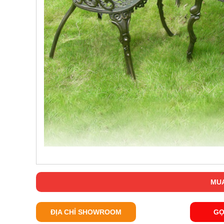
MUA
ĐỊA CHỈ SHOWROOM
GỌ