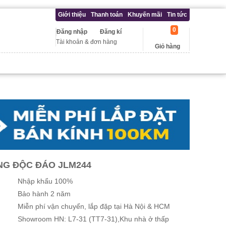
Giới thiệu
Thanh toán
Khuyến mãi
Tin tức
0
Đăng nhập
Đăng kí
Tài khoản & đơn hàng
Giỏ hàng
NG ĐỘC ĐÁO JLM244
Nhập khẩu 100%
Bảo hành 2 năm
Miễn phí vận chuyển, lắp đặp tại Hà Nội & HCM
Showroom HN: L7-31 (TT7-31),Khu nhà ở thấp