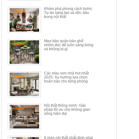
Khám phá phong cách boho:
Tự do sáng tạo và độc đáo
trong nội thất
Mẹo bảo quản bàn ghế
nhôm đúc để luôn sáng bóng
BÀN GHẾ TRANG ĐIỂM
BỘ BÀN ĂN ĐẢO MẶT ĐÁ
và không bị gỉ
THÔNG MINH HIỆN ĐẠI
PHIẾN AK3699
TÍCH HỢP SẠC...
Mã sp: HH.BTD08
Mã sp: GXD160.76
6.510.000đ
19.965.000đ
11.200.000đ
33.000.000đ
Các màu sơn nhà hot nhất
2025: Xu hướng lựa chọn
hoàn hảo cho từng phòng
Nội thất thông minh: Giải
pháp tối ưu cho không gian
sống hiện đại
6 món nội thất nhất định phải