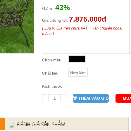
43%
Giảm:
7.875.000đ
Giá chúng tôi:
( Lưu ý: Giá trên chưa VAT + vận chuyển ngoại
thành )
Chọn màu:
Hợp kim
Chất liệu
Kích thước
THÊM VÀO GIỎ
MUA
ĐÁNH GIÁ SẢN PHẨM