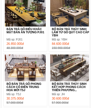
BÀN TRÀ GỖ ĐIÊU KHẮC
BỘ BÀN TRÀ THỦY SINH
MẶT BÀN ẤN TƯỢNG PJ01
LÀM TỪ GỖ QUÝ CAO CẤP
YBH
Mã sp: PJ01
Mã sp: YBH
26.850.000đ
84.600.000đ
48.300.000đ
150.900.000đ
BỘ BÀN TRÀ GỖ PHONG
BỘ BÀN TRÀ THỦY SINH
CÁCH CỔ ĐIỂN TRUNG
KẾT HỢP PHONG CÁCH
HOA MỚI TSJ
THIỀN PHƯƠNG...
Mã sp: TSJ
Mã sp: JH
30.375.000đ
30.600.000đ
57.000.000đ
57.900.000đ