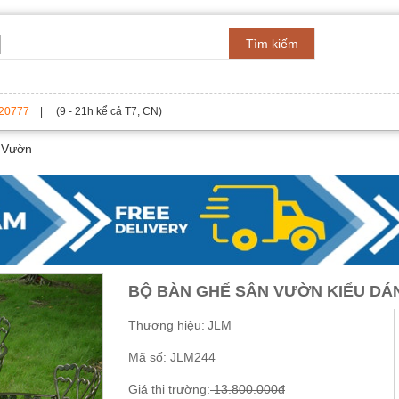
Tìm kiếm
20777
| (9 - 21h kể cả T7, CN)
 Vườn
BỘ BÀN GHẾ SÂN VƯỜN KIỂU DÁ
Thương hiệu:
JLM
Mã số:
JLM244
Giá thị trường:
13.800.000đ