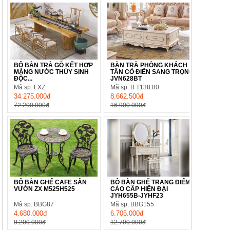
BỘ BÀN TRÀ GỖ KẾT HỢP
BÀN TRÀ PHÒNG KHÁCH
MÁNG NƯỚC THỦY SINH
TÂN CỔ ĐIỂN SANG TRỌNG
ĐỘC...
JVN628BT
Mã sp: LXZ
Mã sp: B T138.80
34.275.000đ
8.662.500đ
72.200.000đ
16.900.000đ
BỘ BÀN GHẾ CAFE SÂN
BỘ BÀN GHẾ TRANG ĐIỂM
VƯỜN ZX M525H525
CAO CẤP HIỆN ĐẠI
JYH655B-JYHF23
Mã sp: BBG87
Mã sp: BBG155
4.680.000đ
6.705.000đ
9.200.000đ
12.700.000đ