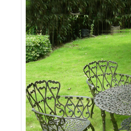
, đồ
trang
trí
Nội
Thất
Nhà
Hàng
Nội
Thất
Nhà
Hàng