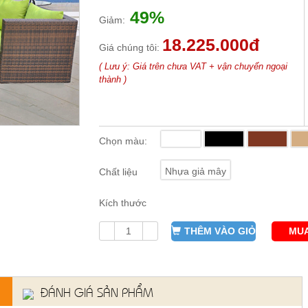
49%
Giảm:
18.225.000đ
Giá chúng tôi:
( Lưu ý: Giá trên chưa VAT + vận chuyển ngoại
thành )
Chọn màu:
Nhựa giả mây
Chất liệu
Kích thước
THÊM VÀO GIỎ
MUA
ĐÁNH GIÁ SẢN PHẨM