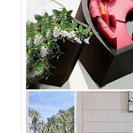
, đồ
trang
trí
Nội
Thất
Nhà
Hàng
Nội
Thất
Nhà
Hàng