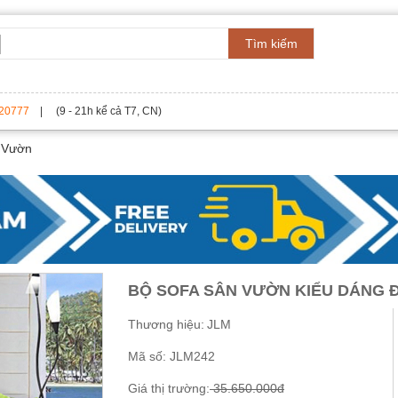
Tìm kiếm
20777
| (9 - 21h kể cả T7, CN)
 Vườn
BỘ SOFA SÂN VƯỜN KIỂU DÁNG 
Thương hiệu:
JLM
Mã số:
JLM242
Giá thị trường:
35.650.000đ