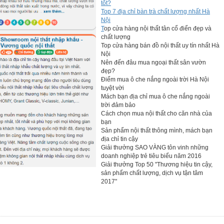
tốt?
Top 7 địa chỉ bàn trà chất lượng nhất Hà
Nội
T
op cửa hàng nội thất tân cổ điển đẹp và
chất lượng
Top cửa hàng bán đồ nội thất uy tín nhất Hà
Nội
Nên đến đâu mua ngoại thất sân vườn
đẹp?
Điểm mua ô che nắng ngoài trời Hà Nội
tuyệt vời
Mách bạn địa chỉ mua ô che nắng ngoài
trời đảm bảo
Cách chọn mua nội thất cho căn nhà của
bạn
Sản phẩm nội thất thông mình, mách bạn
địa chỉ tin cậy
Giải thưởng SAO VÀNG tôn vinh những
doanh nghiệp trẻ tiêu biểu năm 2016
Giải thưởng Top 50 "Thương hiệu tin cậy,
sản phẩm chất lượng, dịch vụ tận tâm
2017"