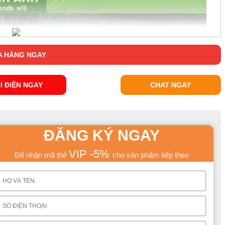
 HÀNG NGAY
I ĐIỆN NGAY
CHAT NGAY
ĐĂNG KÝ NGAY
VIP -5%
Để nhận mã thẻ
cho sản phẩm tiếp theo