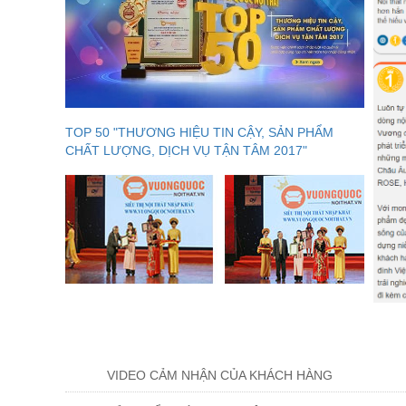
TOP 50 "THƯƠNG HIỆU TIN CẬY, SẢN PHẨM
CHẤT LƯỢNG, DỊCH VỤ TẬN TÂM 2017"
VIDEO CẢM NHẬN CỦA KHÁCH HÀNG