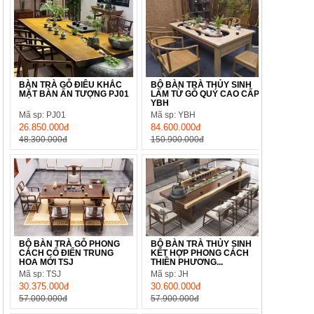
BÀN TRÀ GỖ ĐIÊU KHẮC
BỘ BÀN TRÀ THỦY SINH
MẶT BÀN ẤN TƯỢNG PJ01
LÀM TỪ GỖ QUÝ CAO CẤP
YBH
Mã sp: PJ01
Mã sp: YBH
26.850.000đ
84.600.000đ
48.300.000đ
150.900.000đ
BỘ BÀN TRÀ GỖ PHONG
BỘ BÀN TRÀ THỦY SINH
CÁCH CỔ ĐIỂN TRUNG
KẾT HỢP PHONG CÁCH
HOA MỚI TSJ
THIỀN PHƯƠNG...
Mã sp: TSJ
Mã sp: JH
30.375.000đ
30.600.000đ
57.000.000đ
57.900.000đ