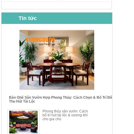
Tin tức
BỘ BÀN GHẾ CAFE NHẬP
BỘ BÀN TRÀ GỖ TỰ NHIÊN
KHẨU CAO CẤP HOY7006
PHONG CÁCH TRUNG HOA
KIỂU MỚI...
Mã sp: BT135
Mã sp: BT138.80
14.178.750đ
20.250.000đ
24.700.000đ
39.150.000đ
Bàn Ghế Sân Vườn Hợp Phong Thủy: Cách Chọn & Bố Trí Để
Thu Hút Tài Lộc
BỘ BÀN TRÀ GỖ PHONG
BỘ BÀN GHẾ CAFE KIỂU
Phong thủy sân vườn: Cách
CÁCH MỚI KẾT HỢP KHAY
DÁNG ĐƠN GIẢN HIỆN ĐẠI
bố trí hút tài lộc & vượng khí
NHÚNG TRÀ YDX
HOY8010
cho gia chủ
Mã sp: BT150.46
Mã sp: BBA90
17.617.500đ
9.217.500đ
34.100.000đ
16.200.000đ