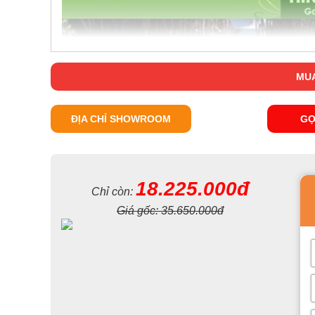
MUA
ĐỊA CHỈ SHOWROOM
GỌ
18.225.000đ
Chỉ còn:
Giá gốc:
35.650.000đ