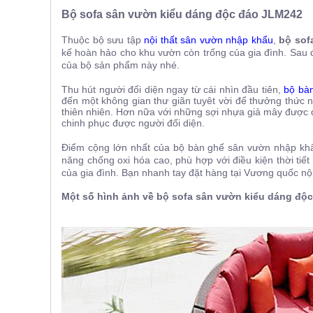
ăn,
Bộ sofa sân vườn kiểu dáng độc đáo
JLM242
ghế
ăn,
Thuộc bộ sưu tập
nội thất sân vườn nhập khẩu
,
bộ sof
kệ
bếp
kế hoàn hảo cho khu vườn còn trống của gia đình. Sau đ
của bộ sản phẩm này nhé.
Nội
Thu hút người đối diện ngay từ cái nhìn đầu tiên,
bộ bàn
Thất
đến một không gian thư giãn tuyêt vời để thưởng thức n
Ban
thiên nhiên. Hơn nữa với những sợi nhựa giả mây được đ
Công,
chinh phục được người đối diện.
Vườn
Điểm cộng lớn nhất của bộ bàn ghế sân vườn nhập khẩ
Bàn
năng chống oxi hóa cao, phù hợp với điều kiện thời tiế
ghế
của gia đình. Bạn nhanh tay đặt hàng tại Vương quốc nộ
ban
công,
xích
Một số hình ảnh về bộ sofa sân vườn kiểu dáng độ
đu,
ghế...
Phụ
Kiện
Trang
Trí
Cây
cảnh