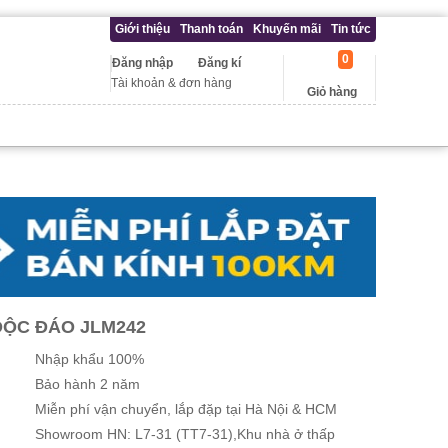
Giới thiệu
Thanh toán
Khuyến mãi
Tin tức
0
Đăng nhập
Đăng kí
Tài khoản & đơn hàng
Giỏ hàng
ĐỘC ĐÁO JLM242
Nhập khẩu 100%
Bảo hành 2 năm
Miễn phí vận chuyển, lắp đặp tại Hà Nội & HCM
Showroom HN: L7-31 (TT7-31),Khu nhà ở thấp