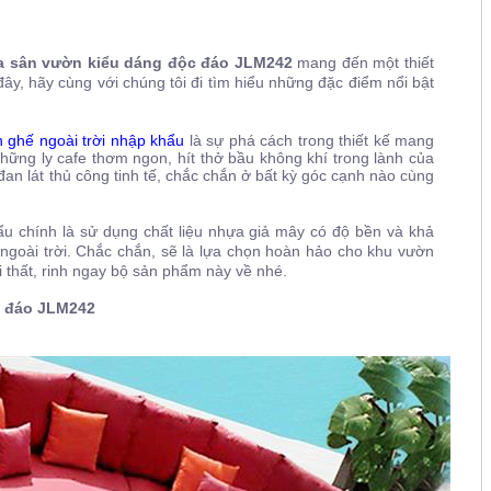
a sân vườn kiểu dáng độc đáo
JLM242
mang đến một thiết
ây, hãy cùng với chúng tôi đi tìm hiểu những đặc điểm nổi bật
 ghế ngoài trời nhập khẩu
là sự phá cách trong thiết kế mang
hững ly cafe thơm ngon, hít thở bầu không khí trong lành của
an lát thủ công tinh tế, chắc chắn ở bất kỳ góc cạnh nào cùng
u chính là sử dụng chất liệu nhựa giả mây có độ bền và khả
t ngoài trời. Chắc chắn, sẽ là lựa chọn hoàn hảo cho khu vườn
i thất, rinh ngay bộ sản phẩm này về nhé.
c đáo
JLM242