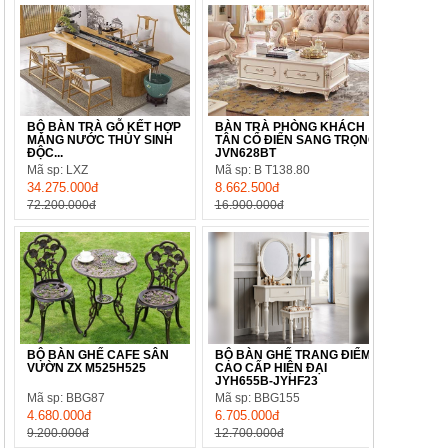
BỘ BÀN TRÀ GỖ KẾT HỢP
BÀN TRÀ PHÒNG KHÁCH
MÁNG NƯỚC THỦY SINH
TÂN CỔ ĐIỂN SANG TRỌNG
ĐỘC...
JVN628BT
Mã sp: LXZ
Mã sp: B T138.80
34.275.000đ
8.662.500đ
72.200.000đ
16.900.000đ
BỘ BÀN GHẾ CAFE SÂN
BỘ BÀN GHẾ TRANG ĐIỂM
VƯỜN ZX M525H525
CAO CẤP HIỆN ĐẠI
JYH655B-JYHF23
Mã sp: BBG87
Mã sp: BBG155
4.680.000đ
6.705.000đ
9.200.000đ
12.700.000đ