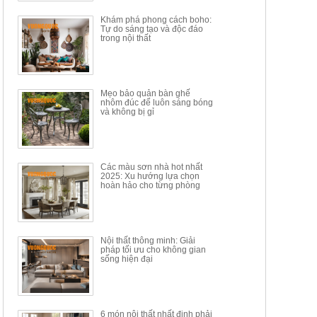
Khám phá phong cách boho:
Tự do sáng tạo và độc đáo
trong nội thất
Mẹo bảo quản bàn ghế
nhôm đúc để luôn sáng bóng
BÀN GHẾ TRANG ĐIỂM
BỘ BÀN ĂN ĐẢO MẶT ĐÁ
và không bị gỉ
THÔNG MINH HIỆN ĐẠI
PHIẾN AK3699
TÍCH HỢP SẠC...
Mã sp: HH.BTD08
Mã sp: GXD160.76
6.510.000đ
19.965.000đ
11.200.000đ
33.000.000đ
Các màu sơn nhà hot nhất
2025: Xu hướng lựa chọn
hoàn hảo cho từng phòng
Nội thất thông minh: Giải
pháp tối ưu cho không gian
sống hiện đại
6 món nội thất nhất định phải