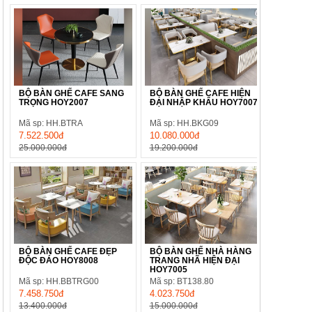
BỘ BÀN GHẾ CAFE SANG
BỘ BÀN GHẾ CAFE HIỆN
TRỌNG HOY2007
ĐẠI NHẬP KHẨU HOY7007
Mã sp: HH.BTRA
Mã sp: HH.BKG09
7.522.500đ
10.080.000đ
25.000.000đ
19.200.000đ
BỘ BÀN GHẾ CAFE ĐẸP
BỘ BÀN GHẾ NHÀ HÀNG
ĐỘC ĐÁO HOY8008
TRANG NHÃ HIỆN ĐẠI
HOY7005
Mã sp: HH.BBTRG00
Mã sp: BT138.80
7.458.750đ
4.023.750đ
13.400.000đ
15.000.000đ