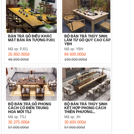
BÀN TRÀ GỖ ĐIÊU KHẮC
BỘ BÀN TRÀ THỦY SINH
MẶT BÀN ẤN TƯỢNG PJ01
LÀM TỪ GỖ QUÝ CAO CẤP
YBH
Mã sp: PJ01
Mã sp: YBH
26.850.000đ
84.600.000đ
48.300.000đ
150.900.000đ
BỘ BÀN TRÀ GỖ PHONG
BỘ BÀN TRÀ THỦY SINH
CÁCH CỔ ĐIỂN TRUNG
KẾT HỢP PHONG CÁCH
HOA MỚI TSJ
THIỀN PHƯƠNG...
Mã sp: TSJ
Mã sp: JH
30.375.000đ
30.600.000đ
57.000.000đ
57.900.000đ