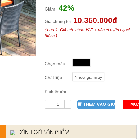
42%
Giảm:
10.350.000đ
Giá chúng tôi:
( Lưu ý: Giá trên chưa VAT + vận chuyển ngoại
thành )
Chọn màu:
Nhựa giả mây
Chất liệu
Kích thước
THÊM VÀO GIỎ
MUA
ĐÁNH GIÁ SẢN PHẨM