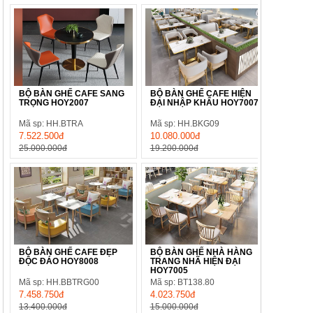
BỘ BÀN GHẾ CAFE SANG
BỘ BÀN GHẾ CAFE HIỆN
TRỌNG HOY2007
ĐẠI NHẬP KHẨU HOY7007
Mã sp: HH.BTRA
Mã sp: HH.BKG09
7.522.500đ
10.080.000đ
25.000.000đ
19.200.000đ
BỘ BÀN GHẾ CAFE ĐẸP
BỘ BÀN GHẾ NHÀ HÀNG
ĐỘC ĐÁO HOY8008
TRANG NHÃ HIỆN ĐẠI
HOY7005
Mã sp: HH.BBTRG00
Mã sp: BT138.80
7.458.750đ
4.023.750đ
13.400.000đ
15.000.000đ