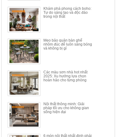
Khám phá phong cách boho:
Tự do sáng tạo và độc đáo
trong nội thất
Mẹo bảo quản bàn ghế
nhôm đúc để luôn sáng bóng
BÀN GHẾ TRANG ĐIỂM
BỘ BÀN ĂN ĐẢO MẶT ĐÁ
và không bị gỉ
THÔNG MINH HIỆN ĐẠI
PHIẾN AK3699
TÍCH HỢP SẠC...
Mã sp: HH.BTD08
Mã sp: GXD160.76
6.510.000đ
19.965.000đ
11.200.000đ
33.000.000đ
Các màu sơn nhà hot nhất
2025: Xu hướng lựa chọn
hoàn hảo cho từng phòng
Nội thất thông minh: Giải
pháp tối ưu cho không gian
sống hiện đại
6 món nội thất nhất định phải