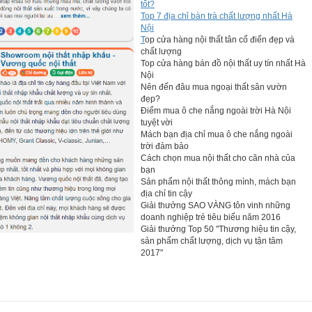
tốt?
Top 7 địa chỉ bàn trà chất lượng nhất Hà
Nội
T
op cửa hàng nội thất tân cổ điển đẹp và
chất lượng
Top cửa hàng bán đồ nội thất uy tín nhất Hà
Nội
Nên đến đâu mua ngoại thất sân vườn
đẹp?
Điểm mua ô che nắng ngoài trời Hà Nội
tuyệt vời
Mách bạn địa chỉ mua ô che nắng ngoài
trời đảm bảo
Cách chọn mua nội thất cho căn nhà của
bạn
Sản phẩm nội thất thông mình, mách bạn
địa chỉ tin cậy
Giải thưởng SAO VÀNG tôn vinh những
doanh nghiệp trẻ tiêu biểu năm 2016
Giải thưởng Top 50 "Thương hiệu tin cậy,
sản phẩm chất lượng, dịch vụ tận tâm
2017"