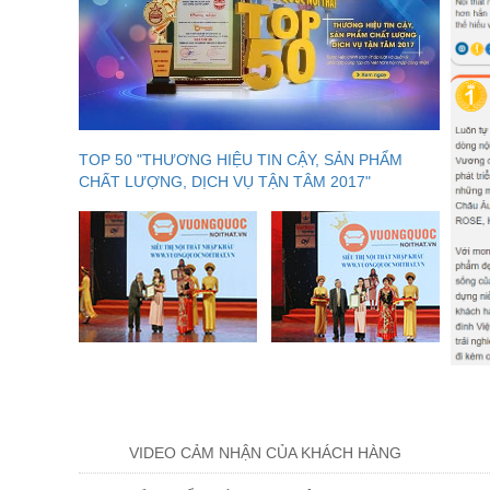
TOP 50 "THƯƠNG HIỆU TIN CẬY, SẢN PHẨM
CHẤT LƯỢNG, DỊCH VỤ TẬN TÂM 2017"
VIDEO CẢM NHẬN CỦA KHÁCH HÀNG