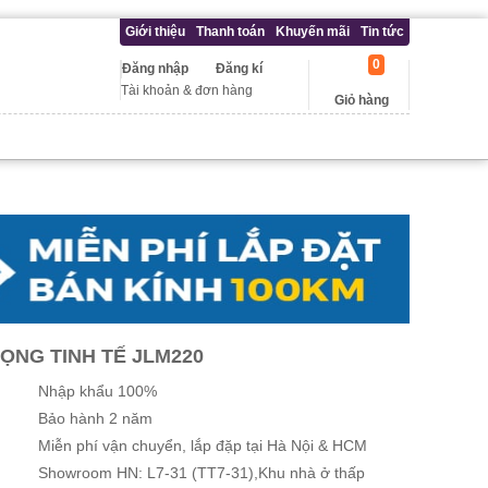
Giới thiệu
Thanh toán
Khuyến mãi
Tin tức
0
Đăng nhập
Đăng kí
Tài khoản & đơn hàng
Giỏ hàng
ỌNG TINH TẾ JLM220
Nhập khẩu 100%
Bảo hành 2 năm
Miễn phí vận chuyển, lắp đặp tại Hà Nội & HCM
Showroom HN: L7-31 (TT7-31),Khu nhà ở thấp