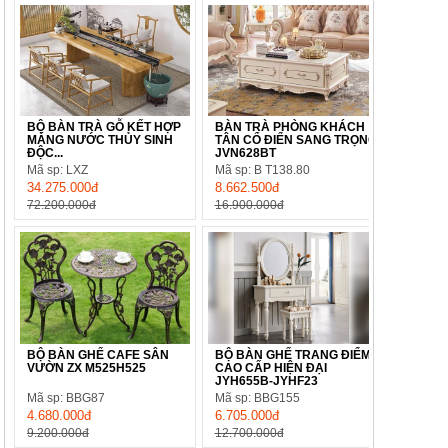
BỘ BÀN TRÀ GỖ KẾT HỢP
BÀN TRÀ PHÒNG KHÁCH
MÁNG NƯỚC THỦY SINH
TÂN CỔ ĐIỂN SANG TRỌNG
ĐỘC...
JVN628BT
Mã sp: LXZ
Mã sp: B T138.80
34.275.000đ
8.662.500đ
72.200.000đ
16.900.000đ
BỘ BÀN GHẾ CAFE SÂN
BỘ BÀN GHẾ TRANG ĐIỂM
VƯỜN ZX M525H525
CAO CẤP HIỆN ĐẠI
JYH655B-JYHF23
Mã sp: BBG87
Mã sp: BBG155
4.680.000đ
6.705.000đ
9.200.000đ
12.700.000đ