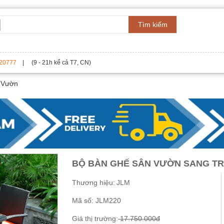
Tìm kiếm
20777
| (9 - 21h kể cả T7, CN)
 Vườn
BỘ BÀN GHẾ SÂN VƯỜN SANG TR
Thương hiệu:
JLM
Mã số:
JLM220
Giá thị trường:
17.750.000đ