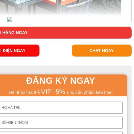
 HÀNG NGAY
I ĐIỆN NGAY
CHAT NGAY
ĐĂNG KÝ NGAY
VIP -5%
Để nhận mã thẻ
cho sản phẩm tiếp theo