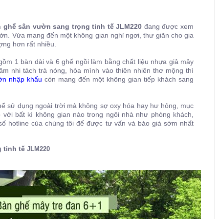
 ghế sân vườn sang trọng tinh tế JLM220
đang được xem
ườn. Vừa mang đến một không gian nghỉ ngơi, thư giãn cho gia
ng hơn rất nhiều.
 gồm 1 bàn dài và 6 ghế ngồi làm bằng chất liệu nhựa giả mây
âm nhi tách trà nóng, hòa mình vào thiên nhiên thơ mộng thì
ờn nhập khẩu
còn mang đến một không gian tiếp khách sang
 thể sử dụng ngoài trời mà không sợ oxy hóa hay hư hỏng, mục
ợp với bất kì không gian nào trong ngôi nhà như phòng khách,
số hotline của chúng tôi
để được tư vấn và báo giá sớm nhất
 tinh tế
JLM220