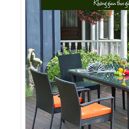
, đồ
trang
trí
Nội
Thất
Nhà
Hàng
Nội
Thất
Nhà
Hàng