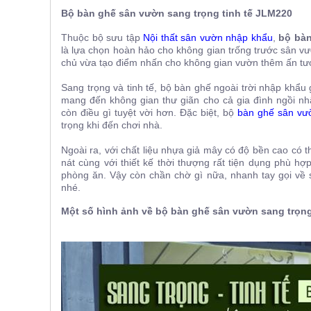
ăn,
Bộ bàn ghế sân vườn sang trọng tinh tế JLM220
ghế
ăn,
Thuộc bộ sưu tập
Nội thất sân vườn nhập khẩu
,
bộ bàn
kệ
là lựa chọn hoàn hảo cho không gian trống trước sân v
bếp
chủ vừa tạo điểm nhấn cho không gian vườn thêm ấn tượ
Nội
Sang trọng và tinh tế, bộ bàn ghế ngoài trời nhập khẩu
Thất
mang đến không gian thư giãn cho cả gia đình ngồi nh
Ban
còn điều gì tuyệt vời hơn. Đặc biệt, bộ
bàn ghế sân vư
Công,
trọng khi đến chơi nhà.
Vườn
Ngoài ra, với chất liệu nhựa giả mây có độ bền cao có
Bàn
ghế
nát cùng với thiết kế thời thượng rất tiện dụng phù h
ban
phòng ăn. Vậy còn chần chờ gì nữa, nhanh tay gọi về 
công,
nhé.
xích
đu,
Một số hình ảnh về bộ bàn ghế sân vườn sang trọng
ghế...
Phụ
Kiện
Trang
Trí
Cây
cảnh