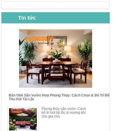
Tin tức
BỘ BÀN GHẾ CAFE NHẬP
BỘ BÀN TRÀ GỖ TỰ NHIÊN
KHẨU CAO CẤP HOY7006
PHONG CÁCH TRUNG HOA
KIỂU MỚI...
Mã sp: BT135
Mã sp: BT138.80
14.178.750đ
20.250.000đ
24.700.000đ
39.150.000đ
Bàn Ghế Sân Vườn Hợp Phong Thủy: Cách Chọn & Bố Trí Để
Thu Hút Tài Lộc
BỘ BÀN TRÀ GỖ PHONG
BỘ BÀN GHẾ CAFE KIỂU
Phong thủy sân vườn: Cách
CÁCH MỚI KẾT HỢP KHAY
DÁNG ĐƠN GIẢN HIỆN ĐẠI
bố trí hút tài lộc & vượng khí
NHÚNG TRÀ YDX
HOY8010
cho gia chủ
Mã sp: BT150.46
Mã sp: BBA90
17.617.500đ
9.217.500đ
34.100.000đ
16.200.000đ