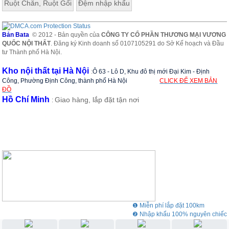
Ruột Chăn, Ruột Gối
Đệm nhập khẩu
Bản Bata
© 2012 - Bản quyền của
CÔNG TY CỔ PHẦN THƯƠNG MẠI VƯƠNG
QUỐC NỘI THẤT
. Đăng ký Kinh doanh số 0107105291 do Sở Kế hoạch và Đầu
tư Thành phố Hà Nội.
Kho nội thất tại Hà Nội
:
Ô 63 - Lô D, Khu đô thị mới Đại Kim - Định
Công, Phường Định Công, thành phố Hà Nội
CLICK ĐỂ XEM BẢN
ĐỒ
Hồ Chí Minh
Giao hàng, lắp đặt tận nơi
:
❶ Miễn phí lắp đặt 100km
❷ Nhập khẩu 100% nguyên chiếc
❸ Showroom rộng 3000m2