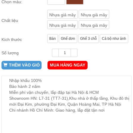
Chọn màu:
ăn,
ghế
ăn,
Nhựa giả mây
Nhựa giả mây
kệ
Chất liệu
bếp
Nhựa giả mây
Nhựa giả mây
Nội
Bàn
Ghế đơn
Ghế 3 chỗ
Cả bộ như ảnh
Thất
Kích thước
Ban
Công,
Số lượng
Vườn
THÊM VÀO GIỎ
MUA HÀNG NGAY
Bàn
ghế
ban
công,
Nhập khẩu 100%
xích
Bảo hành 2 năm
đu,
ghế...
Miễn phí vận chuyển, lắp đặp tại Hà Nội & HCM
Showroom HN: L7-31 (TT7-31),Khu nhà ở thấp tầng, Khu đô thị
Phụ
mới Đại Kim, phường Đại Kim, Quận Hoàng Mai, TP Hà Nội
Kiện
Chi nhánh Hồ Chí Minh: Giao hàng, lắp đặt tận nơi
Trang
Trí
Cây
cảnh