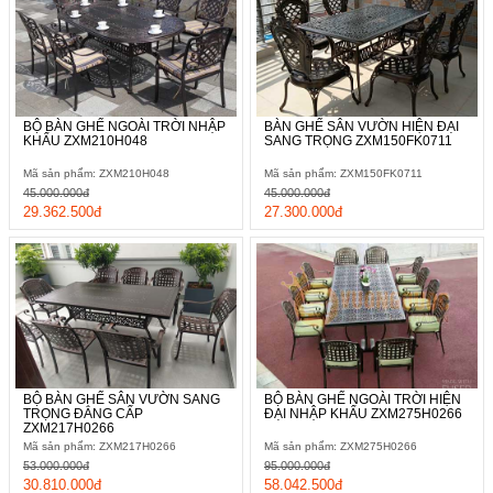
BỘ BÀN GHẾ NGOÀI TRỜI NHẬP
BÀN GHẾ SÂN VƯỜN HIỆN ĐẠI
KHẨU ZXM210H048
SANG TRỌNG ZXM150FK0711
Mã sản phẩm: ZXM210H048
Mã sản phẩm: ZXM150FK0711
45.000.000đ
45.000.000đ
29.362.500đ
27.300.000đ
BỘ BÀN GHẾ SÂN VƯỜN SANG
BỘ BÀN GHẾ NGOÀI TRỜI HIỆN
TRỌNG ĐẲNG CẤP
ĐẠI NHẬP KHẨU ZXM275H0266
ZXM217H0266
Mã sản phẩm: ZXM217H0266
Mã sản phẩm: ZXM275H0266
53.000.000đ
95.000.000đ
30.810.000đ
58.042.500đ