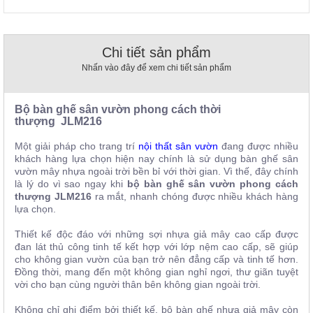
, đồ
trang
trí
Chi tiết sản phẩm
Nội
Nhấn vào đây để xem chi tiết sản phẩm
Thất
Nhà
Hàng
Bộ bàn ghế sân vườn phong cách thời
Nội
thượng JLM216
Thất
Nhà
Một giải pháp cho trang trí
nội thất sân vườn
đang được nhiều
Hàng
khách hàng lựa chọn hiện nay chính là sử dụng bàn ghế sân
vườn mây nhựa ngoài trời bền bỉ với thời gian. Vì thế, đây chính
là lý do vì sao ngay khi
bộ bàn ghế sân vườn phong cách
thượng JLM216
ra mắt, nhanh chóng được nhiều khách hàng
lựa chọn.
Thiết kế độc đáo với những sợi nhựa giả mây cao cấp được
đan lát thủ công tinh tế kết hợp với lớp nệm cao cấp, sẽ giúp
cho không gian vườn của bạn trở nên đẳng cấp và tinh tế hơn.
Đồng thời, mang đến một không gian nghỉ ngơi, thư giãn tuyệt
vời cho bạn cùng người thân bên không gian ngoài trời.
Không chỉ ghi điểm bởi thiết kế, bộ bàn ghế nhựa giả mây còn