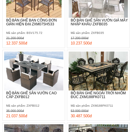
BỘ BÀN GHẾ BAN CÔNG ĐƠN
BỘ BÀN GHẾ SÂN VƯỜN GIẢ MÂY
GIẢN HIỆN ĐẠI ZXM075H533
NHẬP KHẨU ZXFB035
Mã sản phẩm: BSV175.72
Mã sản phẩm: ZXFB035
21.200.000đ
17.200.000đ
12.337.500đ
10.237.500đ
BỘ BÀN GHẾ SÂN VƯỜN CAO
BỘ BÀN GHẾ NGOÀI TRỜI NHÔM
CẤP ZXFB012
ĐÚC ZXM188FK0711
Mã sản phẩm: ZXFB012
Mã sản phẩm: ZXM188FK0711
35.000.000đ
53.000.000đ
21.037.500đ
30.487.500đ