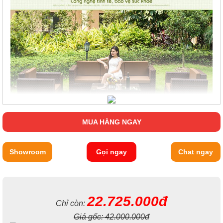
MUA HÀNG NGAY
Showroom
Gọi ngay
Chat ngay
22.725.000đ
Chỉ còn:
Giá gốc:
42.000.000đ