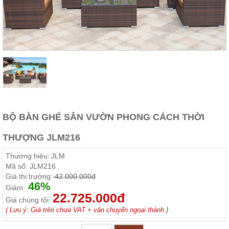
Thất
Phòng
Khách
Sofa,
tủ
rượu,
Bàn
trà...
Nội
Thất
Phòng
BỘ BÀN GHẾ SÂN VƯỜN PHONG CÁCH THỜI
Ngủ
Giường
THƯỢNG JLM216
ngủ, tủ
áo, bàn
Thương hiệu:
JLM
trang
điểm
Mã số:
JLM216
Giá thị trường:
42.000.000đ
Nội
46%
Giảm:
22.725.000đ
Thất
Giá chúng tôi:
Phòng
( Lưu ý: Giá trên chưa VAT + vận chuyển ngoại thành )
Ăn
Bàn