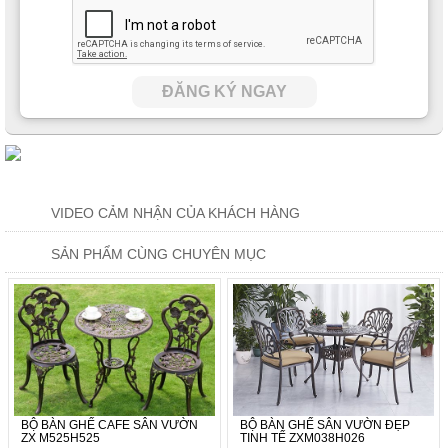
ĐĂNG KÝ NGAY
VIDEO CẢM NHẬN CỦA KHÁCH HÀNG
SẢN PHẨM CÙNG CHUYÊN MỤC
BỘ BÀN GHẾ CAFE SÂN VƯỜN
BỘ BÀN GHẾ SÂN VƯỜN ĐẸP
ZX M525H525
TINH TẾ ZXM038H026