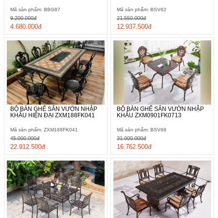
Mã sản phẩm: BBG87
Mã sản phẩm: BSV62
9.200.000đ
21.550.000đ
4.680.000đ
12.937.500đ
BỘ BÀN GHẾ SÂN VƯỜN NHẬP
BỘ BÀN GHẾ SÂN VƯỜN NHẬP
KHẨU HIỆN ĐẠI ZXM188FK041
KHẨU ZXM0901FK0713
Mã sản phẩm: ZXM188FK041
Mã sản phẩm: BSV68
45.000.000đ
31.000.000đ
22.912.500đ
16.762.500đ