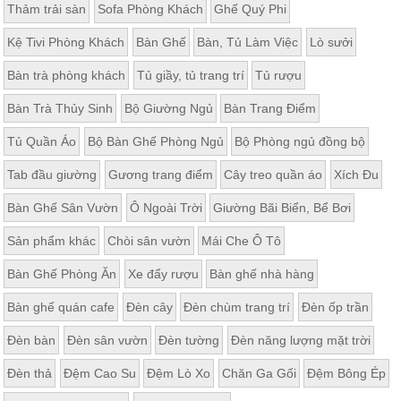
Thảm trải sàn
Sofa Phòng Khách
Ghế Quý Phi
Kệ Tivi Phòng Khách
Bàn Ghế
Bàn, Tủ Làm Việc
Lò sưởi
Bàn trà phòng khách
Tủ giầy, tủ trang trí
Tủ rượu
Bàn Trà Thủy Sinh
Bộ Giường Ngủ
Bàn Trang Điểm
Tủ Quần Áo
Bộ Bàn Ghế Phòng Ngủ
Bộ Phòng ngủ đồng bộ
Tab đầu giường
Gương trang điểm
Cây treo quần áo
Xích Đu
Bàn Ghế Sân Vườn
Ô Ngoài Trời
Giường Bãi Biển, Bể Bơi
Sản phẩm khác
Chòi sân vườn
Mái Che Ô Tô
Bàn Ghế Phòng Ăn
Xe đẩy rượu
Bàn ghế nhà hàng
Bàn ghế quán cafe
Đèn cây
Đèn chùm trang trí
Đèn ốp trần
Đèn bàn
Đèn sân vườn
Đèn tường
Đèn năng lượng mặt trời
Đèn thả
Đệm Cao Su
Đệm Lò Xo
Chăn Ga Gối
Đệm Bông Ép