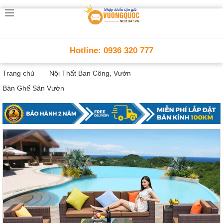
Trang
chủ
Nội
Hotline: 0936 320 777
Thất
Thông
Trang chủ
Nội Thất Ban Công, Vườn
Minh
Nội
Bàn Ghế Sân Vườn
thất
thông
minh
Nội
Thất
Trẻ
Em
Giường
tầng,
bàn
học, tủ
sách
Nội