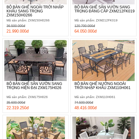
BỘ BÀN GHẾ NGOÀI TRỜI NHẬP
BỘ BÀN GHẾ SÂN VƯỜN SANG
KHẨU SANG TRỌNG
TRỌNG ĐẲNG CẤP ZXM212FK019
ZXM150H0266
Mã sản phẩm: ZXM150H0266
Mã sản phẩm: ZXM212FK019
36.500.000đ
120.700.000đ
21.990.000đ
64.050.000đ
BỘ BÀN GHẾ SÂN VƯỜN SANG
BỘ BÀN GHẾ NƯỚNG NGOÀI
TRỌNG HIỆN ĐẠI ZXM175H026
TRỜI NHẬP KHẨU ZXM110H061
Mã sản phẩm: ZXM175H026
Mã sản phẩm: ZXM110H061
35.600.000đ
74.500.000đ
22.319.250đ
48.416.000đ