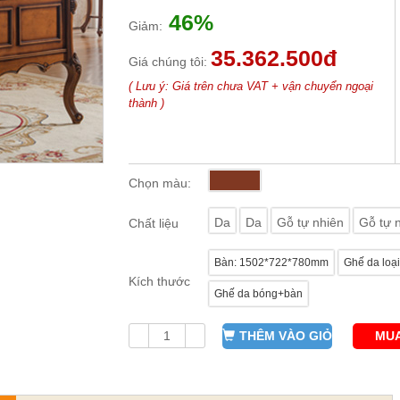
46%
Giảm:
35.362.500đ
Giá chúng tôi:
( Lưu ý: Giá trên chưa VAT + vận chuyển ngoại
thành )
Chọn màu:
Da
Da
Gỗ tự nhiên
Gỗ tự 
Chất liệu
Bàn: 1502*722*780mm
Ghế da loạ
Kích thước
Ghế da bóng+bàn
THÊM VÀO GIỎ
MUA