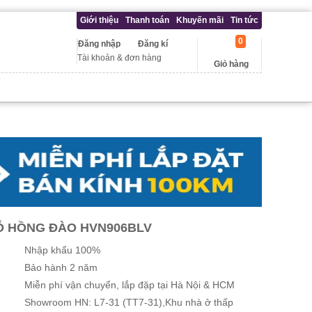
Giới thiệu
Thanh toán
Khuyến mãi
Tin tức
0
Đăng nhập
Đăng kí
Tài khoản & đơn hàng
Giỏ hàng
Ỗ HỒNG ĐÀO HVN906BLV
Nhập khẩu 100%
Bảo hành 2 năm
Miễn phí vận chuyển, lắp đặp tại Hà Nội & HCM
Showroom HN: L7-31 (TT7-31),Khu nhà ở thấp