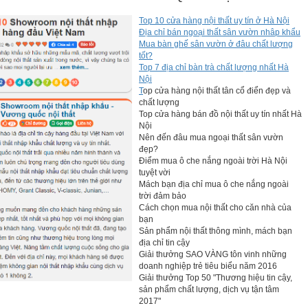
Top 10 cửa hàng nội thất uy tín ở Hà Nội
Địa chỉ bán ngoại thất sân vườn nhâp khẩu
Mua bàn ghế sân vườn ở đâu chất lượng
tốt?
Top 7 địa chỉ bàn trà chất lượng nhất Hà
Nội
T
op cửa hàng nội thất tân cổ điển đẹp và
chất lượng
Top cửa hàng bán đồ nội thất uy tín nhất Hà
Nội
Nên đến đâu mua ngoại thất sân vườn
đẹp?
Điểm mua ô che nắng ngoài trời Hà Nội
tuyệt vời
Mách bạn địa chỉ mua ô che nắng ngoài
trời đảm bảo
Cách chọn mua nội thất cho căn nhà của
bạn
Sản phẩm nội thất thông mình, mách bạn
địa chỉ tin cậy
Giải thưởng SAO VÀNG tôn vinh những
doanh nghiệp trẻ tiêu biểu năm 2016
Giải thưởng Top 50 "Thương hiệu tin cậy,
sản phẩm chất lượng, dịch vụ tận tâm
2017"