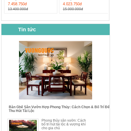
7.458.750đ
4.023.750đ
13.400.000đ
15.000.000đ
Tin tức
BỘ BÀN GHẾ CAFE NHẬP
BỘ BÀN TRÀ GỖ TỰ NHIÊN
KHẨU CAO CẤP HOY7006
PHONG CÁCH TRUNG HOA
KIỂU MỚI...
Mã sp: BT135
Mã sp: BT138.80
14.178.750đ
20.250.000đ
24.700.000đ
39.150.000đ
Bàn Ghế Sân Vườn Hợp Phong Thủy: Cách Chọn & Bố Trí Để
Thu Hút Tài Lộc
BỘ BÀN TRÀ GỖ PHONG
BỘ BÀN GHẾ CAFE KIỂU
Phong thủy sân vườn: Cách
CÁCH MỚI KẾT HỢP KHAY
DÁNG ĐƠN GIẢN HIỆN ĐẠI
bố trí hút tài lộc & vượng khí
NHÚNG TRÀ YDX
HOY8010
cho gia chủ