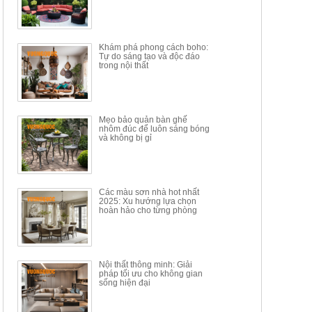
Mã sp: BT150.46
Mã sp: BBA90
17.617.500đ
9.217.500đ
34.100.000đ
16.200.000đ
Khám phá phong cách boho:
Tự do sáng tạo và độc đáo
trong nội thất
Mẹo bảo quản bàn ghế
nhôm đúc để luôn sáng bóng
BÀN GHẾ TRANG ĐIỂM
BỘ BÀN ĂN ĐẢO MẶT ĐÁ
và không bị gỉ
THÔNG MINH HIỆN ĐẠI
PHIẾN AK3699
TÍCH HỢP SẠC...
Mã sp: HH.BTD08
Mã sp: GXD160.76
6.510.000đ
19.965.000đ
11.200.000đ
33.000.000đ
Các màu sơn nhà hot nhất
2025: Xu hướng lựa chọn
hoàn hảo cho từng phòng
Nội thất thông minh: Giải
pháp tối ưu cho không gian
sống hiện đại