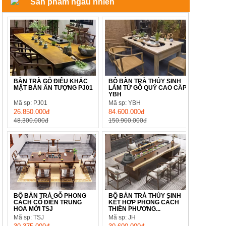
Sản phẩm ngẫu nhiên
BÀN TRÀ GỖ ĐIÊU KHẮC
BỘ BÀN TRÀ THỦY SINH
MẶT BÀN ẤN TƯỢNG PJ01
LÀM TỪ GỖ QUÝ CAO CẤP
YBH
Mã sp: PJ01
Mã sp: YBH
26.850.000đ
84.600.000đ
48.300.000đ
150.900.000đ
BỘ BÀN TRÀ GỖ PHONG
BỘ BÀN TRÀ THỦY SINH
CÁCH CỔ ĐIỂN TRUNG
KẾT HỢP PHONG CÁCH
HOA MỚI TSJ
THIỀN PHƯƠNG...
Mã sp: TSJ
Mã sp: JH