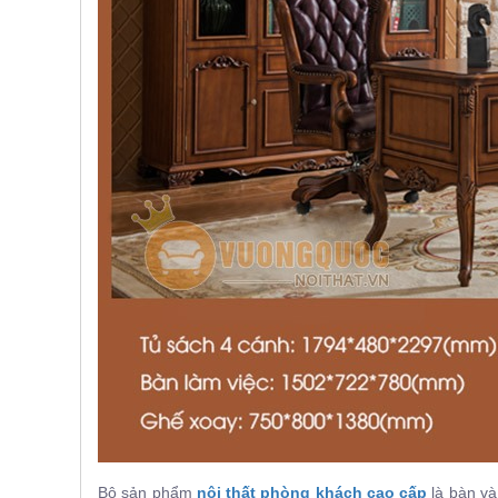
, đồ
trang
trí
Nội
Thất
Nhà
Hàng
Nội
Thất
Nhà
Hàng
Bộ sản phẩm
nội thất phòng khách cao cấp
là bàn và