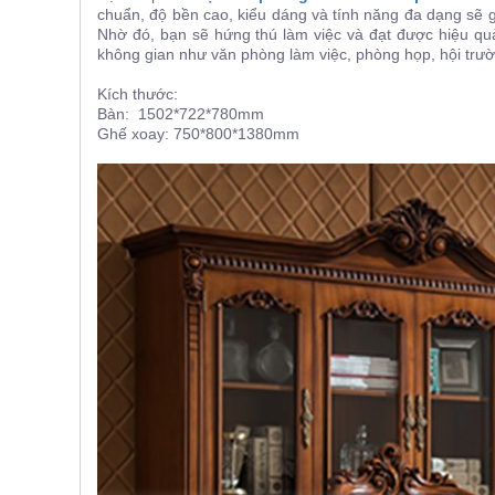
chuẩn, độ bền cao, kiểu dáng và tính năng đa dạng sẽ g
Nhờ đó, bạn sẽ hứng thú làm việc và đạt được hiệu qu
không gian như văn phòng làm việc, phòng họp, hội trườ
Kích thước:
Bàn: 1502*722*780mm
Ghế xoay: 750*800*1380mm