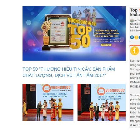
TOP 50 "THƯƠNG HIỆU TIN CẬY, SẢN PHẨM
CHẤT LƯỢNG, DỊCH VỤ TẬN TÂM 2017"