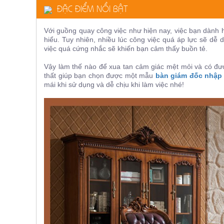
ĐẶC ĐIỂM NỔI BẬT
ăn,
ghế
ăn,
kệ
Với guồng quay công việc như hiện nay, việc bạn dành h
bếp
hiểu. Tuy nhiên, nhiều lúc công việc quá áp lực sẽ dễ
việc quá
cứng nhắc sẽ khiến
bạn cảm thấy buồn tẻ.
Nội
Thất
Vậy làm thế nào để xua tan cảm giác mệt mỏi và có đư
thất giúp bạn chọn được một mẫu
bàn giám đốc nhập
Ban
mái khi sử dụng và dễ chịu khi làm việc nhé!
Công,
Vườn
Bàn
ghế
ban
công,
xích
đu,
ghế...
Phụ
Kiện
Trang
Trí
Cây
cảnh