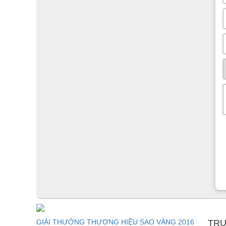
mã số sản phẩm và ghi rõ số lượng sản phẩm (có thể tha
các vấn đề về kích thước cũng như màu sắc sản phẩm v
mình).
3) Các sản phẩm da Sofa của công ty thông thường được 
động với đệm ngồi. Trước khi đặt hàng, khách hàng cần 
4) Tất cả những thay đổi về kích thước do quý khách đ
GIẢI THƯỞNG THƯƠNG HIỆU SAO VÀNG 2016
TRU