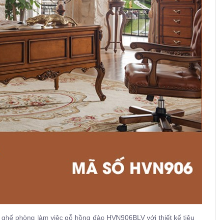
 ghế phòng làm việc gỗ hồng đào
HVN906BLV
với thiết kế tiêu