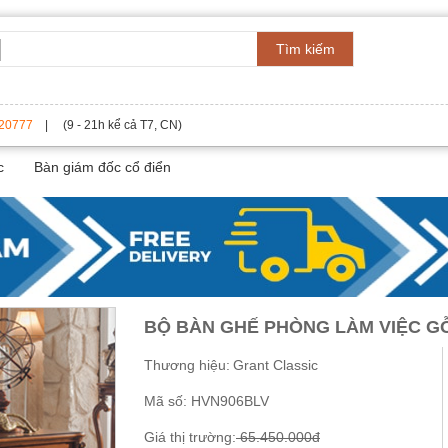
Tìm kiếm
20777
| (9 - 21h kể cả T7, CN)
c
Bàn giám đốc cổ điển
BỘ BÀN GHẾ PHÒNG LÀM VIỆC G
Thương hiệu:
Grant Classic
Mã số:
HVN906BLV
Giá thị trường:
65.450.000đ