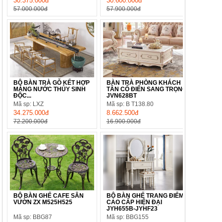
30.375.000đ
30.600.000đ
57.000.000đ
57.900.000đ
BỘ BÀN TRÀ GỖ KẾT HỢP
BÀN TRÀ PHÒNG KHÁCH
MÁNG NƯỚC THỦY SINH
TÂN CỔ ĐIỂN SANG TRỌNG
ĐỘC...
JVN628BT
Mã sp: LXZ
Mã sp: B T138.80
34.275.000đ
8.662.500đ
72.200.000đ
16.900.000đ
BỘ BÀN GHẾ CAFE SÂN
BỘ BÀN GHẾ TRANG ĐIỂM
VƯỜN ZX M525H525
CAO CẤP HIỆN ĐẠI
JYH655B-JYHF23
Mã sp: BBG87
Mã sp: BBG155