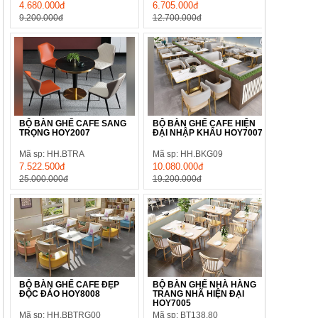
4.680.000đ
6.705.000đ
9.200.000đ
12.700.000đ
BỘ BÀN GHẾ CAFE SANG
BỘ BÀN GHẾ CAFE HIỆN
TRỌNG HOY2007
ĐẠI NHẬP KHẨU HOY7007
Mã sp: HH.BTRA
Mã sp: HH.BKG09
7.522.500đ
10.080.000đ
25.000.000đ
19.200.000đ
BỘ BÀN GHẾ CAFE ĐẸP
BỘ BÀN GHẾ NHÀ HÀNG
ĐỘC ĐÁO HOY8008
TRANG NHÃ HIỆN ĐẠI
HOY7005
Mã sp: HH.BBTRG00
Mã sp: BT138.80