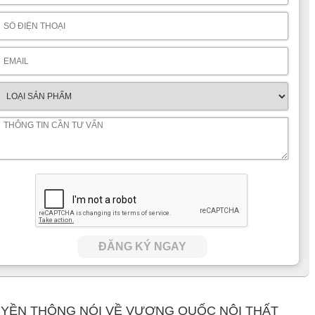
y đổi chất liệu sản phẩm vải bằng da, đối chiếu và thống nhất
ới nhân viên tư vấn để xác nhận thật chính xác sản phẩm của
thiết kế cố định, vải da kết hợp trên Sofa được thiết kế linh
xác nhận chính xác với nhân viên tư vấn.
ặt hàng sẽ cộng thêm giá thành sản phẩm tùy theo đơn hàng
ĐĂNG KÝ NGAY
YỀN THÔNG NÓI VỀ VƯƠNG QUỐC NỘI THẤT