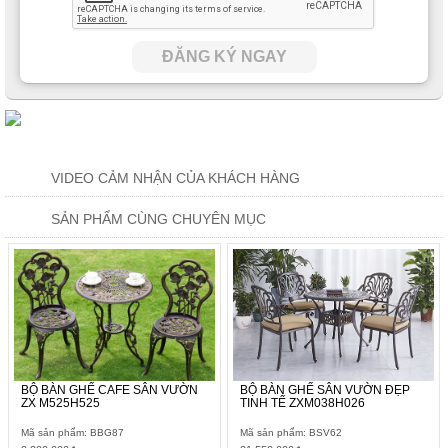
ĐĂNG KÝ NGAY
VIDEO CẢM NHẬN CỦA KHÁCH HÀNG
SẢN PHẨM CÙNG CHUYÊN MỤC
BỘ BÀN GHẾ CAFE SÂN VƯỜN
BỘ BÀN GHẾ SÂN VƯỜN ĐẸP
ZX M525H525
TINH TẾ ZXM038H026
Mã sản phẩm: BBG87
Mã sản phẩm: BSV62