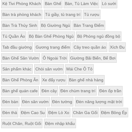
Kệ Tivi Phòng Khách
Bàn Ghế
Bàn, Tủ Làm Việc
Lò sưởi
Bàn trà phòng khách
Tủ giầy, tủ trang trí
Tủ rượu
Bàn Trà Thủy Sinh
Bộ Giường Ngủ
Bàn Trang Điểm
Tủ Quần Áo
Bộ Bàn Ghế Phòng Ngủ
Bộ Phòng ngủ đồng bộ
Tab đầu giường
Gương trang điểm
Cây treo quần áo
Xích Đu
Bàn Ghế Sân Vườn
Ô Ngoài Trời
Giường Bãi Biển, Bể Bơi
Sản phẩm khác
Chòi sân vườn
Mái Che Ô Tô
Bàn Ghế Phòng Ăn
Xe đẩy rượu
Bàn ghế nhà hàng
Bàn ghế quán cafe
Đèn cây
Đèn chùm trang trí
Đèn ốp trần
Đèn bàn
Đèn sân vườn
Đèn tường
Đèn năng lượng mặt trời
Đèn thả
Đệm Cao Su
Đệm Lò Xo
Chăn Ga Gối
Đệm Bông Ép
Ruột Chăn, Ruột Gối
Đệm nhập khẩu