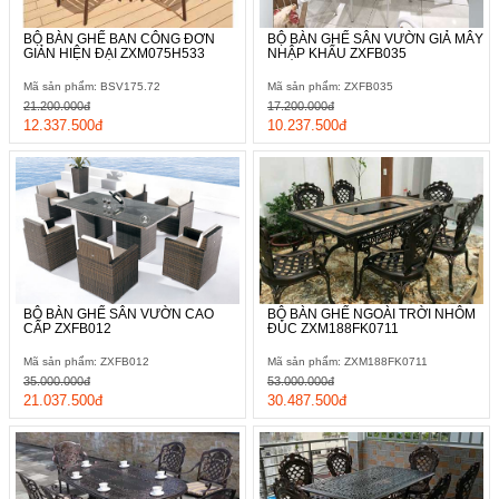
BỘ BÀN GHẾ BAN CÔNG ĐƠN
BỘ BÀN GHẾ SÂN VƯỜN GIẢ MÂY
GIẢN HIỆN ĐẠI ZXM075H533
NHẬP KHẨU ZXFB035
Mã sản phẩm: BSV175.72
Mã sản phẩm: ZXFB035
21.200.000đ
17.200.000đ
12.337.500đ
10.237.500đ
BỘ BÀN GHẾ SÂN VƯỜN CAO
BỘ BÀN GHẾ NGOÀI TRỜI NHÔM
CẤP ZXFB012
ĐÚC ZXM188FK0711
Mã sản phẩm: ZXFB012
Mã sản phẩm: ZXM188FK0711
35.000.000đ
53.000.000đ
21.037.500đ
30.487.500đ