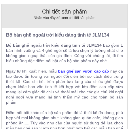
, đồ
trang
Chi tiết sản phẩm
trí
Nhấn vào đây để xem chi tiết sản phẩm
Nội
Thất
Bộ bàn ghế ngoài trời kiểu dáng tinh tế JLM134
Nhà
Hàng
Bộ bàn ghế ngoài trời kiểu dáng tinh tế JLM134
​ bao gồm 1
Nội
bàn hình vuông và 4 ghế ngồi sẽ là lựa chọn lý tưởng nhất cho
Thất
không gian ngoại thất của gia đình. Cùng với chúng tôi, đi tìm
Nhà
hiểu những đặc điểm nổi bật của bộ sản phẩm này nhé.
Hàng
Ngay từ khi xuất hiện, mẫu
bàn ghế sân vườn cao cấp
này đã
tạo được ấn tượng với người đối diện bởi sự cách điệu trong
thiết kế. Các chi tiết trên phần tựa lưng của chiếc ghế được
chạm khắc hoa văn tinh tế kết hợp với lớp đệm cao cấp vừa
mang lại cảm giác dễ chịu và thoải mái cho các gia chủ khi ngồi
nghỉ ngơi vừa mang lại tính thẩm mỹ cao cho toàn bộ sản
phẩm.
Điểm nổi bật khác của bộ sản phẩm đó là thiết kế đa dạng, phù
hợp với mọi không gian như: không gian quán cafe, không gian
phòng ăn......Tùy vào nhu cầu của người sử dụng để lựa chọn
mẫu bàn ghế sân vườn phù hợp nhất hơn hết các mẫu bàn ghế