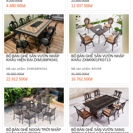
9.200.000đ
21.550.000đ
4.680.000đ
12.937.500đ
BỘ BÀN GHẾ SÂN VƯỜN NHẬP
BỘ BÀN GHẾ SÂN VƯỜN NHẬP
KHẨU HIỆN ĐẠI ZXM188FK041
KHẨU ZXM0901FK0713
Mã sản phẩm: ZXM188FK041
Mã sản phẩm: BSV68
45.000.000đ
31.000.000đ
22.912.500đ
16.762.500đ
BỘ BÀN GHẾ NGOÀI TRỜI NHẬP
BỘ BÀN GHẾ SÂN VƯỜN SANG