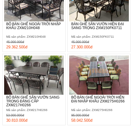
BỘ BÀN GHẾ NGOÀI TRỜI NHẬP
BÀN GHẾ SÂN VƯỜN HIỆN ĐẠI
KHẨU ZXM210H048
SANG TRỌNG ZXM150FK0711
Mã sản phẩm: ZXM210H048
Mã sản phẩm: ZXM150FK0711
45.000.000đ
45.000.000đ
29.362.500đ
27.300.000đ
BỘ BÀN GHẾ SÂN VƯỜN SANG
BỘ BÀN GHẾ NGOÀI TRỜI HIỆN
TRỌNG ĐẲNG CẤP
ĐẠI NHẬP KHẨU ZXM275H0266
ZXM217H0266
Mã sản phẩm: ZXM217H0266
Mã sản phẩm: ZXM275H0266
53.000.000đ
95.000.000đ
30.810.000đ
58.042.500đ