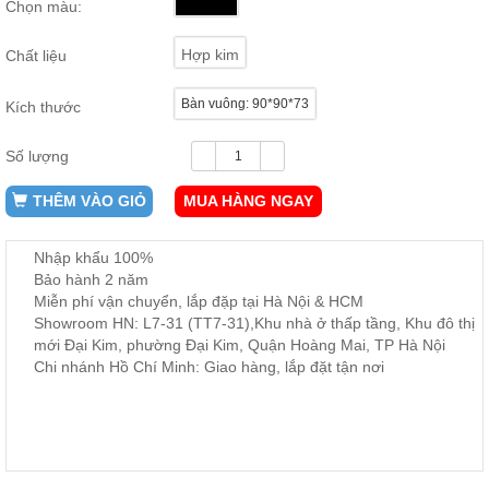
Chọn màu:
ăn,
ghế
ăn,
Hợp kim
Chất liệu
kệ
bếp
Bàn vuông: 90*90*73
Kích thước
Nội
Thất
Số lượng
Ban
Công,
THÊM VÀO GIỎ
MUA HÀNG NGAY
Vườn
Bàn
ghế
Nhập khẩu 100%
ban
Bảo hành 2 năm
công,
Miễn phí vận chuyển, lắp đặp tại Hà Nội & HCM
xích
đu,
Showroom HN: L7-31 (TT7-31),Khu nhà ở thấp tầng, Khu đô thị
ghế...
mới Đại Kim, phường Đại Kim, Quận Hoàng Mai, TP Hà Nội
Chi nhánh Hồ Chí Minh: Giao hàng, lắp đặt tận nơi
Phụ
Kiện
Trang
Trí
Cây
cảnh