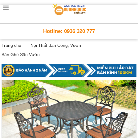
Trang
chủ
Nội
Hotline: 0936 320 777
Thất
Thông
Trang chủ
Nội Thất Ban Công, Vườn
Minh
Nội
Bàn Ghế Sân Vườn
thất
thông
minh
Nội
Thất
Trẻ
Em
Giường
tầng,
bàn
học, tủ
sách
Nội