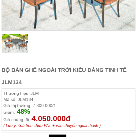
Thất
Phòng
Khách
Sofa,
tủ
rượu,
Bàn
trà...
Nội
Thất
Phòng
BỘ BÀN GHẾ NGOÀI TRỜI KIỂU DÁNG TINH TẾ
Ngủ
Giường
JLM134
ngủ, tủ
áo, bàn
Thương hiệu:
JLM
trang
điểm
Mã số:
JLM134
Giá thị trường:
7.800.000đ
Nội
48%
Giảm:
Thất
4.050.000đ
Giá chúng tôi:
Phòng
( Lưu ý: Giá trên chưa VAT + vận chuyển ngoại thành )
Ăn
Bàn