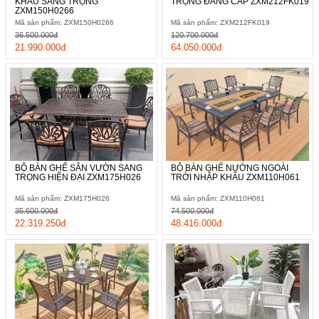
KHẨU SANG TRỌNG
TRỌNG ĐẲNG CẤP ZXM212FK019
ZXM150H0266
Mã sản phẩm: ZXM150H0266
Mã sản phẩm: ZXM212FK019
36.500.000đ
120.700.000đ
21.990.000đ
64.050.000đ
BỘ BÀN GHẾ SÂN VƯỜN SANG
BỘ BÀN GHẾ NƯỚNG NGOÀI
TRỌNG HIỆN ĐẠI ZXM175H026
TRỜI NHẬP KHẨU ZXM110H061
Mã sản phẩm: ZXM175H026
Mã sản phẩm: ZXM110H061
35.600.000đ
74.500.000đ
22.319.250đ
48.416.000đ