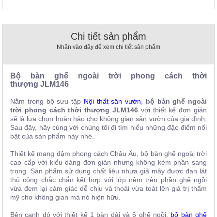
, đồ
trang
trí
Chi tiết sản phẩm
Nội
Nhấn vào đây để xem chi tiết sản phẩm
Thất
Nhà
Hàng
Bộ bàn ghế ngoài trời phong cách thời
Nội
thượng
JLM146
Thất
Nhà
Nằm trong bộ sưu tập
Nội thất sân vườn
,
bộ bàn ghế ngoài
Hàng
trời phong cách thời thượng JLM146
với thiết kế đơn giản
sẽ là lựa chọn hoàn hảo cho không gian sân vườn của gia đình.
Sau đây, hãy cùng với chúng tôi đi tìm hiểu những đặc điểm nổi
bật của sản phẩm này nhé.
Thiết kế mang đậm phong cách Châu Âu, bộ bàn ghế ngoài trời
cao cấp với kiểu dáng đơn giản nhưng không kém phần sang
trọng. Sản phẩm sử dụng chất liệu nhựa giả mây được đan lát
thủ công chắc chắn kết hợp với lớp nệm trên phần ghế ngồi
vừa đem lại cảm giác dễ chịu và thoải vừa toát lên giá trị thẩm
mỹ cho không gian mà nó hiện hữu.
Bên cạnh đó với thiết kế 1 bàn dài và 6 ghế ngồi,
bộ bàn ghế