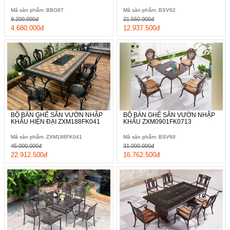
Mã sản phẩm: BBG87
Mã sản phẩm: BSV62
9.200.000đ
21.550.000đ
4.680.000đ
12.937.500đ
BỘ BÀN GHẾ SÂN VƯỜN NHẬP
BỘ BÀN GHẾ SÂN VƯỜN NHẬP
KHẨU HIỆN ĐẠI ZXM188FK041
KHẨU ZXM0901FK0713
Mã sản phẩm: ZXM188FK041
Mã sản phẩm: BSV68
45.000.000đ
31.000.000đ
22.912.500đ
16.762.500đ