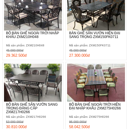
BỘ BÀN GHẾ NGOÀI TRỜI NHẬP
BÀN GHẾ SÂN VƯỜN HIỆN ĐẠI
KHẨU ZXM210H048
SANG TRỌNG ZXM150FK0711
Mã sản phẩm: ZXM210H048
Mã sản phẩm: ZXM150FK0711
45.000.000đ
45.000.000đ
29.362.500đ
27.300.000đ
BỘ BÀN GHẾ SÂN VƯỜN SANG
BỘ BÀN GHẾ NGOÀI TRỜI HIỆN
TRỌNG ĐẲNG CẤP
ĐẠI NHẬP KHẨU ZXM275H0266
ZXM217H0266
Mã sản phẩm: ZXM217H0266
Mã sản phẩm: ZXM275H0266
53.000.000đ
95.000.000đ
30.810.000đ
58.042.500đ