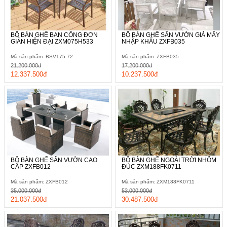
BỘ BÀN GHẾ BAN CÔNG ĐƠN
BỘ BÀN GHẾ SÂN VƯỜN GIẢ MÂY
GIẢN HIỆN ĐẠI ZXM075H533
NHẬP KHẨU ZXFB035
Mã sản phẩm: BSV175.72
Mã sản phẩm: ZXFB035
21.200.000đ
17.200.000đ
12.337.500đ
10.237.500đ
BỘ BÀN GHẾ SÂN VƯỜN CAO
BỘ BÀN GHẾ NGOÀI TRỜI NHÔM
CẤP ZXFB012
ĐÚC ZXM188FK0711
Mã sản phẩm: ZXFB012
Mã sản phẩm: ZXM188FK0711
35.000.000đ
53.000.000đ
21.037.500đ
30.487.500đ