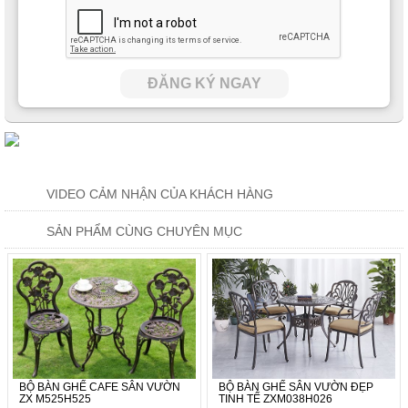
ĐĂNG KÝ NGAY
VIDEO CẢM NHẬN CỦA KHÁCH HÀNG
SẢN PHẨM CÙNG CHUYÊN MỤC
BỘ BÀN GHẾ CAFE SÂN VƯỜN
BỘ BÀN GHẾ SÂN VƯỜN ĐẸP
ZX M525H525
TINH TẾ ZXM038H026