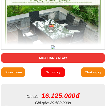
MUA HÀNG NGAY
Showroom
Gọi ngay
Chat ngay
16.125.000đ
Chỉ còn:
Giá gốc:
29.500.000đ