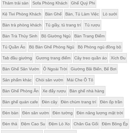
Thảm trải sàn
Sofa Phòng Khách
Ghế Quý Phi
Kệ Tivi Phòng Khách
Bàn Ghế
Bàn, Tủ Làm Việc
Lò sưởi
Bàn trà phòng khách
Tủ giầy, tủ trang trí
Tủ rượu
Bàn Trà Thủy Sinh
Bộ Giường Ngủ
Bàn Trang Điểm
Tủ Quần Áo
Bộ Bàn Ghế Phòng Ngủ
Bộ Phòng ngủ đồng bộ
Tab đầu giường
Gương trang điểm
Cây treo quần áo
Xích Đu
Bàn Ghế Sân Vườn
Ô Ngoài Trời
Giường Bãi Biển, Bể Bơi
Sản phẩm khác
Chòi sân vườn
Mái Che Ô Tô
Bàn Ghế Phòng Ăn
Xe đẩy rượu
Bàn ghế nhà hàng
Bàn ghế quán cafe
Đèn cây
Đèn chùm trang trí
Đèn ốp trần
Đèn bàn
Đèn sân vườn
Đèn tường
Đèn năng lượng mặt trời
Đèn thả
Đệm Cao Su
Đệm Lò Xo
Chăn Ga Gối
Đệm Bông Ép