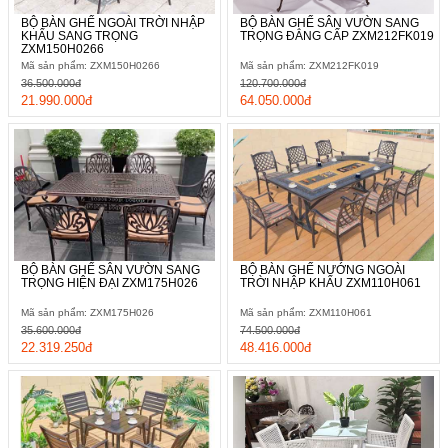
BỘ BÀN GHẾ NGOÀI TRỜI NHẬP
BỘ BÀN GHẾ SÂN VƯỜN SANG
KHẨU SANG TRỌNG
TRỌNG ĐẲNG CẤP ZXM212FK019
ZXM150H0266
Mã sản phẩm: ZXM150H0266
Mã sản phẩm: ZXM212FK019
36.500.000đ
120.700.000đ
21.990.000đ
64.050.000đ
BỘ BÀN GHẾ SÂN VƯỜN SANG
BỘ BÀN GHẾ NƯỚNG NGOÀI
TRỌNG HIỆN ĐẠI ZXM175H026
TRỜI NHẬP KHẨU ZXM110H061
Mã sản phẩm: ZXM175H026
Mã sản phẩm: ZXM110H061
35.600.000đ
74.500.000đ
22.319.250đ
48.416.000đ