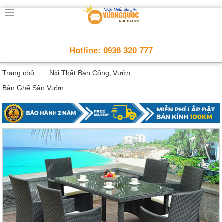
Trang
chủ
Nội
Hotline: 0936 320 777
Thất
Thông
Trang chủ
Nội Thất Ban Công, Vườn
Minh
Nội
Bàn Ghế Sân Vườn
thất
thông
minh
Nội
Thất
Trẻ
Em
Giường
tầng,
bàn
học, tủ
sách
Nội