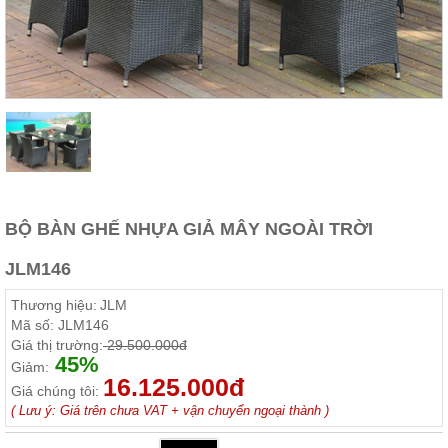
Thất
Phòng
Khách
Sofa,
tủ
rượu,
Bàn
trà...
Nội
Thất
Phòng
BỘ BÀN GHẾ NHỰA GIẢ MÂY NGOÀI TRỜI
Ngủ
Giường
JLM146
ngủ, tủ
áo, bàn
Thương hiệu:
JLM
trang
điểm
Mã số:
JLM146
Giá thị trường:
29.500.000đ
Nội
45%
Giảm:
16.125.000đ
Thất
Giá chúng tôi:
Phòng
( Lưu ý: Giá trên chưa VAT + vận chuyển ngoại thành )
Ăn
Bàn