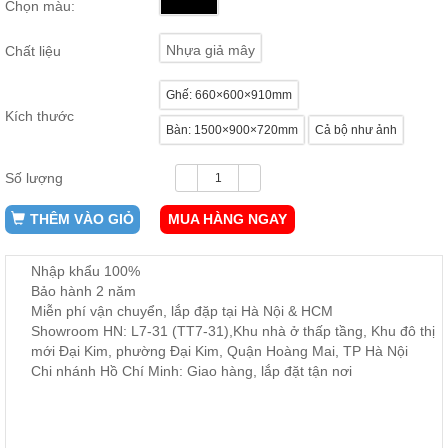
Chọn màu:
ăn,
ghế
ăn,
Nhựa giả mây
Chất liệu
kệ
bếp
Ghế: 660×600×910mm
Nội
Kích thước
Bàn: 1500×900×720mm
Cả bộ như ảnh
Thất
Ban
Công,
Số lượng
Vườn
THÊM VÀO GIỎ
MUA HÀNG NGAY
Bàn
ghế
ban
công,
Nhập khẩu 100%
xích
Bảo hành 2 năm
đu,
ghế...
Miễn phí vận chuyển, lắp đặp tại Hà Nội & HCM
Showroom HN: L7-31 (TT7-31),Khu nhà ở thấp tầng, Khu đô thị
Phụ
mới Đại Kim, phường Đại Kim, Quận Hoàng Mai, TP Hà Nội
Kiện
Chi nhánh Hồ Chí Minh: Giao hàng, lắp đặt tận nơi
Trang
Trí
Cây
cảnh