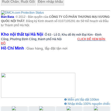
Ruột Chăn, Ruột Gối
Đệm nhập khẩu
Bản Bata
© 2012 - Bản quyền của
CÔNG TY CỔ PHẦN THƯƠNG MẠI VƯƠNG
QUỐC NỘI THẤT
. Đăng ký Kinh doanh số 0107105291 do Sở Kế hoạch và Đầu
tư Thành phố Hà Nội.
Kho nội thất tại Hà Nội
:
Ô 63 - Lô D, Khu đô thị mới Đại Kim - Định
Công, Phường Định Công, thành phố Hà Nội
CLICK ĐỂ XEM BẢN
ĐỒ
Hồ Chí Minh
Giao hàng, lắp đặt tận nơi
:
❶ Miễn phí lắp đặt 100km
❷ Nhập khẩu 100% nguyên chiếc
❸ Showroom rộng 3000m2