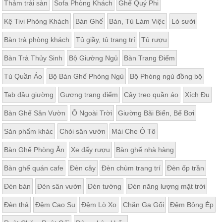
Thảm trải sàn
Sofa Phòng Khách
Ghế Quý Phi
Kệ Tivi Phòng Khách
Bàn Ghế
Bàn, Tủ Làm Việc
Lò sưởi
Bàn trà phòng khách
Tủ giầy, tủ trang trí
Tủ rượu
Bàn Trà Thủy Sinh
Bộ Giường Ngủ
Bàn Trang Điểm
Tủ Quần Áo
Bộ Bàn Ghế Phòng Ngủ
Bộ Phòng ngủ đồng bộ
Tab đầu giường
Gương trang điểm
Cây treo quần áo
Xích Đu
Bàn Ghế Sân Vườn
Ô Ngoài Trời
Giường Bãi Biển, Bể Bơi
Sản phẩm khác
Chòi sân vườn
Mái Che Ô Tô
Bàn Ghế Phòng Ăn
Xe đẩy rượu
Bàn ghế nhà hàng
Bàn ghế quán cafe
Đèn cây
Đèn chùm trang trí
Đèn ốp trần
Đèn bàn
Đèn sân vườn
Đèn tường
Đèn năng lượng mặt trời
Đèn thả
Đệm Cao Su
Đệm Lò Xo
Chăn Ga Gối
Đệm Bông Ép