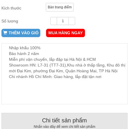
ăn,
Bàn trang điểm
ghế
Kích thước
ăn,
kệ
bếp
Số lượng
Nội
THÊM VÀO GIỎ
MUA HÀNG NGAY
Thất
Ban
Nhập khẩu 100%
Công,
Bảo hành 2 năm
Vườn
Miễn phí vận chuyển, lắp đặp tại Hà Nội & HCM
Bàn
Showroom HN: L7-31 (TT7-31),Khu nhà ở thấp tầng, Khu đô thị
ghế
mới Đại Kim, phường Đại Kim, Quận Hoàng Mai, TP Hà Nội
ban
công,
Chi nhánh Hồ Chí Minh: Giao hàng, lắp đặt tận nơi
xích
đu,
ghế...
Phụ
Kiện
Trang
Trí
Chi tiết sản phẩm
Cây
Nhấn vào đây để xem chi tiết sản phẩm
cảnh