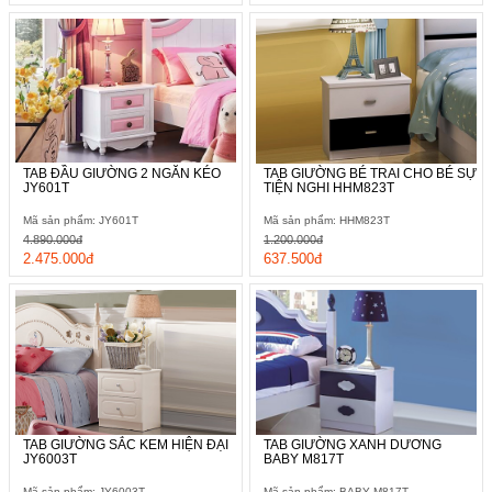
TAB ĐẦU GIƯỜNG 2 NGĂN KÉO
TAB GIƯỜNG BÉ TRAI CHO BÉ SỰ
JY601T
TIỆN NGHI HHM823T
Mã sản phẩm: JY601T
Mã sản phẩm: HHM823T
4.890.000đ
1.200.000đ
2.475.000đ
637.500đ
TAB GIƯỜNG SẮC KEM HIỆN ĐẠI
TAB GIƯỜNG XANH DƯƠNG
JY6003T
BABY M817T
Mã sản phẩm: JY6003T
Mã sản phẩm: BABY M817T