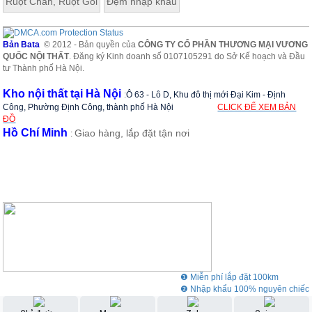
Ruột Chăn, Ruột Gối
Đệm nhập khẩu
Bản Bata
© 2012 - Bản quyền của
CÔNG TY CỔ PHẦN THƯƠNG MẠI VƯƠNG
QUỐC NỘI THẤT
. Đăng ký Kinh doanh số 0107105291 do Sở Kế hoạch và Đầu
tư Thành phố Hà Nội.
Kho nội thất tại Hà Nội
:
Ô 63 - Lô D, Khu đô thị mới Đại Kim - Định
Công, Phường Định Công, thành phố Hà Nội
CLICK ĐỂ XEM BẢN
ĐỒ
Hồ Chí Minh
Giao hàng, lắp đặt tận nơi
:
❶ Miễn phí lắp đặt 100km
❷ Nhập khẩu 100% nguyên chiếc
❸ Showroom rộng 3000m2