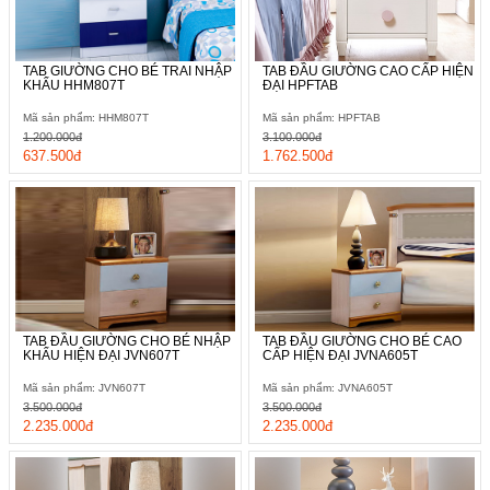
TAB GIƯỜNG CHO BÉ TRAI NHẬP
TAB ĐẦU GIƯỜNG CAO CẤP HIỆN
KHẨU HHM807T
ĐẠI HPFTAB
Mã sản phẩm: HHM807T
Mã sản phẩm: HPFTAB
1.200.000đ
3.100.000đ
637.500đ
1.762.500đ
TAB ĐẦU GIƯỜNG CHO BÉ NHẬP
TAB ĐẦU GIƯỜNG CHO BÉ CAO
KHẨU HIỆN ĐẠI JVN607T
CẤP HIỆN ĐẠI JVNA605T
Mã sản phẩm: JVN607T
Mã sản phẩm: JVNA605T
3.500.000đ
3.500.000đ
2.235.000đ
2.235.000đ