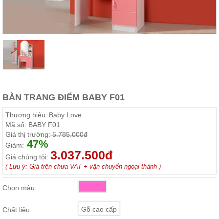
Thất
Phòng
Khách
Sofa,
tủ
rượu,
Bàn
trà...
Nội
Thất
BÀN TRANG ĐIỂM BABY F01
Phòng
Thương hiệu:
Baby Love
Ngủ
Mã số:
BABY F01
Giường
Giá thị trường:
5.785.000đ
ngủ, tủ
47%
áo, bàn
Giảm:
trang
3.037.500đ
Giá chúng tôi:
điểm
( Lưu ý: Giá trên chưa VAT + vận chuyển ngoại thành )
Nội
Thất
Chọn màu:
Phòng
Ăn
Gỗ cao cấp
Chất liệu
Bàn