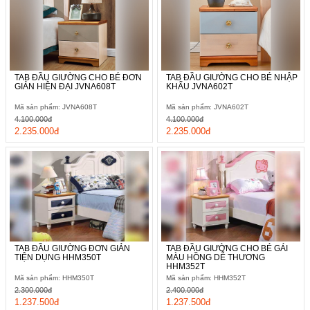
TAB ĐẦU GIƯỜNG CHO BÉ ĐƠN
TAB ĐẦU GIƯỜNG CHO BÉ NHẬP
GIẢN HIỆN ĐẠI JVNA608T
KHẨU JVNA602T
Mã sản phẩm: JVNA608T
Mã sản phẩm: JVNA602T
4.100.000đ
4.100.000đ
2.235.000đ
2.235.000đ
TAB ĐẦU GIƯỜNG ĐƠN GIẢN
TAB ĐẦU GIƯỜNG CHO BÉ GÁI
TIỆN DỤNG HHM350T
MÀU HỒNG DỄ THƯƠNG
HHM352T
Mã sản phẩm: HHM350T
Mã sản phẩm: HHM352T
2.300.000đ
2.400.000đ
1.237.500đ
1.237.500đ