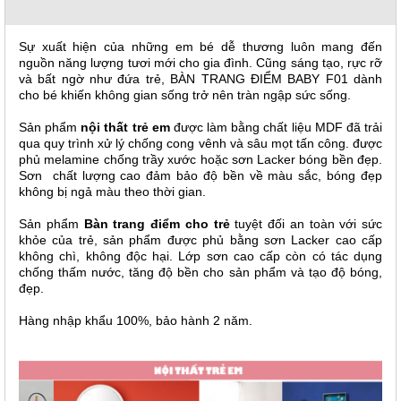
, đồ
trang
trí
Sự xuất hiện của những em bé dễ thương luôn mang đến
nguồn năng lượng tươi mới cho gia đình. Cũng sáng tạo, rực rỡ
Nội
và bất ngờ như đứa trẻ, BÀN TRANG ĐIỂM BABY F01 dành
Thất
cho bé khiến không gian sống trở nên tràn ngập sức sống.
Nhà
Sản phẩm
nội thất trẻ em
được làm bằng chất liệu MDF đã trải
Hàng
qua quy trình xử lý chống cong vênh và sâu mọt tấn công. được
Nội
phủ melamine chống trầy xước hoặc sơn Lacker bóng bền đẹp.
Thất
Sơn chất lượng cao đảm bảo độ bền về màu sắc, bóng đẹp
Nhà
Hàng
không bị ngả màu theo thời gian.
Sản phẩm
Bàn trang điểm cho trẻ
tuyệt đối an toàn với sức
khỏe của trẻ, sản phẩm được phủ bằng sơn Lacker cao cấp
không chì, không độc hại. Lớp sơn cao cấp còn có tác dụng
chống thấm nước, tăng độ bền cho sản phẩm và tạo độ bóng,
đẹp.
Hàng nhập khẩu 100%, bảo hành 2 năm.