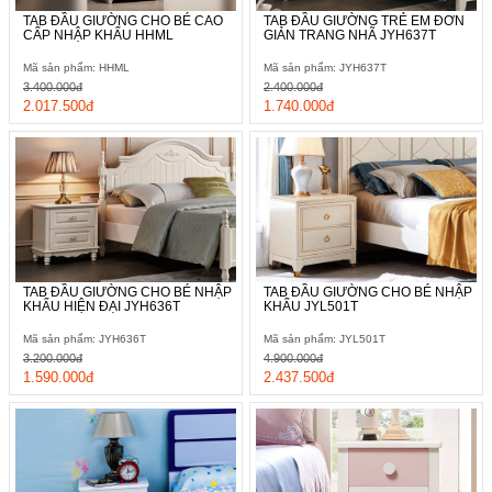
TAB ĐẦU GIƯỜNG CHO BÉ CAO
TAB ĐẦU GIƯỜNG TRẺ EM ĐƠN
CẤP NHẬP KHẨU HHML
GIẢN TRANG NHÃ JYH637T
Mã sản phẩm: HHML
Mã sản phẩm: JYH637T
3.400.000đ
2.400.000đ
2.017.500đ
1.740.000đ
TAB ĐẦU GIƯỜNG CHO BÉ NHẬP
TAB ĐẦU GIƯỜNG CHO BÉ NHẬP
KHẨU HIỆN ĐẠI JYH636T
KHẨU JYL501T
Mã sản phẩm: JYH636T
Mã sản phẩm: JYL501T
3.200.000đ
4.900.000đ
1.590.000đ
2.437.500đ