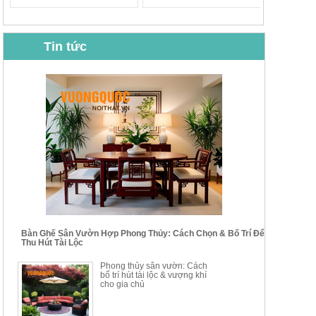
Tin tức
BỘ BÀN GHẾ CAFE NHẬP
BỘ BÀN TRÀ GỖ TỰ NHIÊN
KHẨU CAO CẤP HOY7006
PHONG CÁCH TRUNG HOA
KIỂU MỚI...
Mã sp: BT135
Mã sp: BT138.80
14.178.750đ
20.250.000đ
24.700.000đ
39.150.000đ
Bàn Ghế Sân Vườn Hợp Phong Thủy: Cách Chọn & Bố Trí Để
Thu Hút Tài Lộc
BỘ BÀN TRÀ GỖ PHONG
BỘ BÀN GHẾ CAFE KIỂU
Phong thủy sân vườn: Cách
CÁCH MỚI KẾT HỢP KHAY
DÁNG ĐƠN GIẢN HIỆN ĐẠI
bố trí hút tài lộc & vượng khí
NHÚNG TRÀ YDX
HOY8010
cho gia chủ
Mã sp: BT150.46
Mã sp: BBA90
17.617.500đ
9.217.500đ