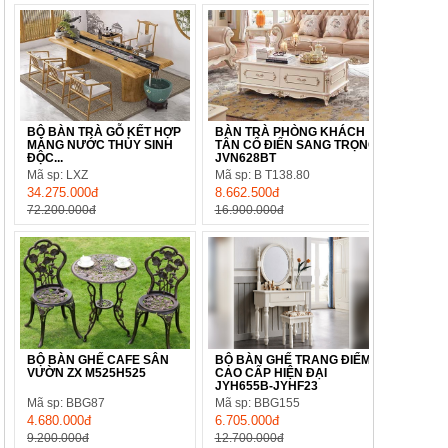
BỘ BÀN TRÀ GỖ KẾT HỢP
BÀN TRÀ PHÒNG KHÁCH
MÁNG NƯỚC THỦY SINH
TÂN CỔ ĐIỂN SANG TRỌNG
ĐỘC...
JVN628BT
Mã sp: LXZ
Mã sp: B T138.80
34.275.000đ
8.662.500đ
72.200.000đ
16.900.000đ
BỘ BÀN GHẾ CAFE SÂN
BỘ BÀN GHẾ TRANG ĐIỂM
VƯỜN ZX M525H525
CAO CẤP HIỆN ĐẠI
JYH655B-JYHF23
Mã sp: BBG87
Mã sp: BBG155
4.680.000đ
6.705.000đ
9.200.000đ
12.700.000đ