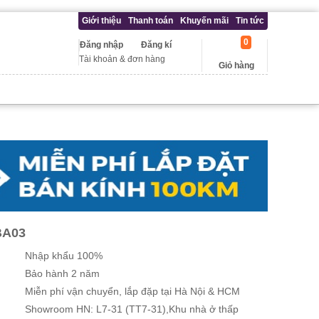
Giới thiệu
Thanh toán
Khuyến mãi
Tin tức
0
Đăng nhập
Đăng kí
Tài khoản & đơn hàng
Giỏ hàng
BA03
Nhập khẩu 100%
Bảo hành 2 năm
Miễn phí vận chuyển, lắp đặp tại Hà Nội & HCM
Showroom HN: L7-31 (TT7-31),Khu nhà ở thấp