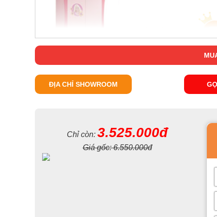
MUA
ĐỊA CHỈ SHOWROOM
GỌ
3.525.000đ
Chỉ còn:
Giá gốc:
6.550.000đ