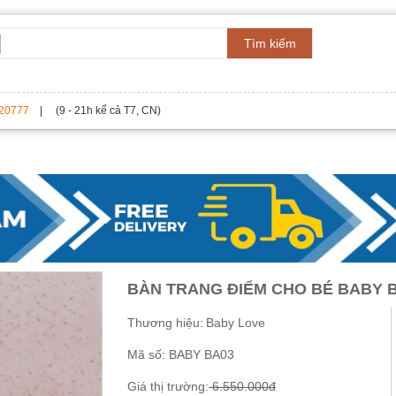
Tìm kiếm
20777
| (9 - 21h kể cả T7, CN)
BÀN TRANG ĐIỂM CHO BÉ BABY 
Thương hiệu:
Baby Love
Mã số:
BABY BA03
Giá thị trường:
6.550.000đ