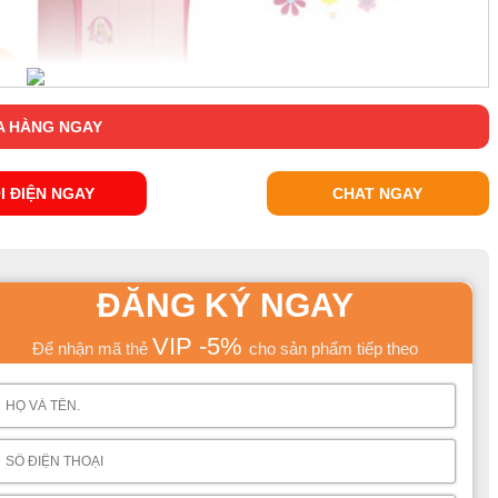
 HÀNG NGAY
I ĐIỆN NGAY
CHAT NGAY
ĐĂNG KÝ NGAY
VIP -5%
Để nhận mã thẻ
cho sản phẩm tiếp theo