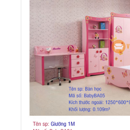
, đồ
trang
trí
Nội
Thất
Nhà
Hàng
Nội
Thất
Nhà
Hàng