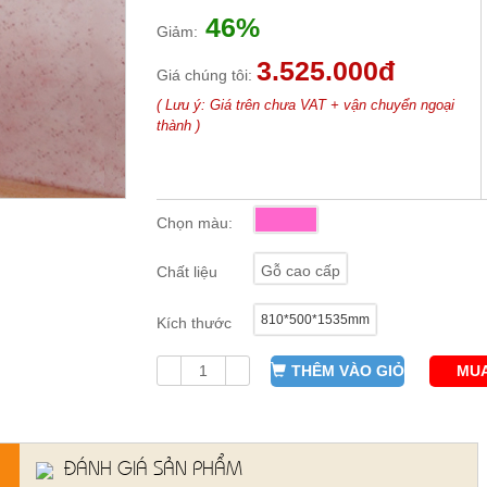
46%
Giảm:
3.525.000đ
Giá chúng tôi:
( Lưu ý: Giá trên chưa VAT + vận chuyển ngoại
thành )
Chọn màu:
Gỗ cao cấp
Chất liệu
810*500*1535mm
Kích thước
THÊM VÀO GIỎ
MUA
ĐÁNH GIÁ SẢN PHẨM