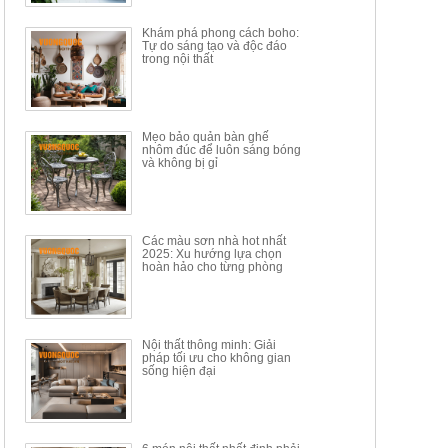
34.100.000đ
16.200.000đ
Khám phá phong cách boho:
Tự do sáng tạo và độc đáo
trong nội thất
Mẹo bảo quản bàn ghế
nhôm đúc để luôn sáng bóng
BÀN GHẾ TRANG ĐIỂM
BỘ BÀN ĂN ĐẢO MẶT ĐÁ
và không bị gỉ
THÔNG MINH HIỆN ĐẠI
PHIẾN AK3699
TÍCH HỢP SẠC...
Mã sp: HH.BTD08
Mã sp: GXD160.76
6.510.000đ
19.965.000đ
11.200.000đ
33.000.000đ
Các màu sơn nhà hot nhất
2025: Xu hướng lựa chọn
hoàn hảo cho từng phòng
Nội thất thông minh: Giải
pháp tối ưu cho không gian
sống hiện đại