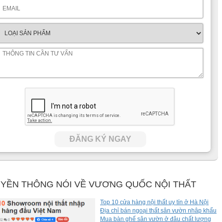
ĐĂNG KÝ NGAY
YỀN THÔNG NÓI VỀ VƯƠNG QUỐC NỘI THẤT
Top 10 cửa hàng nội thất uy tín ở Hà Nội
Địa chỉ bán ngoại thất sân vườn nhâp khẩu
Mua bàn ghế sân vườn ở đâu chất lượng