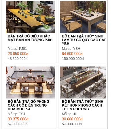
BÀN TRÀ GỖ ĐIÊU KHẮC
BỘ BÀN TRÀ THỦY SINH
MẶT BÀN ẤN TƯỢNG PJ01
LÀM TỪ GỖ QUÝ CAO CẤP
YBH
Mã sp: PJ01
Mã sp: YBH
26.850.000đ
84.600.000đ
48.300.000đ
150.900.000đ
BỘ BÀN TRÀ GỖ PHONG
BỘ BÀN TRÀ THỦY SINH
CÁCH CỔ ĐIỂN TRUNG
KẾT HỢP PHONG CÁCH
HOA MỚI TSJ
THIỀN PHƯƠNG...
Mã sp: TSJ
Mã sp: JH
30.375.000đ
30.600.000đ
57.000.000đ
57.900.000đ