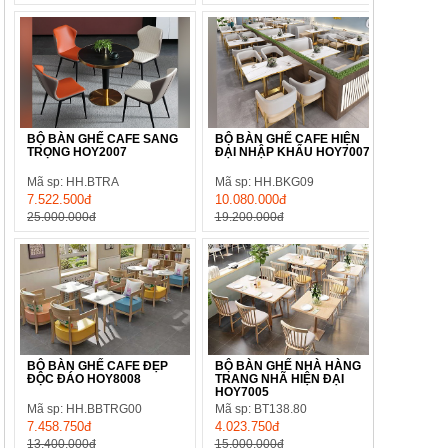
BỘ BÀN GHẾ CAFE SANG
BỘ BÀN GHẾ CAFE HIỆN
TRỌNG HOY2007
ĐẠI NHẬP KHẨU HOY7007
Mã sp: HH.BTRA
Mã sp: HH.BKG09
7.522.500đ
10.080.000đ
25.000.000đ
19.200.000đ
BỘ BÀN GHẾ CAFE ĐẸP
BỘ BÀN GHẾ NHÀ HÀNG
ĐỘC ĐÁO HOY8008
TRANG NHÃ HIỆN ĐẠI
HOY7005
Mã sp: HH.BBTRG00
Mã sp: BT138.80
7.458.750đ
4.023.750đ
13.400.000đ
15.000.000đ