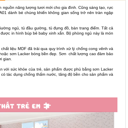
 nguồn năng lượng tươi mới cho gia đình. Cũng sáng tạo, rực
1 dành bé chúng khiến không gian sống trở nên tràn ngập
iường ngủ, tủ đầu gường, tủ đựng đồ, bàn trang điểm. Tất cả
 được in hình búp bê baby xinh xắn. Bộ phòng ngủ này là món
hất liệu MDF đã trải qua quy trình xử lý chống cong vênh và
 hoặc sơn Lacker bóng bền đẹp. Sơn chất lượng cao đảm bảo
i gian.
àn với sức khỏe của trẻ, sản phẩm được phủ bằng sơn Lacker
n có tác dụng chống thấm nước, tăng độ bền cho sản phẩm và