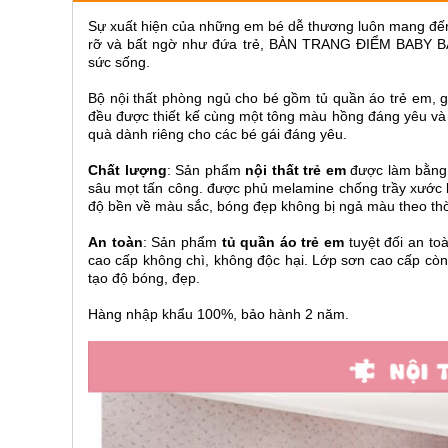
ăn,
Sự xuất hiện của những em bé dễ thương luôn mang đến
ghế
ăn,
rỡ và bất ngờ như đứa trẻ, BÀN TRANG ĐIỂM BABY BA0
kệ
sức sống.
bếp
Bộ nội thất phòng ngủ cho bé gồm tủ quần áo trẻ em, g
Nội
đều được thiết kế cùng một tông màu hồng đáng yêu và
Thất
quà dành riêng cho các bé gái đáng yêu.
Ban
Chất lượng
: Sản phẩm
nội thất trẻ em
được làm bằng c
Công,
sâu mọt tấn công. được phủ melamine chống trầy xước
Vườn
độ bền về màu sắc, bóng đẹp không bị ngả màu theo thờ
Bàn
ghế
An toàn
: Sản phẩm
tủ quần áo trẻ em
tuyệt đối an to
ban
cao cấp không chì, không độc hại. Lớp sơn cao cấp cò
công,
tạo độ bóng, đẹp.
xích
đu,
ghế...
Hàng nhập khẩu 100%, bảo hành 2 năm.
Phụ
Kiện
Trang
Trí
Cây
cảnh