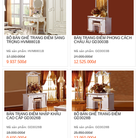
BỘ BÀN GHẾ TRANG ĐIỂM SANG
BÀN TRANG ĐIỂM PHONG CÁCH
TRỌNG HVM8801B
CHÂU ÂU GD3003B
Mã sản phẩm: HVM8801B
Mã sản phẩm: GD3003B
17.150.000đ
24.000.000đ
9.937.500đ
12.525.000đ
BÀN TRANG ĐIỂM NHẬP KHẨU
BỘ BÀN GHẾ TRANG ĐIỂM
CAO CẤP GD3026B
GD3028B
Mã sản phẩm: GD3026B
Mã sản phẩm: GD3028B
18.000.000đ
25.850.000đ
9.600.000đ
13.950.000đ