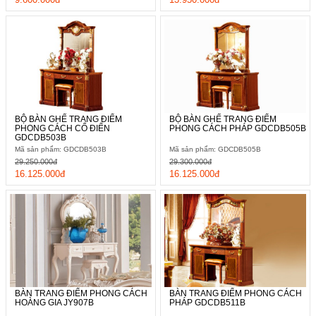
BỘ BÀN GHẾ TRANG ĐIỂM
BỘ BÀN GHẾ TRANG ĐIỂM
PHONG CÁCH CỔ ĐIỂN
PHONG CÁCH PHÁP GDCDB505B
GDCDB503B
Mã sản phẩm: GDCDB503B
Mã sản phẩm: GDCDB505B
29.250.000đ
29.300.000đ
16.125.000đ
16.125.000đ
BÀN TRANG ĐIỂM PHONG CÁCH
BÀN TRANG ĐIỂM PHONG CÁCH
HOÀNG GIA JY907B
PHÁP GDCDB511B