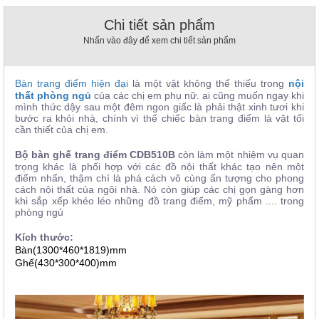
, đồ
trang
Chi tiết sản phẩm
trí
Nhấn vào đây để xem chi tiết sản phẩm
Nội
Thất
Bàn trang điểm hiện đại
là một vật không thể thiếu trong
nội
Nhà
thất phòng ngủ
của các chị em phụ nữ. ai cũng muốn ngay khi
Hàng
mình thức dậy sau một đêm ngon giấc là phải thật xinh tươi khi
bước ra khỏi nhà, chính vì thế chiếc bàn trang điểm là vật tối
Nội
cần thiết của chị em.
Thất
Nhà
Hàng
Bộ bàn ghế trang điểm CDB510B
còn làm một nhiệm vụ quan
trọng khác là phối hợp với các đồ nội thất khác tạo nên một
điểm nhấn, thậm chí là phá cách vô cùng ấn tượng cho phong
cách nội thất của ngôi nhà. Nó còn giúp các chị gọn gàng hơn
khi sắp xếp khéo léo những đồ trang điểm, mỹ phẩm .... trong
phòng ngủ
Kích thước:
Bàn(1300*460*1819)mm
Ghế(430*300*400)mm