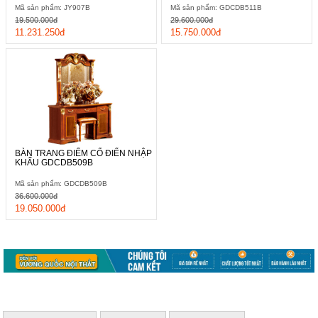
Mã sản phẩm: JY907B
Mã sản phẩm: GDCDB511B
19.500.000đ
29.600.000đ
11.231.250đ
15.750.000đ
BÀN TRANG ĐIỂM CỔ ĐIỂN NHẬP
KHẨU GDCDB509B
Mã sản phẩm: GDCDB509B
36.600.000đ
19.050.000đ