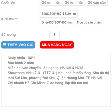
Gỗ tự nhiên
Gỗ tự nhiên
Gỗ cao cấp
Chất liệu
ăn,
ghế
ăn,
Bàn(1300*460*1819)mm
kệ
bếp
Kích thước
Ghế(430*300*400)mm
Trọn bộ sản phẩm
Nội
Thất
Số lượng
Ban
Công,
THÊM VÀO GIỎ
MUA HÀNG NGAY
Vườn
Bàn
Nhập khẩu 100%
ghế
ban
Bảo hành 2 năm
công,
Miễn phí vận chuyển, lắp đặp tại Hà Nội & HCM
xích
Showroom HN: L7-31 (TT7-31),Khu nhà ở thấp tầng, Khu đô thị
đu,
ghế...
mới Đại Kim, phường Đại Kim, Quận Hoàng Mai, TP Hà Nội
Chi nhánh Hồ Chí Minh: Giao hàng, lắp đặt tận nơi
Phụ
Kiện
Trang
Trí
Cây
cảnh