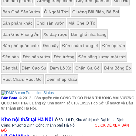
Tab đầu giường
Gương trang điểm
Cây treo quần áo
Xích Đu
Bàn Ghế Sân Vườn
Ô Ngoài Trời
Giường Bãi Biển, Bể Bơi
Sản phẩm khác
Chòi sân vườn
Mái Che Ô Tô
Bàn Ghế Phòng Ăn
Xe đẩy rượu
Bàn ghế nhà hàng
Bàn ghế quán cafe
Đèn cây
Đèn chùm trang trí
Đèn ốp trần
Đèn bàn
Đèn sân vườn
Đèn tường
Đèn năng lượng mặt trời
Đèn thả
Đệm Cao Su
Đệm Lò Xo
Chăn Ga Gối
Đệm Bông Ép
Ruột Chăn, Ruột Gối
Đệm nhập khẩu
Bản Bata
© 2012 - Bản quyền của
CÔNG TY CỔ PHẦN THƯƠNG MẠI VƯƠNG
QUỐC NỘI THẤT
. Đăng ký Kinh doanh số 0107105291 do Sở Kế hoạch và Đầu
tư Thành phố Hà Nội.
Kho nội thất tại Hà Nội
:
Ô 63 - Lô D, Khu đô thị mới Đại Kim - Định
Công, Phường Định Công, thành phố Hà Nội
CLICK ĐỂ XEM BẢN
ĐỒ