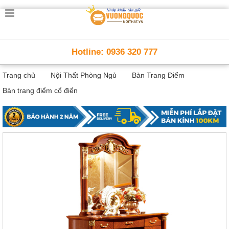
Trang
chủ
Nội
Hotline: 0936 320 777
Thất
Thông
Trang chủ
Nội Thất Phòng Ngủ
Bàn Trang Điểm
Minh
Nội
Bàn trang điểm cổ điển
thất
thông
minh
Nội
Thất
Trẻ
Em
Giường
tầng,
bàn
học, tủ
sách
Nội