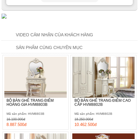
VIDEO CẢM NHẬN CỦA KHÁCH HÀNG
SẢN PHẨM CÙNG CHUYÊN MỤC
BỘ BÀN GHẾ TRANG ĐIỂM
BỘ BÀN GHẾ TRANG ĐIỂM CAO
HOÀNG GIA HVM8803B
CẤP HVM8802B
Mã sản phẩm: HVM8803B
Mã sản phẩm: HVM8802B
16.100.000đ
18.250.000đ
8.887.500đ
10.462.500đ