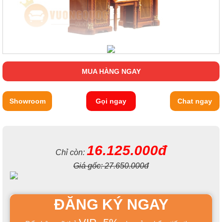
MUA HÀNG NGAY
Showroom
Gọi ngay
Chat ngay
16.125.000đ
Chỉ còn:
Giá gốc:
27.650.000đ
ĐĂNG KÝ NGAY