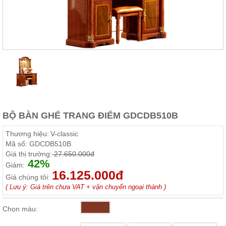
Thất
Phòng
Khách
Sofa,
tủ
rượu,
Bàn
trà...
Nội
Thất
Phòng
BỘ BÀN GHẾ TRANG ĐIỂM GDCDB510B
Ngủ
Giường
Thương hiệu:
V-classic
ngủ, tủ
Mã số:
GDCDB510B
áo, bàn
Giá thị trường:
27.650.000đ
trang
42%
điểm
Giảm:
16.125.000đ
Giá chúng tôi:
Nội
( Lưu ý: Giá trên chưa VAT + vận chuyển ngoại thành )
Thất
Phòng
Chọn màu:
Ăn
Bàn