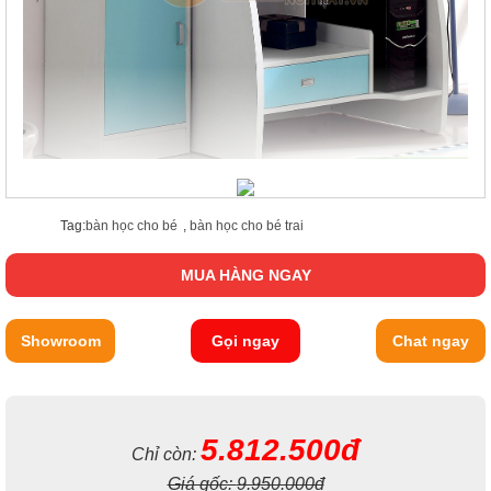
Tag:
bàn học cho bé
,
bàn học cho bé trai
MUA HÀNG NGAY
Showroom
Gọi ngay
Chat ngay
5.812.500đ
Chỉ còn:
Giá gốc:
9.950.000đ