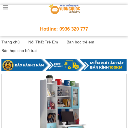
Trang
chủ
Nội
Hotline: 0936 320 777
Thất
Thông
Trang chủ
Nội Thất Trẻ Em
Bàn học trẻ em
Minh
Nội
Bàn học cho bé trai
thất
thông
minh
Nội
Thất
Trẻ
Em
Giường
tầng,
bàn
học, tủ
sách
Nội