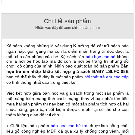
, đồ
trang
trí
Chi tiết sản phẩm
Nội
Nhấn vào đây để xem chi tiết sản phẩm
Thất
Nhà
Hàng
Kệ sách không những là vật dụng lý tưởng để cất trữ sách báo
Nội
ngăn nắp, gọn gàng mà còn là điểm nhấn trang trí độc đáo, lạ
Thất
mắt cho căn phòng của bé.
Kệ sách liền
bàn học cho bé
không
Nhà
chỉ là nơi bé học tập mà đó còn là nơi bé trang trí những đồ
Hàng
chơi, đồ dùng của mình.
Nhìn bao quát toàn bộ sản phẩm
Bàn
học trẻ em nhập khẩu kết hợp giá sách BABY LSLFC-08B
bạn có thể thấy rõ đây là một sản phẩm
nội thất trẻ em cao cấp
có tính thống nhất cao trong thiết kế.
Việc kết hợp giữa bàn học và giá sách trong một sản phẩm là
một sáng kiến mang tính cách mạng, thay vì bạn phải tốn tiền
mua hai sản phẩm thì nay bạn có một sản phẩm tích hợp cả hai
chức năng, giúp bạn tiết kiệm được chi phí lại có thể cho con
thêm không gian để vui chơi.
+ Chất liệu: sản phẩm
bàn học cho bé trai
được làm bằng chất
liệu gỗ công nghiệp MDF đã qua xử lý chống cong vênh, mối