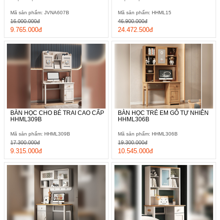
Mã sản phẩm: JVNA607B
Mã sản phẩm: HHML15
16.000.000đ
46.900.000đ
9.765.000đ
24.472.500đ
BÀN HỌC CHO BÉ TRAI CAO CẤP
BÀN HỌC TRẺ EM GỖ TỰ NHIÊN
HHML309B
HHML306B
Mã sản phẩm: HHML309B
Mã sản phẩm: HHML306B
17.300.000đ
19.300.000đ
9.315.000đ
10.545.000đ