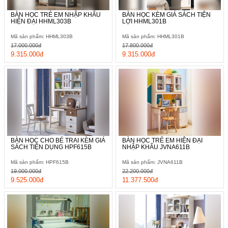
BÀN HỌC TRẺ EM NHẬP KHẨU
BÀN HỌC KÈM GIÁ SÁCH TIỆN
HIỆN ĐẠI HHML303B
LỢI HHML301B
Mã sản phẩm: HHML303B
Mã sản phẩm: HHML301B
17.000.000đ
17.800.000đ
9.315.000đ
9.315.000đ
BÀN HỌC CHO BÉ TRAI KÈM GIÁ
BÀN HỌC TRẺ EM HIỆN ĐẠI
SÁCH TIỆN DỤNG HPF615B
NHẬP KHẨU JVNA611B
Mã sản phẩm: HPF615B
Mã sản phẩm: JVNA611B
19.000.000đ
22.200.000đ
9.525.000đ
11.377.500đ