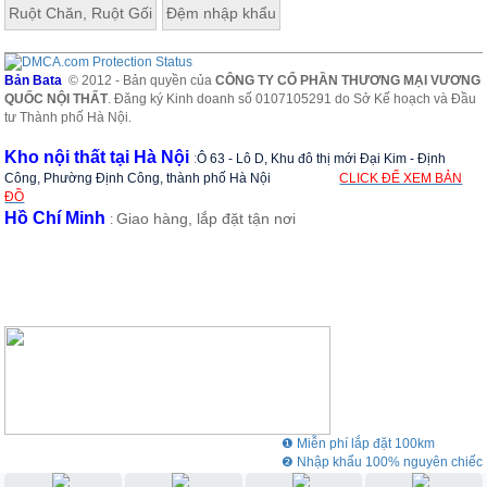
Ruột Chăn, Ruột Gối
Đệm nhập khẩu
Bản Bata
© 2012 - Bản quyền của
CÔNG TY CỔ PHẦN THƯƠNG MẠI VƯƠNG
QUỐC NỘI THẤT
. Đăng ký Kinh doanh số 0107105291 do Sở Kế hoạch và Đầu
tư Thành phố Hà Nội.
Kho nội thất tại Hà Nội
:
Ô 63 - Lô D, Khu đô thị mới Đại Kim - Định
Công, Phường Định Công, thành phố Hà Nội
CLICK ĐỂ XEM BẢN
ĐỒ
Hồ Chí Minh
Giao hàng, lắp đặt tận nơi
:
❶ Miễn phí lắp đặt 100km
❷ Nhập khẩu 100% nguyên chiếc
❸ Showroom rộng 3000m2