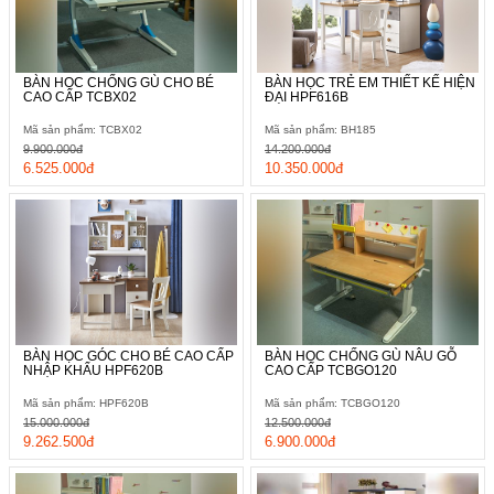
BÀN HỌC CHỐNG GÙ CHO BÉ
BÀN HỌC TRẺ EM THIẾT KẾ HIỆN
CAO CẤP TCBX02
ĐẠI HPF616B
Mã sản phẩm: TCBX02
Mã sản phẩm: BH185
9.900.000đ
14.200.000đ
6.525.000đ
10.350.000đ
BÀN HỌC GÓC CHO BÉ CAO CẤP
BÀN HỌC CHỐNG GÙ NÂU GỖ
NHẬP KHẨU HPF620B
CAO CẤP TCBGO120
Mã sản phẩm: HPF620B
Mã sản phẩm: TCBGO120
15.000.000đ
12.500.000đ
9.262.500đ
6.900.000đ