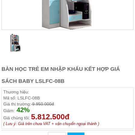
Thất
Phòng
Khách
Sofa,
tủ
rượu,
Bàn
trà...
Nội
Thất
Phòng
BÀN HỌC TRẺ EM NHẬP KHẨU KẾT HỢP GIÁ
Ngủ
Giường
SÁCH BABY LSLFC-08B
ngủ, tủ
áo, bàn
Thương hiệu:
trang
điểm
Mã số:
LSLFC-08B
Giá thị trường:
9.950.000đ
Nội
42%
Giảm:
5.812.500đ
Thất
Giá chúng tôi:
Phòng
( Lưu ý: Giá trên chưa VAT + vận chuyển ngoại thành )
Ăn
Bàn