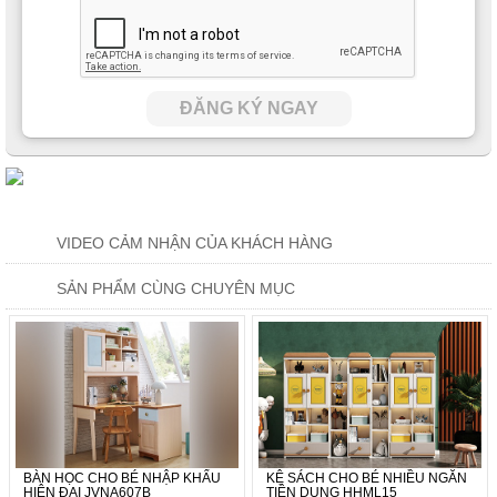
ĐĂNG KÝ NGAY
VIDEO CẢM NHẬN CỦA KHÁCH HÀNG
SẢN PHẨM CÙNG CHUYÊN MỤC
BÀN HỌC CHO BÉ NHẬP KHẨU
KỆ SÁCH CHO BÉ NHIỀU NGĂN
HIỆN ĐẠI JVNA607B
TIỆN DỤNG HHML15