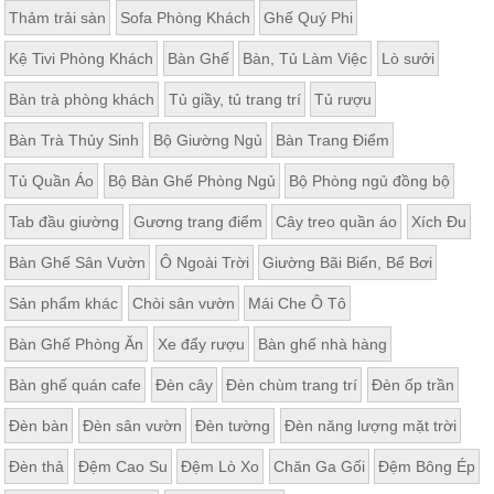
Thảm trải sàn
Sofa Phòng Khách
Ghế Quý Phi
Kệ Tivi Phòng Khách
Bàn Ghế
Bàn, Tủ Làm Việc
Lò sưởi
Bàn trà phòng khách
Tủ giầy, tủ trang trí
Tủ rượu
Bàn Trà Thủy Sinh
Bộ Giường Ngủ
Bàn Trang Điểm
Tủ Quần Áo
Bộ Bàn Ghế Phòng Ngủ
Bộ Phòng ngủ đồng bộ
Tab đầu giường
Gương trang điểm
Cây treo quần áo
Xích Đu
Bàn Ghế Sân Vườn
Ô Ngoài Trời
Giường Bãi Biển, Bể Bơi
Sản phẩm khác
Chòi sân vườn
Mái Che Ô Tô
Bàn Ghế Phòng Ăn
Xe đẩy rượu
Bàn ghế nhà hàng
Bàn ghế quán cafe
Đèn cây
Đèn chùm trang trí
Đèn ốp trần
Đèn bàn
Đèn sân vườn
Đèn tường
Đèn năng lượng mặt trời
Đèn thả
Đệm Cao Su
Đệm Lò Xo
Chăn Ga Gối
Đệm Bông Ép