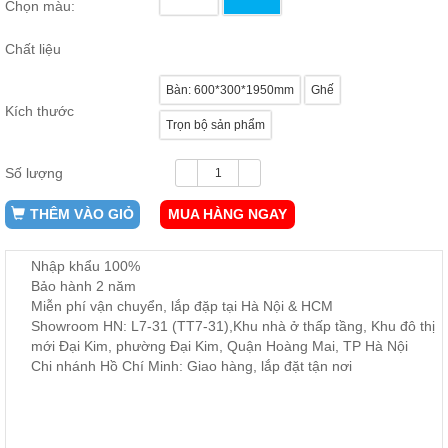
Chọn màu:
ăn,
ghế
ăn,
Chất liệu
kệ
bếp
Bàn: 600*300*1950mm
Ghế
Nội
Kích thước
Trọn bộ sản phẩm
Thất
Ban
Số lượng
Công,
Vườn
THÊM VÀO GIỎ
MUA HÀNG NGAY
Bàn
ghế
ban
công,
Nhập khẩu 100%
xích
Bảo hành 2 năm
đu,
Miễn phí vận chuyển, lắp đặp tại Hà Nội & HCM
ghế...
Showroom HN: L7-31 (TT7-31),Khu nhà ở thấp tầng, Khu đô thị
mới Đại Kim, phường Đại Kim, Quận Hoàng Mai, TP Hà Nội
Phụ
Chi nhánh Hồ Chí Minh: Giao hàng, lắp đặt tận nơi
Kiện
Trang
Trí
Cây
cảnh