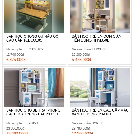
BÀN HỌC CHỐNG GÙ NÂU GỖ
BÀN HỌC TRẺ EM ĐƠN GIẢN
CAO CẤP TCBGO105
TIỆN DỤNG HHM350B
Mã sản phẩm: TCBGO105
Mã sản phẩm: HHM350B
11.700.000đ
10.200.000đ
6.375.000đ
5.475.000đ
BÀN HỌC CHO BÉ TRAI PHONG
BÀN HỌC TRẺ EM CAO CẤP MÀU
CÁCH ĐỊA TRUNG HẢI JY605H
XANH DƯƠNG JY608H
Mã sản phẩm: JY605H
Mã sản phẩm: JY608H
23.300.000đ
22.790.000đ
12.360.000đ
12.360.000đ