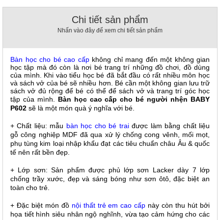
, đồ
trang
Chi tiết sản phẩm
trí
Nhấn vào đây để xem chi tiết sản phẩm
Nội
Thất
Bàn học cho bé cao cấp
không chỉ mang đến một không gian
Nhà
học tập mà đó còn là nơi bé trang trí những đồ chơi, đồ dùng
Hàng
của mình. Khi vào tiểu học bé đã bắt đầu có rất nhiều môn học
Nội
và sách vở của bé sẽ nhiều hơn. Bé cần một không gian lưu trữ
Thất
sách vở đủ rộng để bé có thể để sách vở và trang trí góc học
Nhà
tập của mình.
Bàn học cao cấp cho bé người nhện BABY
Hàng
P602
sẽ là một món quà ý nghĩa với bé.
+ Chất liệu: mẫu
bàn học cho bé trai
được làm bằng chất liệu
gỗ công nghiệp MDF đã qua xử lý chống cong vênh, mối mọt,
phụ tùng kim loại nhập khẩu đạt các tiêu chuẩn châu Âu & quốc
tế nên rất bền đẹp.
+ Lớp sơn: Sản phẩm được phủ lớp sơn Lacker dày 7 lớp
chống trầy xước, đẹp và sáng bóng như sơn ôtô, đặc biệt an
toàn cho trẻ.
+ Đặc biệt món đồ
nội thất trẻ em cao cấp
này còn thu hút bởi
họa tiết hình siêu nhân ngộ nghĩnh, vừa tạo cảm hứng cho các