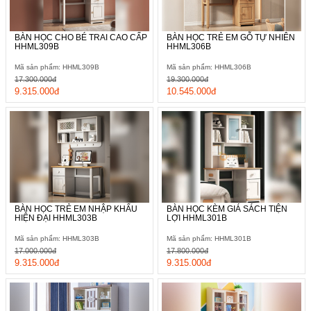
BÀN HỌC CHO BÉ TRAI CAO CẤP
BÀN HỌC TRẺ EM GỖ TỰ NHIÊN
HHML309B
HHML306B
Mã sản phẩm: HHML309B
Mã sản phẩm: HHML306B
17.300.000đ
19.300.000đ
9.315.000đ
10.545.000đ
BÀN HỌC TRẺ EM NHẬP KHẨU
BÀN HỌC KÈM GIÁ SÁCH TIỆN
HIỆN ĐẠI HHML303B
LỢI HHML301B
Mã sản phẩm: HHML303B
Mã sản phẩm: HHML301B
17.000.000đ
17.800.000đ
9.315.000đ
9.315.000đ