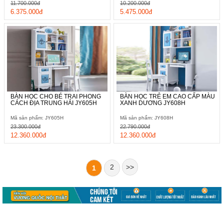
11.700.000đ
10.200.000đ
6.375.000đ
5.475.000đ
BÀN HỌC CHO BÉ TRAI PHONG
BÀN HỌC TRẺ EM CAO CẤP MÀU
CÁCH ĐỊA TRUNG HẢI JY605H
XANH DƯƠNG JY608H
Mã sản phẩm: JY605H
Mã sản phẩm: JY608H
23.300.000đ
22.790.000đ
12.360.000đ
12.360.000đ
2
>>
1