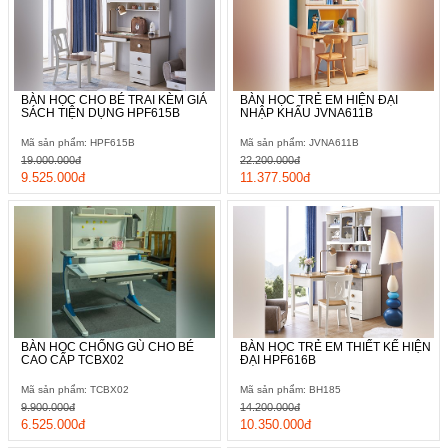
BÀN HỌC CHO BÉ TRAI KÈM GIÁ
BÀN HỌC TRẺ EM HIỆN ĐẠI
SÁCH TIỆN DỤNG HPF615B
NHẬP KHẨU JVNA611B
Mã sản phẩm: HPF615B
Mã sản phẩm: JVNA611B
19.000.000đ
22.200.000đ
9.525.000đ
11.377.500đ
BÀN HỌC CHỐNG GÙ CHO BÉ
BÀN HỌC TRẺ EM THIẾT KẾ HIỆN
CAO CẤP TCBX02
ĐẠI HPF616B
Mã sản phẩm: TCBX02
Mã sản phẩm: BH185
9.900.000đ
14.200.000đ
6.525.000đ
10.350.000đ