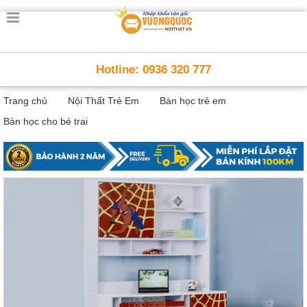
Trang
chủ
Nội
Hotline: 0936 320 777
Thất
Thông
Trang chủ
Nội Thất Trẻ Em
Bàn học trẻ em
Minh
Nội
Bàn học cho bé trai
thất
thông
minh
Nội
Thất
Trẻ
Em
Giường
tầng,
bàn
học, tủ
sách
Nội