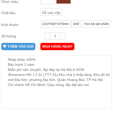
Chọn màu:
ăn,
ghế
ăn,
Gỗ cao cấp
Chất liệu
kệ
bếp
1210*600*1970mm
Ghế:
Trọn bộ sản phẩm
Kích thước
Nội
Thất
Số lượng
Ban
Công,
THÊM VÀO GIỎ
MUA HÀNG NGAY
Vườn
Bàn
ghế
Nhập khẩu 100%
ban
Bảo hành 2 năm
công,
Miễn phí vận chuyển, lắp đặp tại Hà Nội & HCM
xích
đu,
Showroom HN: L7-31 (TT7-31),Khu nhà ở thấp tầng, Khu đô thị
ghế...
mới Đại Kim, phường Đại Kim, Quận Hoàng Mai, TP Hà Nội
Chi nhánh Hồ Chí Minh: Giao hàng, lắp đặt tận nơi
Phụ
Kiện
Trang
Trí
Cây
cảnh