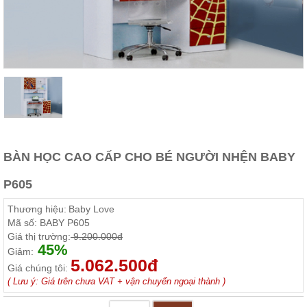
Thất
Phòng
Khách
Sofa,
tủ
rượu,
Bàn
trà...
Nội
Thất
Phòng
BÀN HỌC CAO CẤP CHO BÉ NGƯỜI NHỆN BABY
Ngủ
Giường
P605
ngủ, tủ
áo, bàn
Thương hiệu:
Baby Love
trang
điểm
Mã số:
BABY P605
Giá thị trường:
9.200.000đ
Nội
45%
Giảm:
Thất
5.062.500đ
Giá chúng tôi:
Phòng
( Lưu ý: Giá trên chưa VAT + vận chuyển ngoại thành )
Ăn
Bàn