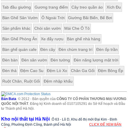
Tab đầu giường
Gương trang điểm
Cây treo quần áo
Xích Đu
Bàn Ghế Sân Vườn
Ô Ngoài Trời
Giường Bãi Biển, Bể Bơi
Sản phẩm khác
Chòi sân vườn
Mái Che Ô Tô
Bàn Ghế Phòng Ăn
Xe đẩy rượu
Bàn ghế nhà hàng
Bàn ghế quán cafe
Đèn cây
Đèn chùm trang trí
Đèn ốp trần
Đèn bàn
Đèn sân vườn
Đèn tường
Đèn năng lượng mặt trời
Đèn thả
Đệm Cao Su
Đệm Lò Xo
Chăn Ga Gối
Đệm Bông Ép
Ruột Chăn, Ruột Gối
Đệm nhập khẩu
Bản Bata
© 2012 - Bản quyền của
CÔNG TY CỔ PHẦN THƯƠNG MẠI VƯƠNG
QUỐC NỘI THẤT
. Đăng ký Kinh doanh số 0107105291 do Sở Kế hoạch và Đầu
tư Thành phố Hà Nội.
Kho nội thất tại Hà Nội
:
Ô 63 - Lô D, Khu đô thị mới Đại Kim - Định
Công, Phường Định Công, thành phố Hà Nội
CLICK ĐỂ XEM BẢN