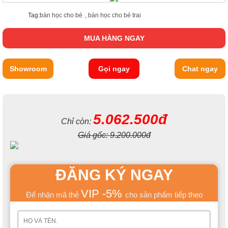
Tag:
bàn học cho bé
,
bàn học cho bé trai
MUA HÀNG NGAY
Showroom
Gọi ngay
Chat ngay
5.062.500đ
Chỉ còn:
Giá gốc:
9.200.000đ
ĐĂNG KÝ NGAY
VIP -5%
Để nhận mã thẻ
cho sản phẩm tiếp theo