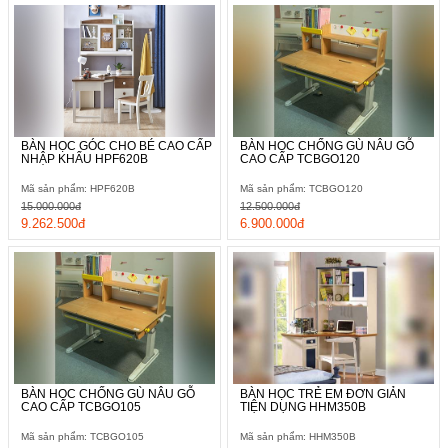
BÀN HỌC GÓC CHO BÉ CAO CẤP
BÀN HỌC CHỐNG GÙ NÂU GỖ
NHẬP KHẨU HPF620B
CAO CẤP TCBGO120
Mã sản phẩm: HPF620B
Mã sản phẩm: TCBGO120
15.000.000đ
12.500.000đ
9.262.500đ
6.900.000đ
BÀN HỌC CHỐNG GÙ NÂU GỖ
BÀN HỌC TRẺ EM ĐƠN GIẢN
CAO CẤP TCBGO105
TIỆN DỤNG HHM350B
Mã sản phẩm: TCBGO105
Mã sản phẩm: HHM350B