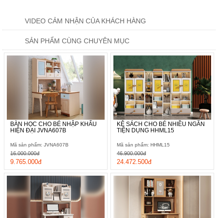
VIDEO CẢM NHẬN CỦA KHÁCH HÀNG
SẢN PHẨM CÙNG CHUYÊN MỤC
BÀN HỌC CHO BÉ NHẬP KHẨU
KỆ SÁCH CHO BÉ NHIỀU NGĂN
HIỆN ĐẠI JVNA607B
TIỆN DỤNG HHML15
Mã sản phẩm: JVNA607B
Mã sản phẩm: HHML15
16.000.000đ
46.900.000đ
9.765.000đ
24.472.500đ