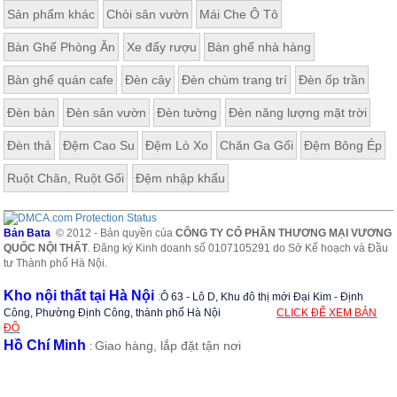
Sản phẩm khác
Chòi sân vườn
Mái Che Ô Tô
Bàn Ghế Phòng Ăn
Xe đẩy rượu
Bàn ghế nhà hàng
Bàn ghế quán cafe
Đèn cây
Đèn chùm trang trí
Đèn ốp trần
Đèn bàn
Đèn sân vườn
Đèn tường
Đèn năng lượng mặt trời
Đèn thả
Đệm Cao Su
Đệm Lò Xo
Chăn Ga Gối
Đệm Bông Ép
Ruột Chăn, Ruột Gối
Đệm nhập khẩu
Bản Bata
© 2012 - Bản quyền của
CÔNG TY CỔ PHẦN THƯƠNG MẠI VƯƠNG
QUỐC NỘI THẤT
. Đăng ký Kinh doanh số 0107105291 do Sở Kế hoạch và Đầu
tư Thành phố Hà Nội.
Kho nội thất tại Hà Nội
:
Ô 63 - Lô D, Khu đô thị mới Đại Kim - Định
Công, Phường Định Công, thành phố Hà Nội
CLICK ĐỂ XEM BẢN
ĐỒ
Hồ Chí Minh
Giao hàng, lắp đặt tận nơi
: