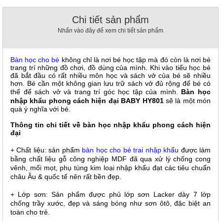
, đồ
trang
Chi tiết sản phẩm
trí
Nhấn vào đây để xem chi tiết sản phẩm
Nội
Thất
Bàn học cho bé
không chỉ là nơi bé học tập mà đó còn là nơi bé
Nhà
trang trí những đồ chơi, đồ dùng của mình. Khi vào tiểu học bé
Hàng
đã bắt đầu có rất nhiều môn học và sách vở của bé sẽ nhiều
Nội
hơn. Bé cần một không gian lưu trữ sách vở đủ rộng để bé có
Thất
thể để sách vở và trang trí góc học tập của mình.
Bàn học
Nhà
nhập khẩu phong cách hiện đại BABY HY801
sẽ là một món
Hàng
quà ý nghĩa với bé.
Thông tin chi tiết về bàn học nhập khẩu phong cách hiện
đại
+ Chất liệu: sản phẩm
bàn học cho bé trai nhập khẩu
được làm
bằng chất liệu gỗ công nghiệp MDF đã qua xử lý chống cong
vênh, mối mọt, phụ tùng kim loại nhập khẩu đạt các tiêu chuẩn
châu Âu & quốc tế nên rất bền đẹp.
+ Lớp sơn: Sản phẩm được phủ lớp sơn Lacker dày 7 lớp
chống trầy xước, đẹp và sáng bóng như sơn ôtô, đặc biệt an
toàn cho trẻ.