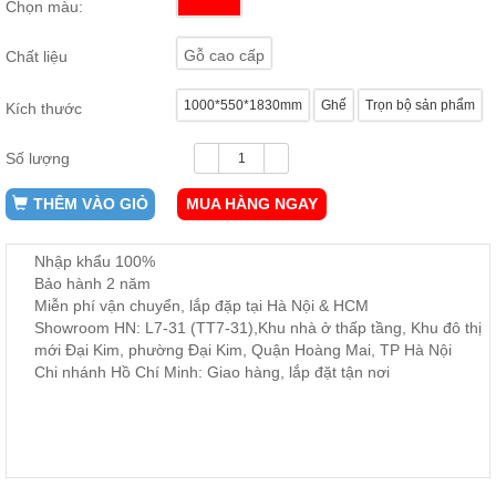
Chọn màu:
ăn,
ghế
ăn,
Gỗ cao cấp
Chất liệu
kệ
bếp
1000*550*1830mm
Ghế
Trọn bộ sản phẩm
Kích thước
Nội
Thất
Số lượng
Ban
Công,
THÊM VÀO GIỎ
MUA HÀNG NGAY
Vườn
Bàn
ghế
Nhập khẩu 100%
ban
Bảo hành 2 năm
công,
Miễn phí vận chuyển, lắp đặp tại Hà Nội & HCM
xích
đu,
Showroom HN: L7-31 (TT7-31),Khu nhà ở thấp tầng, Khu đô thị
ghế...
mới Đại Kim, phường Đại Kim, Quận Hoàng Mai, TP Hà Nội
Chi nhánh Hồ Chí Minh: Giao hàng, lắp đặt tận nơi
Phụ
Kiện
Trang
Trí
Cây
cảnh