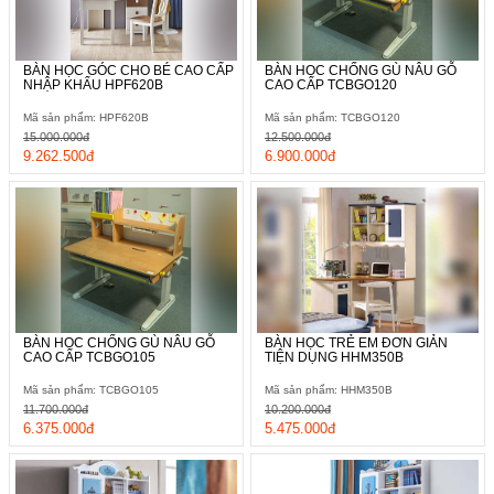
BÀN HỌC GÓC CHO BÉ CAO CẤP
BÀN HỌC CHỐNG GÙ NÂU GỖ
NHẬP KHẨU HPF620B
CAO CẤP TCBGO120
Mã sản phẩm: HPF620B
Mã sản phẩm: TCBGO120
15.000.000đ
12.500.000đ
9.262.500đ
6.900.000đ
BÀN HỌC CHỐNG GÙ NÂU GỖ
BÀN HỌC TRẺ EM ĐƠN GIẢN
CAO CẤP TCBGO105
TIỆN DỤNG HHM350B
Mã sản phẩm: TCBGO105
Mã sản phẩm: HHM350B
11.700.000đ
10.200.000đ
6.375.000đ
5.475.000đ