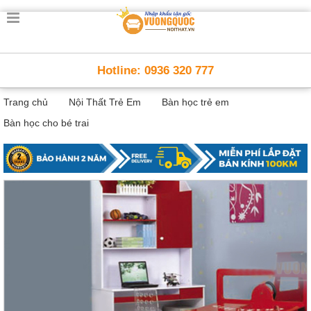
Trang
chủ
Nội
Hotline: 0936 320 777
Thất
Thông
Trang chủ
Nội Thất Trẻ Em
Bàn học trẻ em
Minh
Nội
Bàn học cho bé trai
thất
thông
minh
Nội
Thất
Trẻ
Em
Giường
tầng,
bàn
học, tủ
sách
Nội