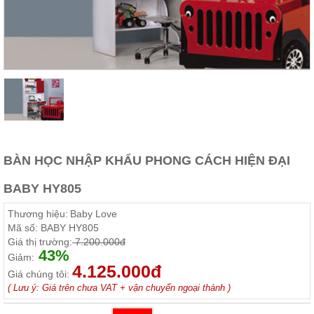
Thất
Phòng
Khách
Sofa,
tủ
rượu,
Bàn
trà...
Nội
Thất
Phòng
BÀN HỌC NHẬP KHẨU PHONG CÁCH HIỆN ĐẠI
Ngủ
Giường
BABY HY805
ngủ, tủ
áo, bàn
Thương hiệu:
Baby Love
trang
điểm
Mã số:
BABY HY805
Giá thị trường:
7.200.000đ
Nội
43%
Giảm:
Thất
4.125.000đ
Giá chúng tôi:
Phòng
( Lưu ý: Giá trên chưa VAT + vận chuyển ngoại thành )
Ăn
Bàn