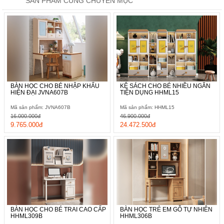
SẢN PHẨM CÙNG CHUYÊN MỤC
BÀN HỌC CHO BÉ NHẬP KHẨU
KỆ SÁCH CHO BÉ NHIỀU NGĂN
HIỆN ĐẠI JVNA607B
TIỆN DỤNG HHML15
Mã sản phẩm: JVNA607B
Mã sản phẩm: HHML15
16.000.000đ
46.900.000đ
9.765.000đ
24.472.500đ
BÀN HỌC CHO BÉ TRAI CAO CẤP
BÀN HỌC TRẺ EM GỖ TỰ NHIÊN
HHML309B
HHML306B