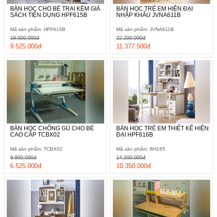
BÀN HỌC CHO BÉ TRAI KÈM GIÁ
BÀN HỌC TRẺ EM HIỆN ĐẠI
SÁCH TIỆN DỤNG HPF615B
NHẬP KHẨU JVNA611B
Mã sản phẩm: HPF615B
Mã sản phẩm: JVNA611B
19.000.000đ
22.200.000đ
9.525.000đ
11.377.500đ
BÀN HỌC CHỐNG GÙ CHO BÉ
BÀN HỌC TRẺ EM THIẾT KẾ HIỆN
CAO CẤP TCBX02
ĐẠI HPF616B
Mã sản phẩm: TCBX02
Mã sản phẩm: BH185
9.900.000đ
14.200.000đ
6.525.000đ
10.350.000đ