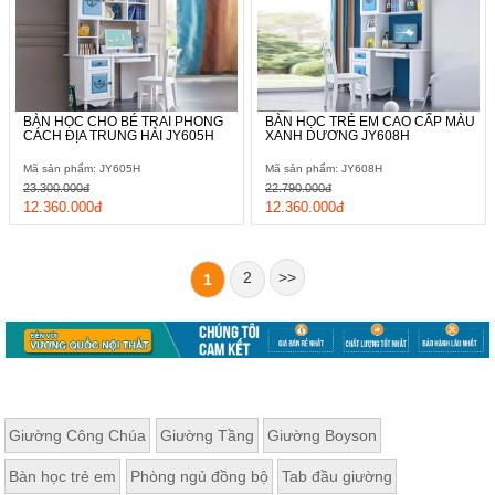
BÀN HỌC CHO BÉ TRAI PHONG
BÀN HỌC TRẺ EM CAO CẤP MÀU
CÁCH ĐỊA TRUNG HẢI JY605H
XANH DƯƠNG JY608H
Mã sản phẩm: JY605H
Mã sản phẩm: JY608H
23.300.000đ
22.790.000đ
12.360.000đ
12.360.000đ
2
>>
1
Giường Công Chúa
Giường Tầng
Giường Boyson
Bàn học trẻ em
Phòng ngủ đồng bộ
Tab đầu giường