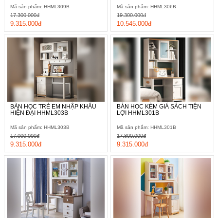
Mã sản phẩm: HHML309B
Mã sản phẩm: HHML306B
17.300.000đ
19.300.000đ
9.315.000đ
10.545.000đ
BÀN HỌC TRẺ EM NHẬP KHẨU
BÀN HỌC KÈM GIÁ SÁCH TIỆN
HIỆN ĐẠI HHML303B
LỢI HHML301B
Mã sản phẩm: HHML303B
Mã sản phẩm: HHML301B
17.000.000đ
17.800.000đ
9.315.000đ
9.315.000đ