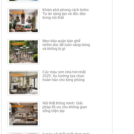
34.100.000đ
16.200.000đ
Khám phá phong cách boho:
Tự do sáng tạo và độc đáo
trong nội thất
Mẹo bảo quản bàn ghế
nhôm đúc để luôn sáng bóng
BÀN GHẾ TRANG ĐIỂM
BỘ BÀN ĂN ĐẢO MẶT ĐÁ
và không bị gỉ
THÔNG MINH HIỆN ĐẠI
PHIẾN AK3699
TÍCH HỢP SẠC...
Mã sp: HH.BTD08
Mã sp: GXD160.76
6.510.000đ
19.965.000đ
11.200.000đ
33.000.000đ
Các màu sơn nhà hot nhất
2025: Xu hướng lựa chọn
hoàn hảo cho từng phòng
Nội thất thông minh: Giải
pháp tối ưu cho không gian
sống hiện đại