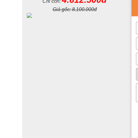
Chỉ còn:
Giá gốc:
8.100.000đ