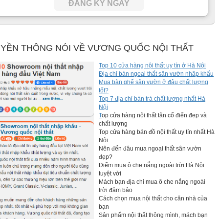
ĐĂNG KÝ NGAY
YỀN THÔNG NÓI VỀ VƯƠNG QUỐC NỘI THẤT
Top 10 cửa hàng nội thất uy tín ở Hà Nội
Địa chỉ bán ngoại thất sân vườn nhâp khẩu
Mua bàn ghế sân vườn ở đâu chất lượng
tốt?
Top 7 địa chỉ bàn trà chất lượng nhất Hà
Nội
T
op cửa hàng nội thất tân cổ điển đẹp và
chất lượng
Top cửa hàng bán đồ nội thất uy tín nhất Hà
Nội
Nên đến đâu mua ngoại thất sân vườn
đẹp?
Điểm mua ô che nắng ngoài trời Hà Nội
tuyệt vời
Mách bạn địa chỉ mua ô che nắng ngoài
trời đảm bảo
Cách chọn mua nội thất cho căn nhà của
bạn
Sản phẩm nội thất thông mình, mách bạn