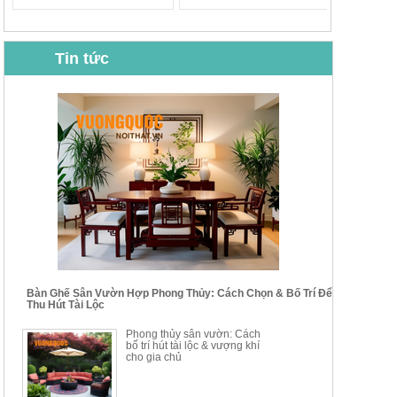
Tin tức
BỘ BÀN GHẾ CAFE NHẬP
BỘ BÀN TRÀ GỖ TỰ NHIÊN
KHẨU CAO CẤP HOY7006
PHONG CÁCH TRUNG HOA
KIỂU MỚI...
Mã sp: BT135
Mã sp: BT138.80
14.178.750đ
20.250.000đ
24.700.000đ
39.150.000đ
Bàn Ghế Sân Vườn Hợp Phong Thủy: Cách Chọn & Bố Trí Để
Thu Hút Tài Lộc
BỘ BÀN TRÀ GỖ PHONG
BỘ BÀN GHẾ CAFE KIỂU
Phong thủy sân vườn: Cách
CÁCH MỚI KẾT HỢP KHAY
DÁNG ĐƠN GIẢN HIỆN ĐẠI
bố trí hút tài lộc & vượng khí
NHÚNG TRÀ YDX
HOY8010
cho gia chủ
Mã sp: BT150.46
Mã sp: BBA90
17.617.500đ
9.217.500đ