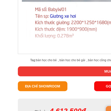
Tag:
bàn học cho bé
,
bàn học cho bé gái
,
bàn học công ch
MUA
ĐỊA CHỈ SHOWROOM
GỌ
4.612.500đ