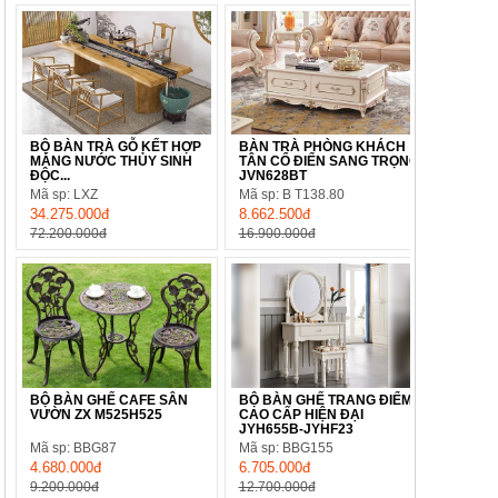
BỘ BÀN TRÀ GỖ KẾT HỢP
BÀN TRÀ PHÒNG KHÁCH
MÁNG NƯỚC THỦY SINH
TÂN CỔ ĐIỂN SANG TRỌNG
ĐỘC...
JVN628BT
Mã sp: LXZ
Mã sp: B T138.80
34.275.000đ
8.662.500đ
72.200.000đ
16.900.000đ
BỘ BÀN GHẾ CAFE SÂN
BỘ BÀN GHẾ TRANG ĐIỂM
VƯỜN ZX M525H525
CAO CẤP HIỆN ĐẠI
JYH655B-JYHF23
Mã sp: BBG87
Mã sp: BBG155
4.680.000đ
6.705.000đ
9.200.000đ
12.700.000đ