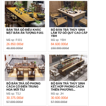
BÀN TRÀ GỖ ĐIÊU KHẮC
BỘ BÀN TRÀ THỦY SINH
MẶT BÀN ẤN TƯỢNG PJ01
LÀM TỪ GỖ QUÝ CAO CẤP
YBH
Mã sp: PJ01
Mã sp: YBH
26.850.000đ
84.600.000đ
48.300.000đ
150.900.000đ
BỘ BÀN TRÀ GỖ PHONG
BỘ BÀN TRÀ THỦY SINH
CÁCH CỔ ĐIỂN TRUNG
KẾT HỢP PHONG CÁCH
HOA MỚI TSJ
THIỀN PHƯƠNG...
Mã sp: TSJ
Mã sp: JH
30.375.000đ
30.600.000đ
57.000.000đ
57.900.000đ