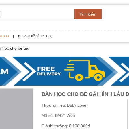
Tìm kiếm
20777
| (9 - 21h kể cả T7, CN)
 học cho bé gái
BÀN HỌC CHO BÉ GÁI HÌNH LÂU 
Thương hiệu:
Baby Love
Mã số:
BABY W05
Giá thị trường:
8.100.000đ