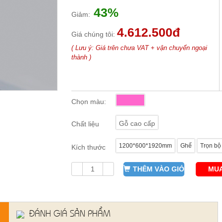
43%
Giảm:
4.612.500đ
Giá chúng tôi:
( Lưu ý: Giá trên chưa VAT + vận chuyển ngoại
thành )
Chọn màu:
Gỗ cao cấp
Chất liệu
1200*600*1920mm
Ghế
Trọn bộ
Kích thước
THÊM VÀO GIỎ
MUA
ĐÁNH GIÁ SẢN PHẨM