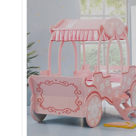
, đồ
trang
trí
Nội
Thất
Nhà
Hàng
Nội
Thất
Nhà
Hàng