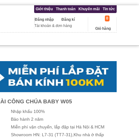
Giới thiệu
Thanh toán
Khuyến mãi
Tin tức
0
Đăng nhập
Đăng kí
Tài khoản & đơn hàng
Giỏ hàng
ĐÀI CÔNG CHÚA BABY W05
Nhập khẩu 100%
Bảo hành 2 năm
Miễn phí vận chuyển, lắp đặp tại Hà Nội & HCM
Showroom HN: L7-31 (TT7-31),Khu nhà ở thấp