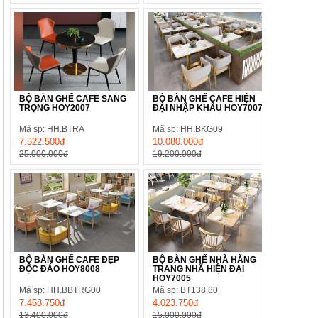
BỘ BÀN GHẾ CAFE SANG
BỘ BÀN GHẾ CAFE HIỆN
TRỌNG HOY2007
ĐẠI NHẬP KHẨU HOY7007
Mã sp: HH.BTRA
Mã sp: HH.BKG09
7.522.500đ
10.080.000đ
25.000.000đ
19.200.000đ
BỘ BÀN GHẾ CAFE ĐẸP
BỘ BÀN GHẾ NHÀ HÀNG
ĐỘC ĐÁO HOY8008
TRANG NHÃ HIỆN ĐẠI
HOY7005
Mã sp: HH.BBTRG00
Mã sp: BT138.80
7.458.750đ
4.023.750đ
13.400.000đ
15.000.000đ