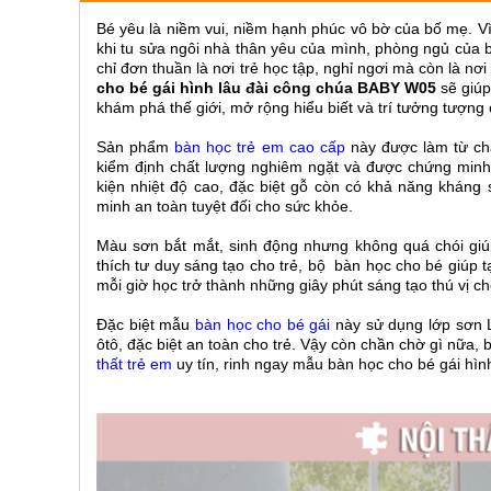
ăn,
Bé yêu là niềm vui, niềm hạnh phúc vô bờ của bố mẹ. V
ghế
ăn,
khi tu sửa ngôi nhà thân yêu của mình, phòng ngủ của
kệ
chỉ đơn thuần là nơi trẻ học tập, nghỉ ngơi mà còn là n
bếp
cho bé gái hình lâu đài công chúa BABY W05
sẽ giú
khám phá thế giới, mở rộng hiểu biết và trí tưởng tượng 
Nội
Thất
Sản phẩm
bàn học trẻ em cao cấp
này
được làm từ chấ
kiểm định chất lượng nghiêm ngặt và được chứng minh 
Ban
kiện nhiệt độ cao, đặc biệt gỗ còn có khả năng khán
Công,
minh an toàn tuyệt đối cho sức khỏe.
Vườn
Bàn
Màu sơn bắt mắt, sinh động nhưng không quá chói giúp
ghế
thích tư duy sáng tạo cho trẻ, bộ bàn học cho bé giúp 
ban
mỗi giờ học trở thành những giây phút sáng tạo thú vị ch
công,
xích
đu,
Đặc biệt mẫu
bàn học cho bé gái
này sử dụng lớp sơn L
ghế...
ôtô, đặc biệt an toàn cho trẻ.
Vậy còn chần chờ gì nữa, b
thất trẻ em
uy tín, rinh ngay mẫu bàn học cho bé gái hìn
Phụ
Kiện
Trang
Trí
Cây
cảnh