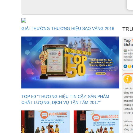
GIẢI THƯỞNG THƯƠNG HIỆU SAO VÀNG 2016
TRU
TOP 50 "THƯƠNG HIỆU TIN CẬY, SẢN PHẨM
CHẤT LƯỢNG, DỊCH VỤ TẬN TÂM 2017"