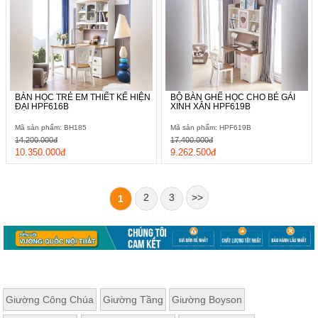
BÀN HỌC TRẺ EM THIẾT KẾ HIỆN
BỘ BÀN GHẾ HỌC CHO BÉ GÁI
ĐẠI HPF616B
XINH XẮN HPF619B
Mã sản phẩm: BH185
Mã sản phẩm: HPF619B
14.200.000đ
17.400.000đ
10.350.000đ
9.262.500đ
2
3
>>
1
Giường Công Chúa
Giường Tầng
Giường Boyson