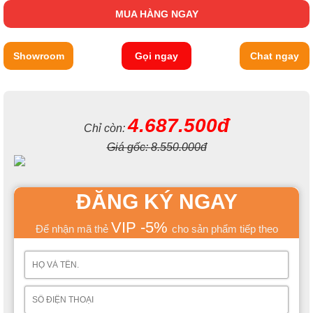
MUA HÀNG NGAY
Showroom
Gọi ngay
Chat ngay
4.687.500đ
Chỉ còn:
Giá gốc:
8.550.000đ
ĐĂNG KÝ NGAY
VIP -5%
Để nhận mã thẻ
cho sản phẩm tiếp theo