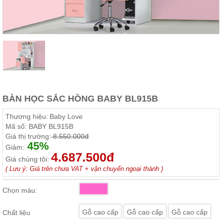
Thất
Phòng
Khách
Sofa,
tủ
rượu,
Bàn
trà...
Nội
BÀN HỌC SẮC HỒNG BABY BL915B
Thất
Phòng
Thương hiệu:
Baby Love
Ngủ
Mã số:
BABY BL915B
Giường
Giá thị trường:
8.550.000đ
ngủ, tủ
45%
áo, bàn
Giảm:
trang
4.687.500đ
Giá chúng tôi:
điểm
( Lưu ý: Giá trên chưa VAT + vận chuyển ngoại thành )
Nội
Thất
Chọn màu:
Phòng
Ăn
Gỗ cao cấp
Gỗ cao cấp
Gỗ cao cấp
Chất liệu
Bàn