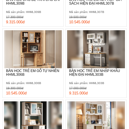
HHML309B
SÁCH HIỆN ĐẠI HHML307B
Mã sản phẩm: HHML309B
Mã sản phẩm: HHML307B
17.300.000đ
19.500.000đ
9.315.000đ
10.545.000đ
BÀN HỌC TRẺ EM GỖ TỰ NHIÊN
BÀN HỌC TRẺ EM NHẬP KHẨU
HHML306B
HIỆN ĐẠI HHML303B
Mã sản phẩm: HHML306B
Mã sản phẩm: HHML303B
19.300.000đ
17.000.000đ
10.545.000đ
9.315.000đ