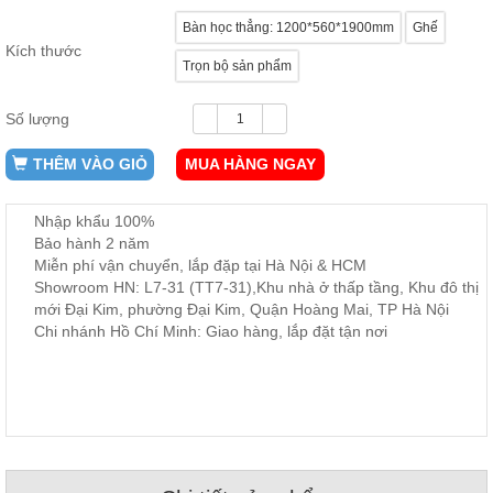
ăn,
Bàn học thẳng: 1200*560*1900mm
Ghế
ghế
ăn,
Kích thước
kệ
Trọn bộ sản phẩm
bếp
Số lượng
Nội
Thất
THÊM VÀO GIỎ
MUA HÀNG NGAY
Ban
Công,
Vườn
Nhập khẩu 100%
Bàn
Bảo hành 2 năm
ghế
Miễn phí vận chuyển, lắp đặp tại Hà Nội & HCM
ban
Showroom HN: L7-31 (TT7-31),Khu nhà ở thấp tầng, Khu đô thị
công,
xích
mới Đại Kim, phường Đại Kim, Quận Hoàng Mai, TP Hà Nội
đu,
Chi nhánh Hồ Chí Minh: Giao hàng, lắp đặt tận nơi
ghế...
Phụ
Kiện
Trang
Trí
Cây
cảnh