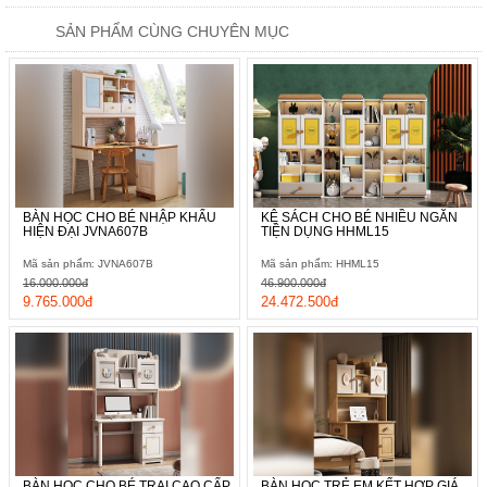
SẢN PHẨM CÙNG CHUYÊN MỤC
BÀN HỌC CHO BÉ NHẬP KHẨU
KỆ SÁCH CHO BÉ NHIỀU NGĂN
HIỆN ĐẠI JVNA607B
TIỆN DỤNG HHML15
Mã sản phẩm: JVNA607B
Mã sản phẩm: HHML15
16.000.000đ
46.900.000đ
9.765.000đ
24.472.500đ
BÀN HỌC CHO BÉ TRAI CAO CẤP
BÀN HỌC TRẺ EM KẾT HỢP GIÁ