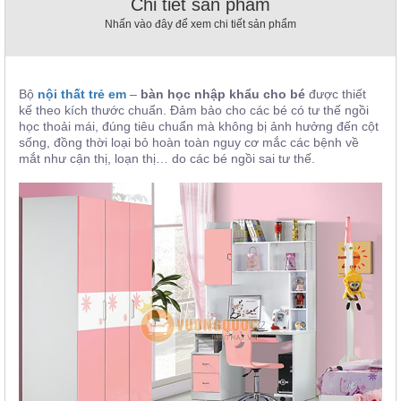
Chi tiết sản phẩm
, đồ
Nhấn vào đây để xem chi tiết sản phẩm
trang
trí
Nội
Thất
Bộ
nội thất trẻ em
–
bàn học nhập khẩu cho bé
được thiết
kế theo kích thước chuẩn. Đảm bảo cho các bé có tư thế ngồi
Nhà
học thoải mái, đúng tiêu chuẩn mà không bị ảnh hưởng đến cột
Hàng
sống, đồng thời loại bỏ hoàn toàn nguy cơ mắc các bệnh về
Nội
mắt như cận thị, loạn thị… do các bé ngồi sai tư thế.
Thất
Nhà
Hàng