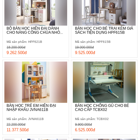
BỘ BÀN HỌC HIỆN ĐẠI DÀNH
BÀN HỌC CHO BÉ TRAI KÈM GIÁ
CHO NÀNG CÔNG CHÚA NHỎ...
SÁCH TIỆN DỤNG HPF615B
Mã sản phẩm: HPF621B
Mã sản phẩm: HPF615B
18.200.000đ
19.000.000đ
9.262.500đ
9.525.000đ
BÀN HỌC TRẺ EM HIỆN ĐẠI
BÀN HỌC CHỐNG GÙ CHO BÉ
NHẬP KHẨU JVNA611B
CAO CẤP TCBX02
Mã sản phẩm: JVNA611B
Mã sản phẩm: TCBX02
22.200.000đ
9.900.000đ
11.377.500đ
6.525.000đ