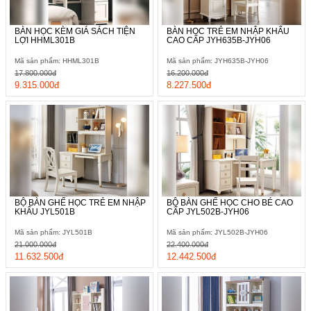
BÀN HỌC KÈM GIÁ SÁCH TIỆN
BÀN HỌC TRẺ EM NHẬP KHẨU
LỢI HHML301B
CAO CẤP JYH635B-JYH06
Mã sản phẩm: HHML301B
Mã sản phẩm: JYH635B-JYH06
17.800.000đ
16.200.000đ
9.315.000đ
8.227.500đ
BỘ BÀN GHẾ HỌC TRẺ EM NHẬP
BỘ BÀN GHẾ HỌC CHO BÉ CAO
KHẨU JYL501B
CẤP JYL502B-JYH06
Mã sản phẩm: JYL501B
Mã sản phẩm: JYL502B-JYH06
21.000.000đ
22.400.000đ
11.632.500đ
12.442.500đ