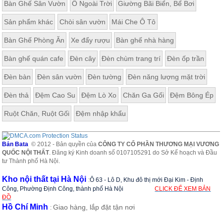
Bàn Ghế Sân Vườn
Ô Ngoài Trời
Giường Bãi Biển, Bể Bơi
Sản phẩm khác
Chòi sân vườn
Mái Che Ô Tô
Bàn Ghế Phòng Ăn
Xe đẩy rượu
Bàn ghế nhà hàng
Bàn ghế quán cafe
Đèn cây
Đèn chùm trang trí
Đèn ốp trần
Đèn bàn
Đèn sân vườn
Đèn tường
Đèn năng lượng mặt trời
Đèn thả
Đệm Cao Su
Đệm Lò Xo
Chăn Ga Gối
Đệm Bông Ép
Ruột Chăn, Ruột Gối
Đệm nhập khẩu
Bản Bata
© 2012 - Bản quyền của
CÔNG TY CỔ PHẦN THƯƠNG MẠI VƯƠNG
QUỐC NỘI THẤT
. Đăng ký Kinh doanh số 0107105291 do Sở Kế hoạch và Đầu
tư Thành phố Hà Nội.
Kho nội thất tại Hà Nội
:
Ô 63 - Lô D, Khu đô thị mới Đại Kim - Định
Công, Phường Định Công, thành phố Hà Nội
CLICK ĐỂ XEM BẢN
ĐỒ
Hồ Chí Minh
Giao hàng, lắp đặt tận nơi
: