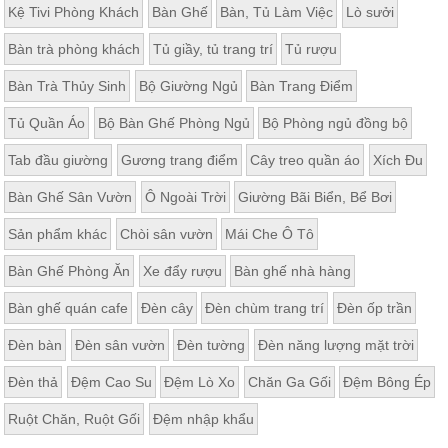
Kệ Tivi Phòng Khách
Bàn Ghế
Bàn, Tủ Làm Việc
Lò sưởi
Bàn trà phòng khách
Tủ giầy, tủ trang trí
Tủ rượu
Bàn Trà Thủy Sinh
Bộ Giường Ngủ
Bàn Trang Điểm
Tủ Quần Áo
Bộ Bàn Ghế Phòng Ngủ
Bộ Phòng ngủ đồng bộ
Tab đầu giường
Gương trang điểm
Cây treo quần áo
Xích Đu
Bàn Ghế Sân Vườn
Ô Ngoài Trời
Giường Bãi Biển, Bể Bơi
Sản phẩm khác
Chòi sân vườn
Mái Che Ô Tô
Bàn Ghế Phòng Ăn
Xe đẩy rượu
Bàn ghế nhà hàng
Bàn ghế quán cafe
Đèn cây
Đèn chùm trang trí
Đèn ốp trần
Đèn bàn
Đèn sân vườn
Đèn tường
Đèn năng lượng mặt trời
Đèn thả
Đệm Cao Su
Đệm Lò Xo
Chăn Ga Gối
Đệm Bông Ép
Ruột Chăn, Ruột Gối
Đệm nhập khẩu