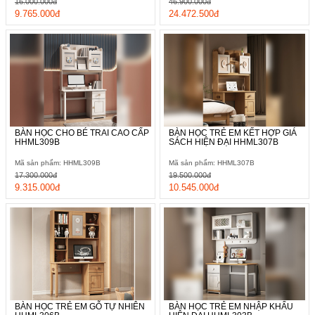
16.000.000đ
46.900.000đ
9.765.000đ
24.472.500đ
BÀN HỌC CHO BÉ TRAI CAO CẤP
BÀN HỌC TRẺ EM KẾT HỢP GIÁ
HHML309B
SÁCH HIỆN ĐẠI HHML307B
Mã sản phẩm: HHML309B
Mã sản phẩm: HHML307B
17.300.000đ
19.500.000đ
9.315.000đ
10.545.000đ
BÀN HỌC TRẺ EM GỖ TỰ NHIÊN
BÀN HỌC TRẺ EM NHẬP KHẨU