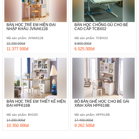
BÀN HỌC TRẺ EM HIỆN ĐẠI
BÀN HỌC CHỐNG GÙ CHO BÉ
NHẬP KHẨU JVNA611B
CAO CẤP TCBX02
Mã sản phẩm: JVNA611B
Mã sản phẩm: TCBX02
22.200.000đ
9.900.000đ
11.377.500đ
6.525.000đ
BÀN HỌC TRẺ EM THIẾT KẾ HIỆN
BỘ BÀN GHẾ HỌC CHO BÉ GÁI
ĐẠI HPF616B
XINH XẮN HPF619B
Mã sản phẩm: BH185
Mã sản phẩm: HPF619B
14.200.000đ
17.400.000đ
10.350.000đ
9.262.500đ