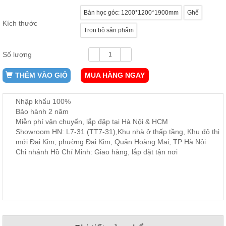
ăn,
Bàn học góc: 1200*1200*1900mm
Ghế
ghế
ăn,
Kích thước
kệ
Trọn bộ sản phẩm
bếp
Số lượng
Nội
Thất
THÊM VÀO GIỎ
MUA HÀNG NGAY
Ban
Công,
Vườn
Nhập khẩu 100%
Bàn
Bảo hành 2 năm
ghế
Miễn phí vận chuyển, lắp đặp tại Hà Nội & HCM
ban
Showroom HN: L7-31 (TT7-31),Khu nhà ở thấp tầng, Khu đô thị
công,
xích
mới Đại Kim, phường Đại Kim, Quận Hoàng Mai, TP Hà Nội
đu,
Chi nhánh Hồ Chí Minh: Giao hàng, lắp đặt tận nơi
ghế...
Phụ
Kiện
Trang
Trí
Cây
cảnh