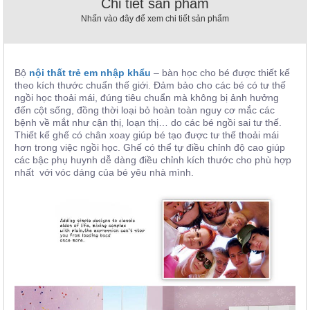
Chi tiết sản phẩm
, đồ
Nhấn vào đây để xem chi tiết sản phẩm
trang
trí
Nội
Thất
Bộ
nội thất trẻ em nhập khẩu
– bàn học cho bé được thiết kế
theo kích thước chuẩn thế giới. Đảm bảo cho các bé có tư thế
Nhà
ngồi học thoải mái, đúng tiêu chuẩn mà không bị ảnh hưởng
Hàng
đến cột sống, đồng thời loại bỏ hoàn toàn nguy cơ mắc các
Nội
bệnh về mắt như cận thị, loạn thị… do các bé ngồi sai tư thế.
Thất
Thiết kế ghế có chân xoay giúp bé tạo được tư thế thoải mái
Nhà
hơn trong việc ngồi học. Ghế có thể tự điều chỉnh độ cao giúp
Hàng
các bậc phụ huynh dễ dàng điều chỉnh kích thước cho phù hợp
nhất với vóc dáng của bé yêu nhà mình.