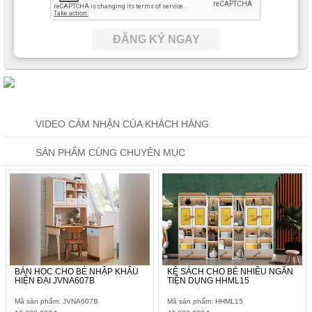
ĐĂNG KÝ NGAY
VIDEO CẢM NHẬN CỦA KHÁCH HÀNG
SẢN PHẨM CÙNG CHUYÊN MỤC
BÀN HỌC CHO BÉ NHẬP KHẨU
KỆ SÁCH CHO BÉ NHIỀU NGĂN
HIỆN ĐẠI JVNA607B
TIỆN DỤNG HHML15
Mã sản phẩm: JVNA607B
Mã sản phẩm: HHML15