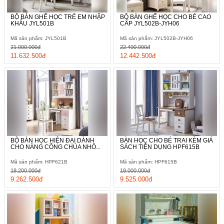
BỘ BÀN GHẾ HỌC TRẺ EM NHẬP
BỘ BÀN GHẾ HỌC CHO BÉ CAO
KHẨU JYL501B
CẤP JYL502B-JYH06
Mã sản phẩm: JYL501B
Mã sản phẩm: JYL502B-JYH06
21.000.000đ
22.400.000đ
11.632.500đ
12.442.500đ
BỘ BÀN HỌC HIỆN ĐẠI DÀNH
BÀN HỌC CHO BÉ TRAI KÈM GIÁ
CHO NÀNG CÔNG CHÚA NHỎ...
SÁCH TIỆN DỤNG HPF615B
Mã sản phẩm: HPF621B
Mã sản phẩm: HPF615B
18.200.000đ
19.000.000đ
9.262.500đ
9.525.000đ