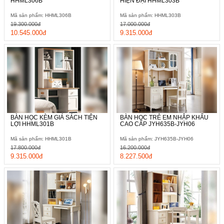
HHML306B
HIỆN ĐẠI HHML303B
Mã sản phẩm: HHML306B
Mã sản phẩm: HHML303B
19.300.000đ
17.000.000đ
10.545.000đ
9.315.000đ
BÀN HỌC KÈM GIÁ SÁCH TIỆN
BÀN HỌC TRẺ EM NHẬP KHẨU
LỢI HHML301B
CAO CẤP JYH635B-JYH06
Mã sản phẩm: HHML301B
Mã sản phẩm: JYH635B-JYH06
17.800.000đ
16.200.000đ
9.315.000đ
8.227.500đ