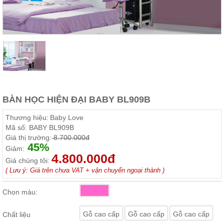
Thất
Phòng
Khách
Sofa,
tủ
rượu,
Bàn
trà...
Nội
BÀN HỌC HIỆN ĐẠI BABY BL909B
Thất
Phòng
Thương hiệu:
Baby Love
Ngủ
Mã số:
BABY BL909B
Giường
Giá thị trường:
8.700.000đ
ngủ, tủ
45%
áo, bàn
Giảm:
trang
4.800.000đ
Giá chúng tôi:
điểm
( Lưu ý: Giá trên chưa VAT + vận chuyển ngoại thành )
Nội
Thất
Chọn màu:
Phòng
Ăn
Gỗ cao cấp
Gỗ cao cấp
Gỗ cao cấp
Chất liệu
Bàn