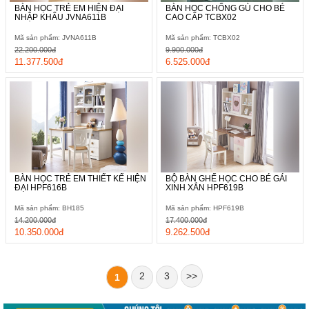
BÀN HỌC TRẺ EM HIỆN ĐẠI
BÀN HỌC CHỐNG GÙ CHO BÉ
NHẬP KHẨU JVNA611B
CAO CẤP TCBX02
Mã sản phẩm: JVNA611B
Mã sản phẩm: TCBX02
22.200.000đ
9.900.000đ
11.377.500đ
6.525.000đ
BÀN HỌC TRẺ EM THIẾT KẾ HIỆN
BỘ BÀN GHẾ HỌC CHO BÉ GÁI
ĐẠI HPF616B
XINH XẮN HPF619B
Mã sản phẩm: BH185
Mã sản phẩm: HPF619B
14.200.000đ
17.400.000đ
10.350.000đ
9.262.500đ
2
3
>>
1