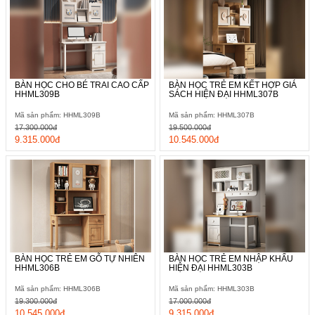
BÀN HỌC CHO BÉ TRAI CAO CẤP
BÀN HỌC TRẺ EM KẾT HỢP GIÁ
HHML309B
SÁCH HIỆN ĐẠI HHML307B
Mã sản phẩm: HHML309B
Mã sản phẩm: HHML307B
17.300.000đ
19.500.000đ
9.315.000đ
10.545.000đ
BÀN HỌC TRẺ EM GỖ TỰ NHIÊN
BÀN HỌC TRẺ EM NHẬP KHẨU
HHML306B
HIỆN ĐẠI HHML303B
Mã sản phẩm: HHML306B
Mã sản phẩm: HHML303B
19.300.000đ
17.000.000đ
10.545.000đ
9.315.000đ