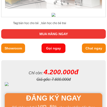
Tag:
bàn học cho bé
,
bàn học cho bé trai
MUA HÀNG NGAY
Showroom
Gọi ngay
Chat ngay
4.200.000đ
Chỉ còn:
Giá gốc:
7.600.000đ
ĐĂNG KÝ NGAY
VIP -5%