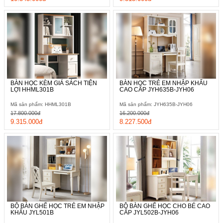
BÀN HỌC KÈM GIÁ SÁCH TIỆN
BÀN HỌC TRẺ EM NHẬP KHẨU
LỢI HHML301B
CAO CẤP JYH635B-JYH06
Mã sản phẩm: HHML301B
Mã sản phẩm: JYH635B-JYH06
17.800.000đ
16.200.000đ
9.315.000đ
8.227.500đ
BỘ BÀN GHẾ HỌC TRẺ EM NHẬP
BỘ BÀN GHẾ HỌC CHO BÉ CAO
KHẨU JYL501B
CẤP JYL502B-JYH06