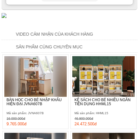
VIDEO CẢM NHẬN CỦA KHÁCH HÀNG
SẢN PHẨM CÙNG CHUYÊN MỤC
BÀN HỌC CHO BÉ NHẬP KHẨU
KỆ SÁCH CHO BÉ NHIỀU NGĂN
HIỆN ĐẠI JVNA607B
TIỆN DỤNG HHML15
Mã sản phẩm: JVNA607B
Mã sản phẩm: HHML15
16.000.000đ
46.900.000đ
9.765.000đ
24.472.500đ