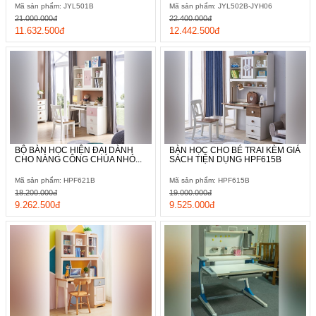
Mã sản phẩm: JYL501B
Mã sản phẩm: JYL502B-JYH06
21.000.000đ
22.400.000đ
11.632.500đ
12.442.500đ
BỘ BÀN HỌC HIỆN ĐẠI DÀNH
BÀN HỌC CHO BÉ TRAI KÈM GIÁ
CHO NÀNG CÔNG CHÚA NHỎ...
SÁCH TIỆN DỤNG HPF615B
Mã sản phẩm: HPF621B
Mã sản phẩm: HPF615B
18.200.000đ
19.000.000đ
9.262.500đ
9.525.000đ