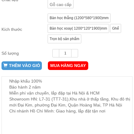
ăn,
Gỗ cao cấp
ghế
ăn,
kệ
Bàn học thẳng (1200*580*1900)mm
bếp
Bàn học xoay( 1200*120*1900)mm
Ghế
Kích thước
Nội
Trọn bộ sản phẩm
Thất
Ban
Công,
Số lượng
Vườn
Bàn
THÊM VÀO GIỎ
MUA HÀNG NGAY
ghế
ban
công,
Nhập khẩu 100%
xích
Bảo hành 2 năm
đu,
ghế...
Miễn phí vận chuyển, lắp đặp tại Hà Nội & HCM
Showroom HN: L7-31 (TT7-31),Khu nhà ở thấp tầng, Khu đô thị
Phụ
mới Đại Kim, phường Đại Kim, Quận Hoàng Mai, TP Hà Nội
Kiện
Chi nhánh Hồ Chí Minh: Giao hàng, lắp đặt tận nơi
Trang
Trí
Cây
cảnh