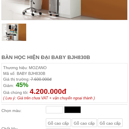
Thất
Phòng
Khách
Sofa,
tủ
rượu,
Bàn
trà...
Nội
Thất
BÀN HỌC HIỆN ĐẠI BABY BJH830B
Phòng
Thương hiệu:
MOZANO
Ngủ
Mã số:
BABY BJH830B
Giường
Giá thị trường:
7.600.000đ
ngủ, tủ
45%
áo, bàn
Giảm:
trang
4.200.000đ
Giá chúng tôi:
điểm
( Lưu ý: Giá trên chưa VAT + vận chuyển ngoại thành )
Nội
Thất
Chọn màu:
Phòng
Ăn
Gỗ cao cấp
Gỗ cao cấp
Gỗ cao cấp
Bàn
Chất liệu