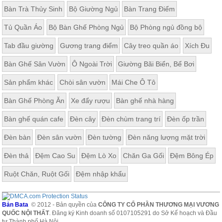
Bàn Trà Thủy Sinh
Bộ Giường Ngủ
Bàn Trang Điểm
Tủ Quần Áo
Bộ Bàn Ghế Phòng Ngủ
Bộ Phòng ngủ đồng bộ
Tab đầu giường
Gương trang điểm
Cây treo quần áo
Xích Đu
Bàn Ghế Sân Vườn
Ô Ngoài Trời
Giường Bãi Biển, Bể Bơi
Sản phẩm khác
Chòi sân vườn
Mái Che Ô Tô
Bàn Ghế Phòng Ăn
Xe đẩy rượu
Bàn ghế nhà hàng
Bàn ghế quán cafe
Đèn cây
Đèn chùm trang trí
Đèn ốp trần
Đèn bàn
Đèn sân vườn
Đèn tường
Đèn năng lượng mặt trời
Đèn thả
Đệm Cao Su
Đệm Lò Xo
Chăn Ga Gối
Đệm Bông Ép
Ruột Chăn, Ruột Gối
Đệm nhập khẩu
Bản Bata
© 2012 - Bản quyền của
CÔNG TY CỔ PHẦN THƯƠNG MẠI VƯƠNG
QUỐC NỘI THẤT
. Đăng ký Kinh doanh số 0107105291 do Sở Kế hoạch và Đầu
tư Thành phố Hà Nội.