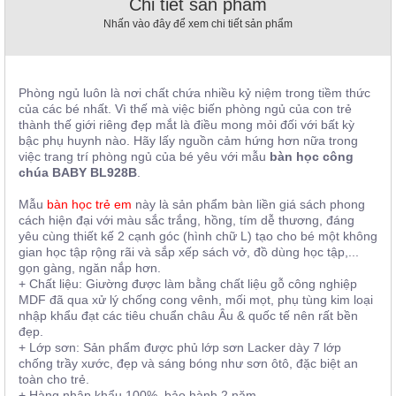
Chi tiết sản phẩm
, đồ
Nhấn vào đây để xem chi tiết sản phẩm
trang
trí
Nội
Thất
Phòng ngủ luôn là nơi chất chứa nhiều kỷ niệm trong tiềm thức
của các bé nhất. Vì thế mà việc biến phòng ngủ của con trẻ
Nhà
thành thế giới riêng đẹp mắt là điều mong mỏi đối với bất kỳ
Hàng
bậc phụ huynh nào. Hãy lấy nguồn cảm hứng hơn nữa trong
Nội
việc trang trí phòng ngủ của bé yêu với mẫu
bàn học công
Thất
chúa BABY BL928B
.
Nhà
Hàng
Mẫu
bàn học trẻ em
này là sản phẩm bàn liền giá sách phong
cách hiện đại với màu sắc trắng, hồng, tím dễ thương, đáng
yêu cùng thiết kế 2 cạnh góc (hình chữ L) tạo cho bé một không
gian học tập rộng rãi và sắp xếp sách vở, đồ dùng học tập,...
gọn gàng, ngăn nắp hơn.
+ Chất liệu: Giường được làm bằng chất liệu gỗ công nghiệp
MDF đã qua xử lý chống cong vênh, mối mọt, phụ tùng kim loại
nhập khẩu đạt các tiêu chuẩn châu Âu & quốc tế nên rất bền
đẹp.
+ Lớp sơn: Sản phẩm được phủ lớp sơn Lacker dày 7 lớp
chống trầy xước, đẹp và sáng bóng như sơn ôtô, đặc biệt an
toàn cho trẻ.
+ Hàng nhập khẩu 100%, bảo hành 2 năm.