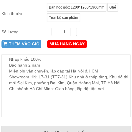
ăn,
Bàn học góc: 1200*1200*1900mm
Ghế
ghế
ăn,
Kích thước
kệ
Trọn bộ sản phẩm
bếp
Số lượng
Nội
Thất
THÊM VÀO GIỎ
MUA HÀNG NGAY
Ban
Công,
Vườn
Nhập khẩu 100%
Bàn
Bảo hành 2 năm
ghế
Miễn phí vận chuyển, lắp đặp tại Hà Nội & HCM
ban
Showroom HN: L7-31 (TT7-31),Khu nhà ở thấp tầng, Khu đô thị
công,
xích
mới Đại Kim, phường Đại Kim, Quận Hoàng Mai, TP Hà Nội
đu,
Chi nhánh Hồ Chí Minh: Giao hàng, lắp đặt tận nơi
ghế...
Phụ
Kiện
Trang
Trí
Cây
cảnh