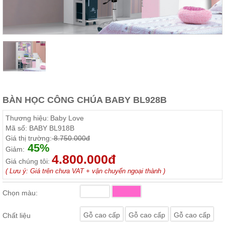
Thất
Phòng
Khách
Sofa,
tủ
rượu,
Bàn
trà...
Nội
BÀN HỌC CÔNG CHÚA BABY BL928B
Thất
Phòng
Thương hiệu:
Baby Love
Ngủ
Mã số:
BABY BL918B
Giường
Giá thị trường:
8.750.000đ
ngủ, tủ
45%
áo, bàn
Giảm:
trang
4.800.000đ
Giá chúng tôi:
điểm
( Lưu ý: Giá trên chưa VAT + vận chuyển ngoại thành )
Nội
Thất
Chọn màu:
Phòng
Ăn
Gỗ cao cấp
Gỗ cao cấp
Gỗ cao cấp
Chất liệu
Bàn