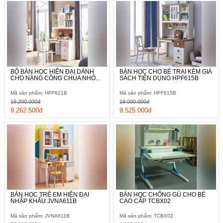
BỘ BÀN HỌC HIỆN ĐẠI DÀNH
BÀN HỌC CHO BÉ TRAI KÈM GIÁ
CHO NÀNG CÔNG CHÚA NHỎ...
SÁCH TIỆN DỤNG HPF615B
Mã sản phẩm: HPF621B
Mã sản phẩm: HPF615B
18.200.000đ
19.000.000đ
9.262.500đ
9.525.000đ
BÀN HỌC TRẺ EM HIỆN ĐẠI
BÀN HỌC CHỐNG GÙ CHO BÉ
NHẬP KHẨU JVNA611B
CAO CẤP TCBX02
Mã sản phẩm: JVNA611B
Mã sản phẩm: TCBX02