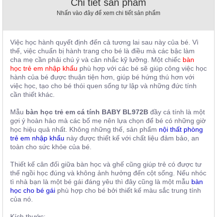
Chi tiết sản phẩm
, đồ
Nhấn vào đây để xem chi tiết sản phẩm
trang
trí
Nội
Việc học hành quyết định đến cả tương lai sau này của bé. Vì
Thất
thế, việc chuẩn bị hành trang cho bé là điều mà các bậc làm
cha mẹ cần phải chú ý và cân nhắc kỹ lưỡng. Một chiếc
bàn
Nhà
học trẻ em nhập khẩu
phù hợp với các bé sẽ giúp công việc học
Hàng
hành của bé được thuận tiện hơn, giúp bé hứng thú hơn với
Nội
việc học, tạo cho bé thói quen sống tự lập và những đức tính
Thất
cần thiết khác.
Nhà
Hàng
Mẫu
bàn học trẻ em cá tính BABY BL972B
đầy cá tính là một
gợi ý hoàn hảo mà các bố mẹ nên lựa chọn để bé có những giờ
học hiệu quả nhất. Không những thế, sản phẩm
nội thất phòng
trẻ em nhập khẩu
này được thiết kế với chất liệu đảm bảo, an
toàn cho sức khỏe của bé.
Thiết kế cân đối giữa bàn học và ghế cũng giúp trẻ có được tư
thế ngồi học đúng và không ảnh hưởng đến cột sống. Nếu nhóc
tì nhà bạn là một bé gái đáng yêu thì đây cũng là một mẫu
bàn
học cho bé gái
phù hợp cho bé bởi thiết kế màu sắc trung tính
của nó.
Kích thước: