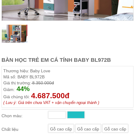
Thất
Phòng
Khách
Sofa,
tủ
rượu,
Bàn
trà...
Nội
BÀN HỌC TRẺ EM CÁ TÍNH BABY BL972B
Thất
Phòng
Thương hiệu:
Baby Love
Ngủ
Mã số:
BABY BL972B
Giường
Giá thị trường:
8.350.000đ
ngủ, tủ
44%
áo, bàn
Giảm:
trang
4.687.500đ
Giá chúng tôi:
điểm
( Lưu ý: Giá trên chưa VAT + vận chuyển ngoại thành )
Nội
Thất
Chọn màu:
Phòng
Ăn
Gỗ cao cấp
Gỗ cao cấp
Gỗ cao cấp
Chất liệu
Bàn