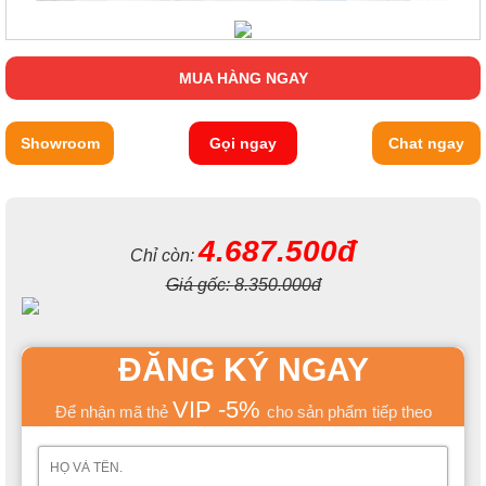
MUA HÀNG NGAY
Showroom
Gọi ngay
Chat ngay
4.687.500đ
Chỉ còn:
Giá gốc:
8.350.000đ
ĐĂNG KÝ NGAY
VIP -5%
Để nhận mã thẻ
cho sản phẩm tiếp theo