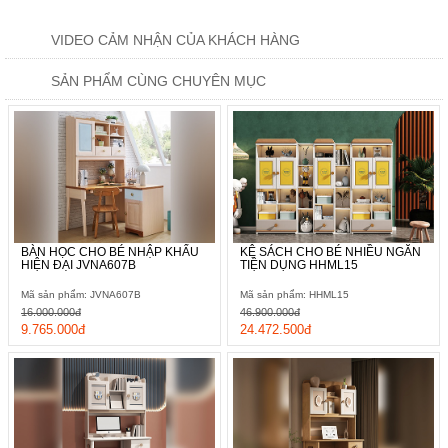
VIDEO CẢM NHẬN CỦA KHÁCH HÀNG
SẢN PHẨM CÙNG CHUYÊN MỤC
BÀN HỌC CHO BÉ NHẬP KHẨU
KỆ SÁCH CHO BÉ NHIỀU NGĂN
HIỆN ĐẠI JVNA607B
TIỆN DỤNG HHML15
Mã sản phẩm: JVNA607B
Mã sản phẩm: HHML15
16.000.000đ
46.900.000đ
9.765.000đ
24.472.500đ