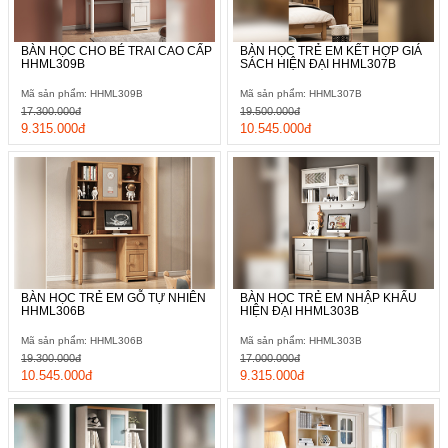
BÀN HỌC CHO BÉ TRAI CAO CẤP
BÀN HỌC TRẺ EM KẾT HỢP GIÁ
HHML309B
SÁCH HIỆN ĐẠI HHML307B
Mã sản phẩm: HHML309B
Mã sản phẩm: HHML307B
17.300.000đ
19.500.000đ
9.315.000đ
10.545.000đ
BÀN HỌC TRẺ EM GỖ TỰ NHIÊN
BÀN HỌC TRẺ EM NHẬP KHẨU
HHML306B
HIỆN ĐẠI HHML303B
Mã sản phẩm: HHML306B
Mã sản phẩm: HHML303B
19.300.000đ
17.000.000đ
10.545.000đ
9.315.000đ