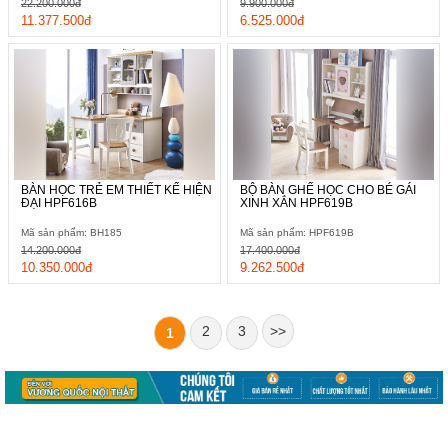
22.200.000đ
9.900.000đ
11.377.500đ
6.525.000đ
BÀN HỌC TRẺ EM THIẾT KẾ HIỆN
BỘ BÀN GHẾ HỌC CHO BÉ GÁI
ĐẠI HPF616B
XINH XẮN HPF619B
Mã sản phẩm: BH185
Mã sản phẩm: HPF619B
14.200.000đ
17.400.000đ
10.350.000đ
9.262.500đ
2
3
>>
1