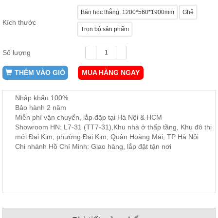
ăn,
Bàn học thẳng: 1200*560*1900mm
Ghế
ghế
ăn,
Kích thước
kệ
Trọn bộ sản phẩm
bếp
Số lượng
Nội
Thất
THÊM VÀO GIỎ
MUA HÀNG NGAY
Ban
Công,
Vườn
Nhập khẩu 100%
Bàn
Bảo hành 2 năm
ghế
Miễn phí vận chuyển, lắp đặp tại Hà Nội & HCM
ban
Showroom HN: L7-31 (TT7-31),Khu nhà ở thấp tầng, Khu đô thị
công,
xích
mới Đại Kim, phường Đại Kim, Quận Hoàng Mai, TP Hà Nội
đu,
Chi nhánh Hồ Chí Minh: Giao hàng, lắp đặt tận nơi
ghế...
Phụ
Kiện
Trang
Trí
Cây
cảnh