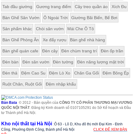
Tab đầu giường
Gương trang điểm
Cây treo quần áo
Xích Đu
Bàn Ghế Sân Vườn
Ô Ngoài Trời
Giường Bãi Biển, Bể Bơi
Sản phẩm khác
Chòi sân vườn
Mái Che Ô Tô
Bàn Ghế Phòng Ăn
Xe đẩy rượu
Bàn ghế nhà hàng
Bàn ghế quán cafe
Đèn cây
Đèn chùm trang trí
Đèn ốp trần
Đèn bàn
Đèn sân vườn
Đèn tường
Đèn năng lượng mặt trời
Đèn thả
Đệm Cao Su
Đệm Lò Xo
Chăn Ga Gối
Đệm Bông Ép
Ruột Chăn, Ruột Gối
Đệm nhập khẩu
Bản Bata
© 2012 - Bản quyền của
CÔNG TY CỔ PHẦN THƯƠNG MẠI VƯƠNG
QUỐC NỘI THẤT
. Đăng ký Kinh doanh số 0107105291 do Sở Kế hoạch và Đầu
tư Thành phố Hà Nội.
Kho nội thất tại Hà Nội
:
Ô 63 - Lô D, Khu đô thị mới Đại Kim - Định
Công, Phường Định Công, thành phố Hà Nội
CLICK ĐỂ XEM BẢN