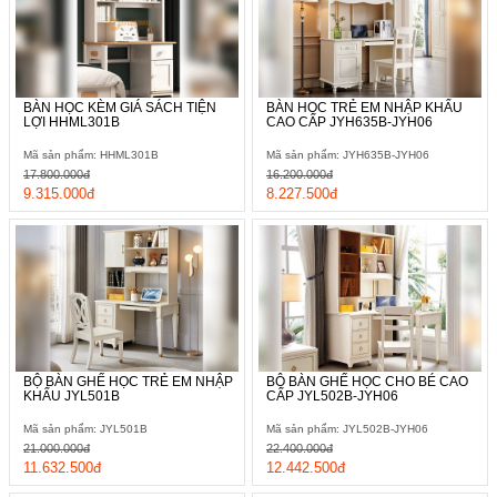
BÀN HỌC KÈM GIÁ SÁCH TIỆN
BÀN HỌC TRẺ EM NHẬP KHẨU
LỢI HHML301B
CAO CẤP JYH635B-JYH06
Mã sản phẩm: HHML301B
Mã sản phẩm: JYH635B-JYH06
17.800.000đ
16.200.000đ
9.315.000đ
8.227.500đ
BỘ BÀN GHẾ HỌC TRẺ EM NHẬP
BỘ BÀN GHẾ HỌC CHO BÉ CAO
KHẨU JYL501B
CẤP JYL502B-JYH06
Mã sản phẩm: JYL501B
Mã sản phẩm: JYL502B-JYH06
21.000.000đ
22.400.000đ
11.632.500đ
12.442.500đ