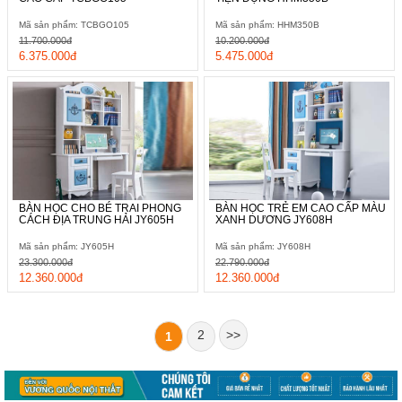
Mã sản phẩm: TCBGO105
Mã sản phẩm: HHM350B
11.700.000đ
10.200.000đ
6.375.000đ
5.475.000đ
BÀN HỌC CHO BÉ TRAI PHONG
BÀN HỌC TRẺ EM CAO CẤP MÀU
CÁCH ĐỊA TRUNG HẢI JY605H
XANH DƯƠNG JY608H
Mã sản phẩm: JY605H
Mã sản phẩm: JY608H
23.300.000đ
22.790.000đ
12.360.000đ
12.360.000đ
2
>>
1