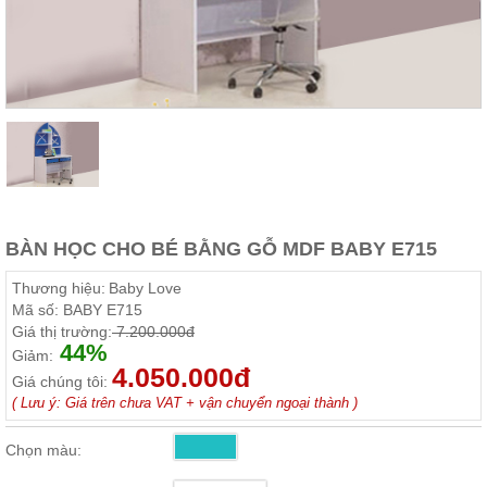
Thất
Phòng
Khách
Sofa,
tủ
rượu,
Bàn
trà...
Nội
Thất
Phòng
BÀN HỌC CHO BÉ BẰNG GỖ MDF BABY E715
Ngủ
Giường
Thương hiệu:
Baby Love
ngủ, tủ
Mã số:
BABY E715
áo, bàn
Giá thị trường:
7.200.000đ
trang
44%
điểm
Giảm:
4.050.000đ
Giá chúng tôi:
Nội
( Lưu ý: Giá trên chưa VAT + vận chuyển ngoại thành )
Thất
Phòng
Chọn màu:
Ăn
Bàn