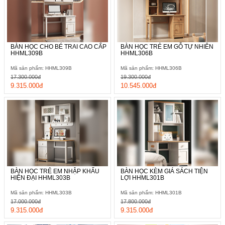
BÀN HỌC CHO BÉ TRAI CAO CẤP
BÀN HỌC TRẺ EM GỖ TỰ NHIÊN
HHML309B
HHML306B
Mã sản phẩm: HHML309B
Mã sản phẩm: HHML306B
17.300.000đ
19.300.000đ
9.315.000đ
10.545.000đ
BÀN HỌC TRẺ EM NHẬP KHẨU
BÀN HỌC KÈM GIÁ SÁCH TIỆN
HIỆN ĐẠI HHML303B
LỢI HHML301B
Mã sản phẩm: HHML303B
Mã sản phẩm: HHML301B
17.000.000đ
17.800.000đ
9.315.000đ
9.315.000đ