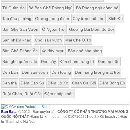
Tủ Quần Áo
Bộ Bàn Ghế Phòng Ngủ
Bộ Phòng ngủ đồng bộ
Tab đầu giường
Gương trang điểm
Cây treo quần áo
Xích Đu
Bàn Ghế Sân Vườn
Ô Ngoài Trời
Giường Bãi Biển, Bể Bơi
Sản phẩm khác
Chòi sân vườn
Mái Che Ô Tô
Bàn Ghế Phòng Ăn
Xe đẩy rượu
Bàn ghế nhà hàng
Bàn ghế quán cafe
Đèn cây
Đèn chùm trang trí
Đèn ốp trần
Đèn bàn
Đèn sân vườn
Đèn tường
Đèn năng lượng mặt trời
Đèn thả
Đệm Cao Su
Đệm Lò Xo
Chăn Ga Gối
Đệm Bông Ép
Ruột Chăn, Ruột Gối
Đệm nhập khẩu
Bản Bata
© 2012 - Bản quyền của
CÔNG TY CỔ PHẦN THƯƠNG MẠI VƯƠNG
QUỐC NỘI THẤT
. Đăng ký Kinh doanh số 0107105291 do Sở Kế hoạch và Đầu
tư Thành phố Hà Nội.