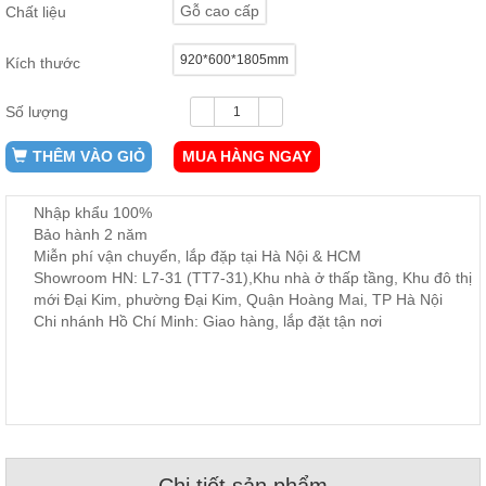
Gỗ cao cấp
Chất liệu
ăn,
ghế
ăn,
920*600*1805mm
kệ
Kích thước
bếp
Số lượng
Nội
Thất
THÊM VÀO GIỎ
MUA HÀNG NGAY
Ban
Công,
Nhập khẩu 100%
Vườn
Bảo hành 2 năm
Bàn
ghế
Miễn phí vận chuyển, lắp đặp tại Hà Nội & HCM
ban
Showroom HN: L7-31 (TT7-31),Khu nhà ở thấp tầng, Khu đô thị
công,
mới Đại Kim, phường Đại Kim, Quận Hoàng Mai, TP Hà Nội
xích
đu,
Chi nhánh Hồ Chí Minh: Giao hàng, lắp đặt tận nơi
ghế...
Phụ
Kiện
Trang
Trí
Cây
cảnh