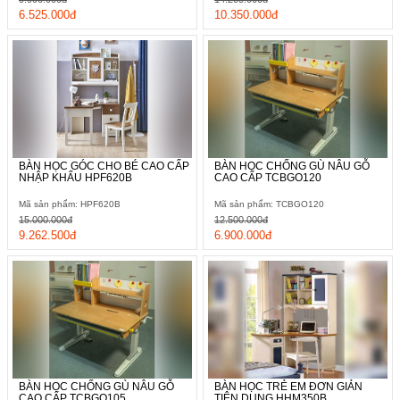
6.525.000đ
10.350.000đ
BÀN HỌC GÓC CHO BÉ CAO CẤP
BÀN HỌC CHỐNG GÙ NÂU GỖ
NHẬP KHẨU HPF620B
CAO CẤP TCBGO120
Mã sản phẩm: HPF620B
Mã sản phẩm: TCBGO120
15.000.000đ
12.500.000đ
9.262.500đ
6.900.000đ
BÀN HỌC CHỐNG GÙ NÂU GỖ
BÀN HỌC TRẺ EM ĐƠN GIẢN
CAO CẤP TCBGO105
TIỆN DỤNG HHM350B