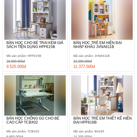
BÀN HỌC CHO BÉ TRAI KÈM GIÁ
BÀN HỌC TRẺ EM HIỆN ĐẠI
SÁCH TIỆN DỤNG HPF615B
NHẬP KHẨU JVNA611B
Mã sản phẩm: HPF615B
Mã sản phẩm: JVNA611B
19.000.000đ
22.200.000đ
9.525.000đ
11.377.500đ
BÀN HỌC CHỐNG GÙ CHO BÉ
BÀN HỌC TRẺ EM THIẾT KẾ HIỆN
CAO CẤP TCBX02
ĐẠI HPF616B
Mã sản phẩm: TCBX02
Mã sản phẩm: BH185
9.900.000đ
14.200.000đ