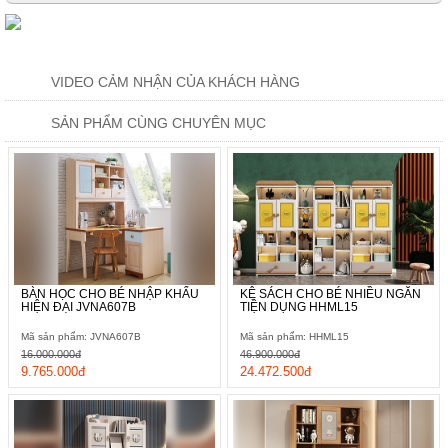
VIDEO CẢM NHẬN CỦA KHÁCH HÀNG
SẢN PHẨM CÙNG CHUYÊN MỤC
BÀN HỌC CHO BÉ NHẬP KHẨU
KỆ SÁCH CHO BÉ NHIỀU NGĂN
HIỆN ĐẠI JVNA607B
TIỆN DỤNG HHML15
Mã sản phẩm: JVNA607B
Mã sản phẩm: HHML15
16.000.000đ
46.900.000đ
9.765.000đ
24.472.500đ