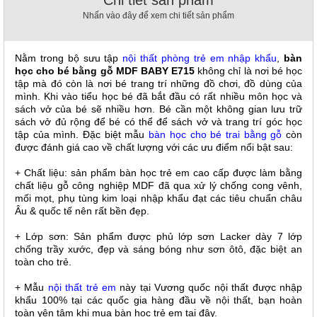
Chi tiết sản phẩm
, đồ
Nhấn vào đây để xem chi tiết sản phẩm
trang
trí
Nội
Nằm trong bộ sưu tập
nội thất phòng trẻ em nhập khẩu
,
bàn
học cho bé bằng gỗ MDF BABY E715
không
chỉ là nơi bé học
Thất
tập mà đó còn là nơi bé trang trí những đồ chơi, đồ dùng của
Nhà
mình. Khi vào tiểu học bé đã bắt đầu có rất nhiều môn học và
Hàng
sách vở của bé sẽ nhiều hơn. Bé cần một không gian lưu trữ
Nội
sách vở đủ rộng để bé có thể để sách vở và trang trí góc học
Thất
tập của mình. Đặc biệt mẫu
bàn học cho bé trai bằng g
ỗ
còn
Nhà
được đánh giá cao về chất lượng với các ưu điểm nổi bật sau:
Hàng
+ Chất liệu: sản phẩm bàn học trẻ em cao cấp
được làm bằng
chất liệu gỗ công nghiệp MDF đã qua xử lý chống cong vênh,
mối mọt, phụ tùng kim loại nhập khẩu đạt các tiêu chuẩn châu
Âu & quốc tế nên rất bền đẹp.
+ Lớp sơn: Sản phẩm được phủ lớp sơn Lacker dày 7 lớp
chống trầy xước, đẹp và sáng bóng như sơn ôtô, đặc biệt an
toàn cho trẻ.
+ Mẫu
nội thất trẻ em
này tại Vương quốc nội thất được nhập
khẩu 100% tại các quốc gia hàng đầu về nội thất, bạn hoàn
toàn yên tâm khi mua bàn học trẻ em tại đây.