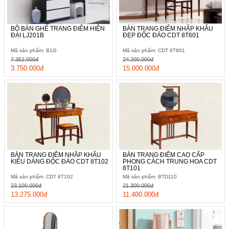
BỘ BÀN GHẾ TRANG ĐIỂM HIỆN
BÀN TRANG ĐIỂM NHẬP KHẨU
ĐẠI LJ201B
ĐẸP ĐỘC ĐÁO CDT 8T601
Mã sản phẩm: B1G
Mã sản phẩm: CDT 8T601
7.352.000đ
24.200.000đ
3.750.000đ
15.000.000đ
BÀN TRANG ĐIỂM NHẬP KHẨU
BÀN TRANG ĐIỂM CAO CẤP
KIỂU DÁNG ĐỘC ĐÁO CDT 8T102
PHONG CÁCH TRUNG HOA CDT
8T101
Mã sản phẩm: CDT 8T102
Mã sản phẩm: BTD110
23.100.000đ
21.300.000đ
13.275.000đ
11.400.000đ