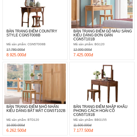
BÀN TRANG ĐIỂM COUNTRY
BÀN TRANG ĐIỂM GỖ MÀU SÁNG
STYLE CGN5T008B
KIỂU DÁNG ĐƠN GIẢN
CGN5T101B
Mã sản phẩm: CGN5T008B
Mã sản phẩm: BG120
17.780.000đ
12.000.000đ
8.925.000đ
7.425.000đ
BÀN TRANG ĐIỂM NHỎ NHẮN
BÀN TRANG ĐIỂM NHẬP KHẨU
KIỂU DÁNG BẮT MẮT CGN5T102B
PHONG CÁCH HOÀI CỔ
CGN5T191B
Mã sản phẩm: BTD120
Mã sản phẩm: BBG155
10.000.000đ
11.500.000đ
6.262.500đ
7.177.500đ