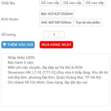
Gỗ cao cấp
Gỗ cao cấp
Gỗ cao cấp
Chất liệu
ăn,
ghế
ăn,
Bàn: 915*415*1520mm
kệ
bếp
Kích thước
Ghế: 400*300*420mm
Trọn bộ sản phẩm
Nội
Thất
Số lượng
Ban
Công,
THÊM VÀO GIỎ
MUA HÀNG NGAY
Vườn
Bàn
Nhập khẩu 100%
ghế
ban
Bảo hành 2 năm
công,
Miễn phí vận chuyển, lắp đặp tại Hà Nội & HCM
xích
Showroom HN: L7-31 (TT7-31),Khu nhà ở thấp tầng, Khu đô thị
đu,
ghế...
mới Đại Kim, phường Đại Kim, Quận Hoàng Mai, TP Hà Nội
Chi nhánh Hồ Chí Minh: Giao hàng, lắp đặt tận nơi
Phụ
Kiện
Trang
Trí
Cây
cảnh