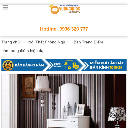
Trang
chủ
Nội
Hotline: 0936 320 777
Thất
Thông
Trang chủ
Nội Thất Phòng Ngủ
Bàn Trang Điểm
Minh
Nội
bàn trang điểm hiện đại
thất
thông
minh
Nội
Thất
Trẻ
Em
Giường
tầng,
bàn
học, tủ
sách
Nội