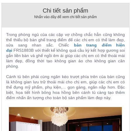
, đồ
trang
Chi tiết sản phẩm
trí
Nhấn vào đây để xem chi tiết sản phẩm
Nội
Thất
Trong phòng ngủ của các cặp vợ chồng chắc hẳn cũng không
Nhà
thể thiếu bộ bàn ghế trang điểm để các chị em có thể làm đẹp,
Hàng
sửa sang nhan sắc. Chiếc
bàn trang điểm hiện
Nội
đại
FRS1883B
với thiết kế không quá cầu kỳ kết hợp gương soi
Thất
gắn liền bàn và ghế ngồi êm ái giúp các chị em có thể thoải mái
Nhà
làm đẹp, đồng thời tạo không gian ảo cho không gian căn
Hàng
phòng.
Cánh tủ bên phải cùng ngăn kéo trượt phía trên của bàn cũng
là không gian lưu trữ thoải mái cho chị em, giúp các chị em có
thể đựng mỹ phẩm, phụ kiện,... gọn gàng, ngăn nắp hơn. Đặc
biệt, họa tiết hình bông hoa hồng bên cánh tủ càng tạo thêm
điểm nhấn ấn tượng cho toàn bộ sản phẩm làm đẹp này.