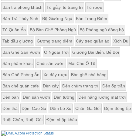
Bàn trà phòng khách
Tủ giầy, tủ trang trí
Tủ rượu
Bàn Trà Thủy Sinh
Bộ Giường Ngủ
Bàn Trang Điểm
Tủ Quần Áo
Bộ Bàn Ghế Phòng Ngủ
Bộ Phòng ngủ đồng bộ
Tab đầu giường
Gương trang điểm
Cây treo quần áo
Xích Đu
Bàn Ghế Sân Vườn
Ô Ngoài Trời
Giường Bãi Biển, Bể Bơi
Sản phẩm khác
Chòi sân vườn
Mái Che Ô Tô
Bàn Ghế Phòng Ăn
Xe đẩy rượu
Bàn ghế nhà hàng
Bàn ghế quán cafe
Đèn cây
Đèn chùm trang trí
Đèn ốp trần
Đèn bàn
Đèn sân vườn
Đèn tường
Đèn năng lượng mặt trời
Đèn thả
Đệm Cao Su
Đệm Lò Xo
Chăn Ga Gối
Đệm Bông Ép
Ruột Chăn, Ruột Gối
Đệm nhập khẩu