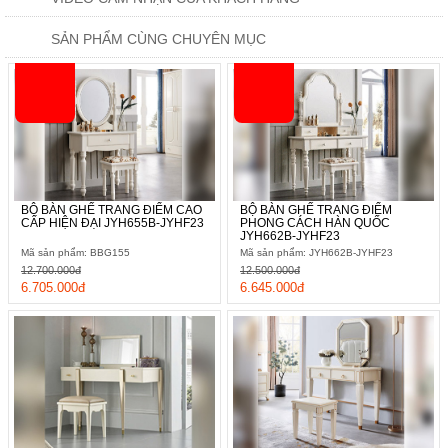
SẢN PHẨM CÙNG CHUYÊN MỤC
BỘ BÀN GHẾ TRANG ĐIỂM CAO
BỘ BÀN GHẾ TRANG ĐIỂM
CẤP HIỆN ĐẠI JYH655B-JYHF23
PHONG CÁCH HÀN QUỐC
JYH662B-JYHF23
Mã sản phẩm: BBG155
Mã sản phẩm: JYH662B-JYHF23
12.700.000đ
12.500.000đ
6.705.000đ
6.645.000đ