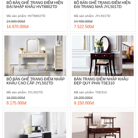
BỘ BÀN GHẾ TRANG ĐIỂM HIỆN
BỘ BÀN GHẾ TRANG ĐIỂM HIỆN
ĐẠI NHẬP KHẨU HVT8802TD
ĐẠI TRANG NHÃ JYL501TD
Mã sản phẩm: HVT8802TD
Mã sản phẩm: JYL501TD
24.000.000đ
14.400.000đ
14.970.000đ
7.522.500đ
BỘ BÀN GHẾ TRANG ĐIỂM NHẬP
BÀN TRANG ĐIỂM NHẬP KHẨU
KHẨU CAO CẤP JYL502TD
ĐẸP QUÝ PHÁI TSE310
Mã sản phẩm: JYL502TD
Mã sản phẩm: TSE310
16.000.000đ
18.200.000đ
8.175.000đ
9.150.000đ