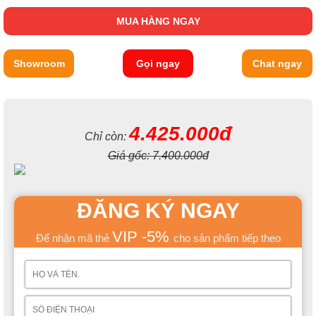
MUA HÀNG NGAY
Showroom
Gọi ngay
Chat ngay
4.425.000đ
Chỉ còn:
Giá gốc:
7.400.000đ
ĐĂNG KÝ NGAY
VIP -5%
Để nhận mã thẻ
cho sản phẩm tiếp theo