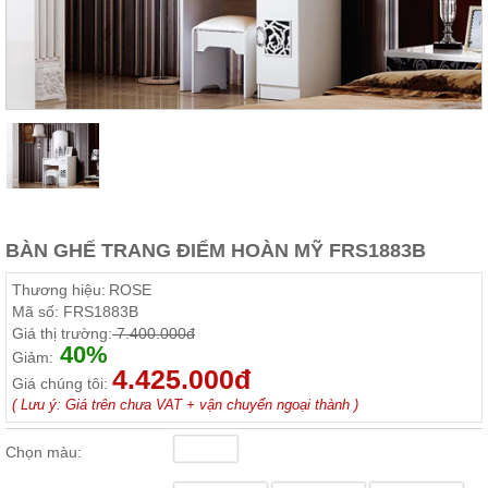
Thất
Phòng
Khách
Sofa,
tủ
rượu,
Bàn
trà...
Nội
Thất
Phòng
BÀN GHẾ TRANG ĐIỂM HOÀN MỸ FRS1883B
Ngủ
Giường
Thương hiệu:
ROSE
ngủ, tủ
Mã số:
FRS1883B
áo, bàn
Giá thị trường:
7.400.000đ
trang
40%
điểm
Giảm:
4.425.000đ
Giá chúng tôi:
Nội
( Lưu ý: Giá trên chưa VAT + vận chuyển ngoại thành )
Thất
Phòng
Chọn màu:
Ăn
Bàn