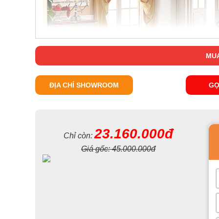
MUA
ĐỊA CHỈ SHOWROOM
GỌ
23.160.000đ
Chỉ còn:
Giá gốc:
45.000.000đ