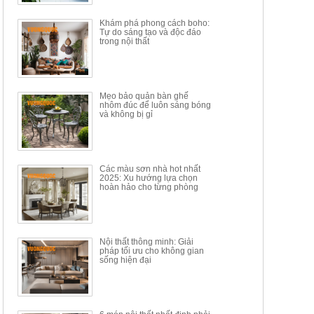
34.100.000đ
16.200.000đ
Khám phá phong cách boho:
Tự do sáng tạo và độc đáo
trong nội thất
Mẹo bảo quản bàn ghế
nhôm đúc để luôn sáng bóng
BÀN GHẾ TRANG ĐIỂM
BỘ BÀN ĂN ĐẢO MẶT ĐÁ
và không bị gỉ
THÔNG MINH HIỆN ĐẠI
PHIẾN AK3699
TÍCH HỢP SẠC...
Mã sp: HH.BTD08
Mã sp: GXD160.76
6.510.000đ
19.965.000đ
11.200.000đ
33.000.000đ
Các màu sơn nhà hot nhất
2025: Xu hướng lựa chọn
hoàn hảo cho từng phòng
Nội thất thông minh: Giải
pháp tối ưu cho không gian
sống hiện đại