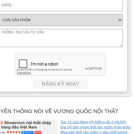
ĐĂNG KÝ NGAY
YỀN THÔNG NÓI VỀ VƯƠNG QUỐC NỘI THẤT
Top 10 cửa hàng nội thất uy tín ở Hà Nội
Địa chỉ bán ngoại thất sân vườn nhâp khẩu
Mua bàn ghế sân vườn ở đâu chất lượng