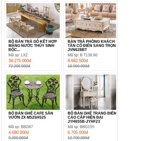
BỘ BÀN TRÀ GỖ KẾT HỢP
BÀN TRÀ PHÒNG KHÁCH
MÁNG NƯỚC THỦY SINH
TÂN CỔ ĐIỂN SANG TRỌNG
ĐỘC...
JVN628BT
Mã sp: LXZ
Mã sp: B T138.80
34.275.000đ
8.662.500đ
72.200.000đ
16.900.000đ
BỘ BÀN GHẾ CAFE SÂN
BỘ BÀN GHẾ TRANG ĐIỂM
VƯỜN ZX M525H525
CAO CẤP HIỆN ĐẠI
JYH655B-JYHF23
Mã sp: BBG87
Mã sp: BBG155
4.680.000đ
6.705.000đ
9.200.000đ
12.700.000đ