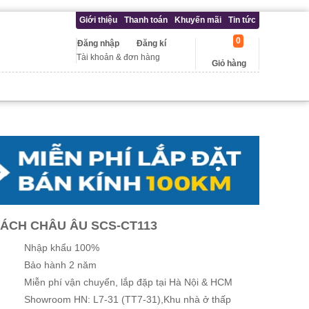
Giới thiệu
Thanh toán
Khuyến mãi
Tin tức
0
Đăng nhập
Đăng kí
Tài khoản & đơn hàng
Giỏ hàng
ÁCH CHÂU ÂU SCS-CT113
Nhập khẩu 100%
Bảo hành 2 năm
Miễn phí vận chuyển, lắp đặp tại Hà Nội & HCM
Showroom HN: L7-31 (TT7-31),Khu nhà ở thấp