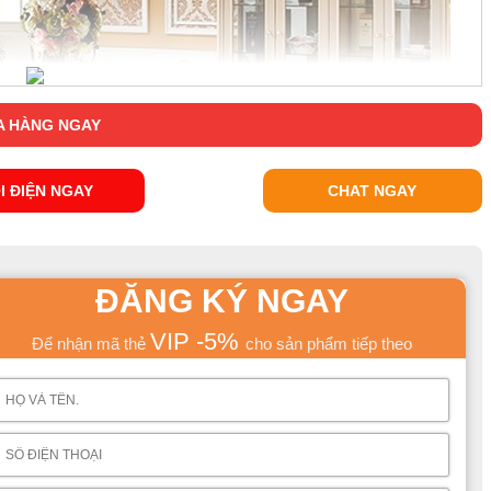
 HÀNG NGAY
I ĐIỆN NGAY
CHAT NGAY
ĐĂNG KÝ NGAY
VIP -5%
Để nhận mã thẻ
cho sản phẩm tiếp theo