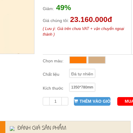
49%
Giảm:
23.160.000đ
Giá chúng tôi:
( Lưu ý: Giá trên chưa VAT + vận chuyển ngoại
thành )
Chọn màu:
Đá tự nhiên
Chất liệu
1350*780mm
Kích thước
THÊM VÀO GIỎ
MUA
ĐÁNH GIÁ SẢN PHẨM