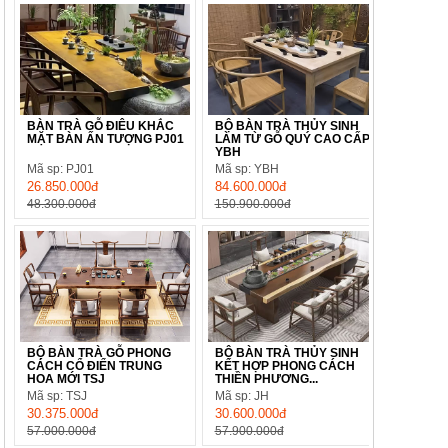
BÀN TRÀ GỖ ĐIÊU KHẮC
BỘ BÀN TRÀ THỦY SINH
MẶT BÀN ẤN TƯỢNG PJ01
LÀM TỪ GỖ QUÝ CAO CẤP
YBH
Mã sp: PJ01
Mã sp: YBH
26.850.000đ
84.600.000đ
48.300.000đ
150.900.000đ
BỘ BÀN TRÀ GỖ PHONG
BỘ BÀN TRÀ THỦY SINH
CÁCH CỔ ĐIỂN TRUNG
KẾT HỢP PHONG CÁCH
HOA MỚI TSJ
THIỀN PHƯƠNG...
Mã sp: TSJ
Mã sp: JH
30.375.000đ
30.600.000đ
57.000.000đ
57.900.000đ