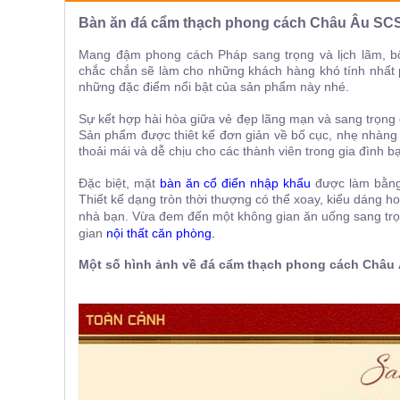
ăn,
Bàn ăn đá cẩm thạch phong cách Châu Âu SC
ghế
ăn,
kệ
Mang đậm phong cách Pháp sang trọng và lịch lãm, 
bếp
chắc chắn sẽ làm cho những khách hàng khó tính nhất p
những đặc điểm nổi bật của sản phẩm này nhé.
Nội
Thất
Sự kết hợp hài hòa giữa vẻ đẹp lãng mạn và sang trọng 
Sản phẩm được thiêt kế
đơn giản về bố cục, nhẹ nhàng 
Ban
thoải mái và dễ chịu cho các thành viên trong gia đình b
Công,
Vườn
Đặc biệt, mặt
bàn ăn cổ điển nhập khẩu
được làm bằng 
Bàn
Thiết kế dạng tròn thời thượng có thể xoay, kiểu dáng 
ghế
nhà bạn. Vừa đem đến một không gian ăn uống sang trọng
ban
gian
nội thất căn phòng
.
công,
xích
đu,
Một số hình ảnh về đá cẩm thạch phong cách Châu
ghế...
Phụ
Kiện
Trang
Trí
Cây
cảnh