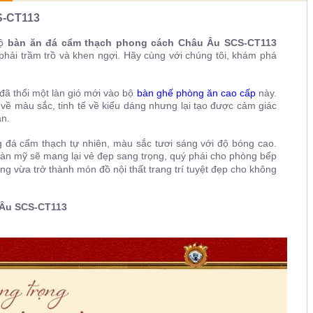
S-CT113
bộ
bàn ăn đá cẩm thạch phong cách Châu Âu
SCS-CT113
hải trầm trồ và khen ngợi. Hãy cùng với chúng tôi, khám phá
đã thổi một làn gió mới vào bộ
bàn ghế phòng ăn cao cấp
này.
về màu sắc, tinh tế về kiểu dáng nhưng lại tạo được cảm giác
ạn.
đá cẩm thạch tự nhiên, màu sắc tươi sáng với độ bóng cao.
hoàn mỹ
sẽ mang lại vẻ đẹp sang trọng, quý phái cho phòng bếp
 vừa trở thành món đồ nội thất trang trí tuyệt đẹp cho không
 Âu
SCS-CT113