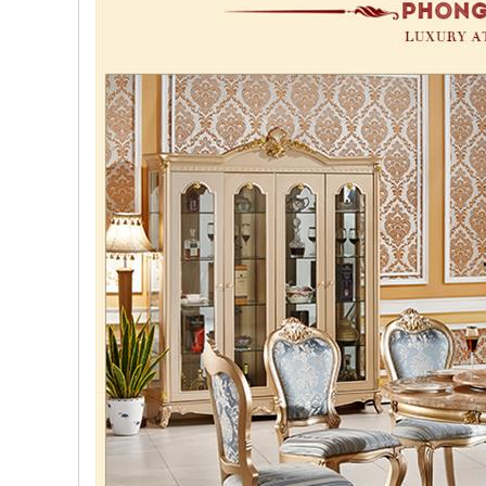
, đồ
trang
trí
Nội
Thất
Nhà
Hàng
Nội
Thất
Nhà
Hàng