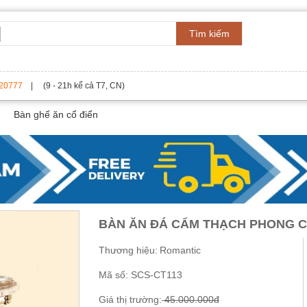
Tìm kiếm
20777
| (9 - 21h kể cả T7, CN)
Bàn ghế ăn cổ điển
BÀN ĂN ĐÁ CẨM THẠCH PHONG C
Thương hiệu:
Romantic
Mã số:
SCS-CT113
Giá thị trường:
45.000.000đ