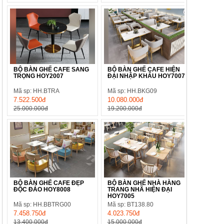
BỘ BÀN GHẾ CAFE SANG
BỘ BÀN GHẾ CAFE HIỆN
TRỌNG HOY2007
ĐẠI NHẬP KHẨU HOY7007
Mã sp: HH.BTRA
Mã sp: HH.BKG09
7.522.500đ
10.080.000đ
25.000.000đ
19.200.000đ
BỘ BÀN GHẾ CAFE ĐẸP
BỘ BÀN GHẾ NHÀ HÀNG
ĐỘC ĐÁO HOY8008
TRANG NHÃ HIỆN ĐẠI
HOY7005
Mã sp: HH.BBTRG00
Mã sp: BT138.80
7.458.750đ
4.023.750đ
13.400.000đ
15.000.000đ