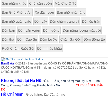
Sản phẩm khác
Chòi sân vườn
Mái Che Ô Tô
Bàn Ghế Phòng Ăn
Xe đẩy rượu
Bàn ghế nhà hàng
Bàn ghế quán cafe
Đèn cây
Đèn chùm trang trí
Đèn ốp trần
Đèn bàn
Đèn sân vườn
Đèn tường
Đèn năng lượng mặt trời
Đèn thả
Đệm Cao Su
Đệm Lò Xo
Chăn Ga Gối
Đệm Bông Ép
Ruột Chăn, Ruột Gối
Đệm nhập khẩu
Bản Bata
© 2012 - Bản quyền của
CÔNG TY CỔ PHẦN THƯƠNG MẠI VƯƠNG
QUỐC NỘI THẤT
. Đăng ký Kinh doanh số 0107105291 do Sở Kế hoạch và Đầu
tư Thành phố Hà Nội.
Kho nội thất tại Hà Nội
:
Ô 63 - Lô D, Khu đô thị mới Đại Kim - Định
Công, Phường Định Công, thành phố Hà Nội
CLICK ĐỂ XEM BẢN
ĐỒ
Hồ Chí Minh
Giao hàng, lắp đặt tận nơi
: