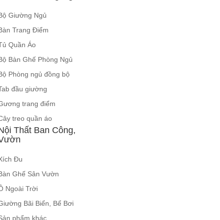
Bộ Giường Ngủ
Bàn Trang Điểm
Tủ Quần Áo
Bộ Bàn Ghế Phòng Ngủ
Bộ Phòng ngủ đồng bộ
Tab đầu giường
Gương trang điểm
Cây treo quần áo
Nội Thất Ban Công,
Vườn
Xích Đu
Bàn Ghế Sân Vườn
Ô Ngoài Trời
Giường Bãi Biển, Bể Bơi
Sản phẩm khác