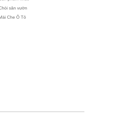
Chòi sân vườn
Mái Che Ô Tô