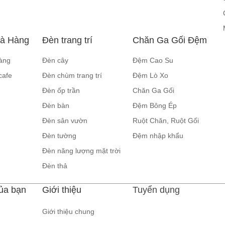
hà Hàng
Đèn trang trí
Chăn Ga Gối Đệm
àng
Đèn cây
Đệm Cao Su
cafe
Đèn chùm trang trí
Đệm Lò Xo
Đèn ốp trần
Chăn Ga Gối
Đèn bàn
Đệm Bông Ép
Đèn sân vườn
Ruột Chăn, Ruột Gối
Đèn tường
Đệm nhập khẩu
Đèn năng lượng mặt trời
Đèn thả
ủa bạn
Giới thiệu
Tuyển dụng
Giới thiệu chung