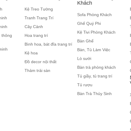
Khách
nh
Kệ Treo Tường
Sofa Phòng Khách
minh
Tranh Trang Trí
Ghế Quý Phi
minh
Cây Cảnh
Kệ Tivi Phòng Khách
 thông
Hoa trang trí
Bàn Ghế
Bình hoa, bát đĩa trang trí
minh
Bàn, Tủ Làm Việc
Kệ hoa
Lò sưởi
Đồ decor nội thất
Bàn trà phòng khách
Thảm trải sàn
Tủ giầy, tủ trang trí
Tủ rượu
Bàn Trà Thủy Sinh