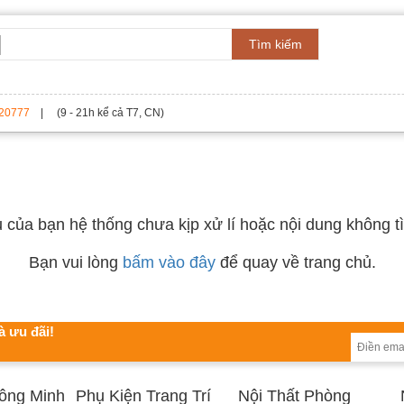
Tìm kiếm
20777
| (9 - 21h kể cả T7, CN)
 của bạn hệ thống chưa kịp xử lí hoặc nội dung không tì
Bạn vui lòng
bấm vào đây
để quay về trang chủ.
à ưu đãi!
hông Minh
Phụ Kiện Trang Trí
Nội Thất Phòng