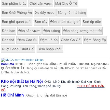
Sản phẩm khác
Chòi sân vườn
Mái Che Ô Tô
Bàn Ghế Phòng Ăn
Xe đẩy rượu
Bàn ghế nhà hàng
Bàn ghế quán cafe
Đèn cây
Đèn chùm trang trí
Đèn ốp trần
Đèn bàn
Đèn sân vườn
Đèn tường
Đèn năng lượng mặt trời
Đèn thả
Đệm Cao Su
Đệm Lò Xo
Chăn Ga Gối
Đệm Bông Ép
Ruột Chăn, Ruột Gối
Đệm nhập khẩu
Bản Bata
© 2012 - Bản quyền của
CÔNG TY CỔ PHẦN THƯƠNG MẠI VƯƠNG
QUỐC NỘI THẤT
. Đăng ký Kinh doanh số 0107105291 do Sở Kế hoạch và Đầu
tư Thành phố Hà Nội.
Kho nội thất tại Hà Nội
:
Ô 63 - Lô D, Khu đô thị mới Đại Kim - Định
Công, Phường Định Công, thành phố Hà Nội
CLICK ĐỂ XEM BẢN
ĐỒ
Hồ Chí Minh
Giao hàng, lắp đặt tận nơi
: