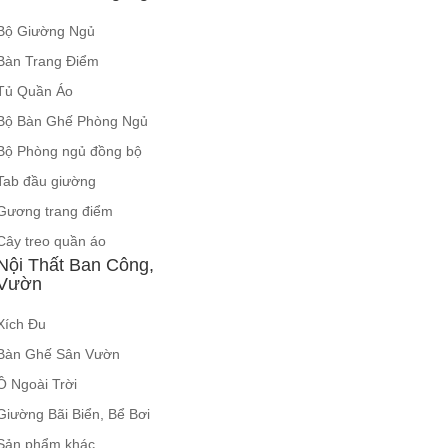
Bộ Giường Ngủ
Bàn Trang Điểm
Tủ Quần Áo
Bộ Bàn Ghế Phòng Ngủ
Bộ Phòng ngủ đồng bộ
Tab đầu giường
Gương trang điểm
Cây treo quần áo
Nội Thất Ban Công,
Vườn
Xích Đu
Bàn Ghế Sân Vườn
Ô Ngoài Trời
Giường Bãi Biển, Bể Bơi
Sản phẩm khác