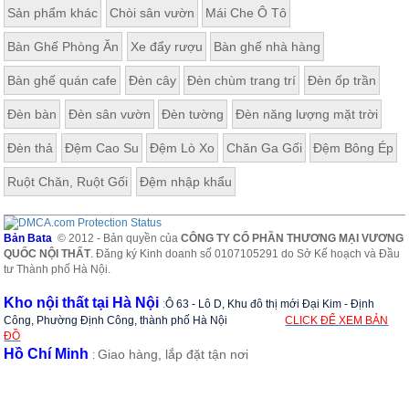
Sản phẩm khác
Chòi sân vườn
Mái Che Ô Tô
Bàn Ghế Phòng Ăn
Xe đẩy rượu
Bàn ghế nhà hàng
Bàn ghế quán cafe
Đèn cây
Đèn chùm trang trí
Đèn ốp trần
Đèn bàn
Đèn sân vườn
Đèn tường
Đèn năng lượng mặt trời
Đèn thả
Đệm Cao Su
Đệm Lò Xo
Chăn Ga Gối
Đệm Bông Ép
Ruột Chăn, Ruột Gối
Đệm nhập khẩu
Bản Bata
© 2012 - Bản quyền của
CÔNG TY CỔ PHẦN THƯƠNG MẠI VƯƠNG
QUỐC NỘI THẤT
. Đăng ký Kinh doanh số 0107105291 do Sở Kế hoạch và Đầu
tư Thành phố Hà Nội.
Kho nội thất tại Hà Nội
:
Ô 63 - Lô D, Khu đô thị mới Đại Kim - Định
Công, Phường Định Công, thành phố Hà Nội
CLICK ĐỂ XEM BẢN
ĐỒ
Hồ Chí Minh
Giao hàng, lắp đặt tận nơi
: