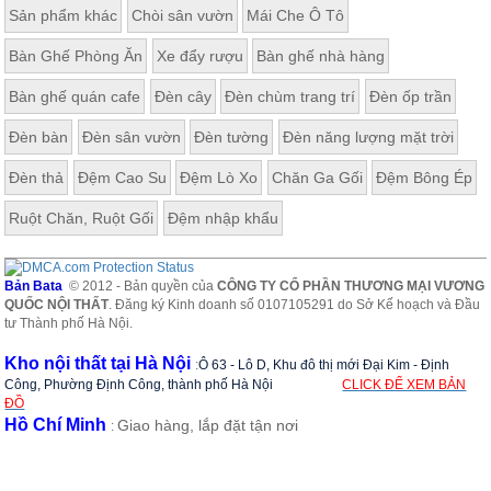
Sản phẩm khác
Chòi sân vườn
Mái Che Ô Tô
Bàn Ghế Phòng Ăn
Xe đẩy rượu
Bàn ghế nhà hàng
Bàn ghế quán cafe
Đèn cây
Đèn chùm trang trí
Đèn ốp trần
Đèn bàn
Đèn sân vườn
Đèn tường
Đèn năng lượng mặt trời
Đèn thả
Đệm Cao Su
Đệm Lò Xo
Chăn Ga Gối
Đệm Bông Ép
Ruột Chăn, Ruột Gối
Đệm nhập khẩu
Bản Bata
© 2012 - Bản quyền của
CÔNG TY CỔ PHẦN THƯƠNG MẠI VƯƠNG
QUỐC NỘI THẤT
. Đăng ký Kinh doanh số 0107105291 do Sở Kế hoạch và Đầu
tư Thành phố Hà Nội.
Kho nội thất tại Hà Nội
:
Ô 63 - Lô D, Khu đô thị mới Đại Kim - Định
Công, Phường Định Công, thành phố Hà Nội
CLICK ĐỂ XEM BẢN
ĐỒ
Hồ Chí Minh
Giao hàng, lắp đặt tận nơi
: