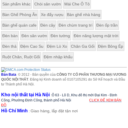
Sản phẩm khác
Chòi sân vườn
Mái Che Ô Tô
Bàn Ghế Phòng Ăn
Xe đẩy rượu
Bàn ghế nhà hàng
Bàn ghế quán cafe
Đèn cây
Đèn chùm trang trí
Đèn ốp trần
Đèn bàn
Đèn sân vườn
Đèn tường
Đèn năng lượng mặt trời
Đèn thả
Đệm Cao Su
Đệm Lò Xo
Chăn Ga Gối
Đệm Bông Ép
Ruột Chăn, Ruột Gối
Đệm nhập khẩu
Bản Bata
© 2012 - Bản quyền của
CÔNG TY CỔ PHẦN THƯƠNG MẠI VƯƠNG
QUỐC NỘI THẤT
. Đăng ký Kinh doanh số 0107105291 do Sở Kế hoạch và Đầu
tư Thành phố Hà Nội.
Kho nội thất tại Hà Nội
:
Ô 63 - Lô D, Khu đô thị mới Đại Kim - Định
Công, Phường Định Công, thành phố Hà Nội
CLICK ĐỂ XEM BẢN
ĐỒ
Hồ Chí Minh
Giao hàng, lắp đặt tận nơi
: